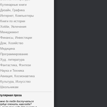
Кулинарные книги
Дизайн, Графика
Интернет, Компьютеры
Книги по истории
Хобби, Увлечения
Менеджмент
Финансы, Инвестиции
Дом, Хозяйство
Медицина
Программирование
Худ. литература
Фантастика, Фэнтези
Наука и Техника
Авиация, Космонавтика
Культура, Искусство
Школьникам
пулярная проза
 мне до тебя достучаться
ердце пленить навсегда?