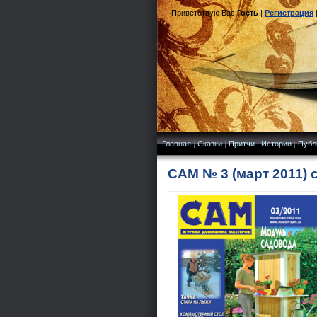
Приветствую Вас
Гость
|
Регистрация
Главная
|
Сказки
|
Притчи
|
Истории
|
Публ
САМ № 3 (март 2011) 