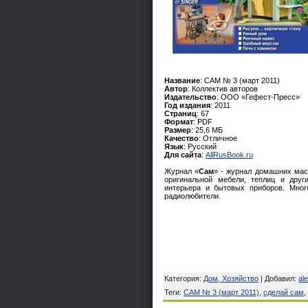
Название
: САМ № 3 (март 2011)
Автор
: Коллектив авторов
Издательство
: ООО «Гефест-Пресс»
Год издания
: 2011
Страниц
: 67
Формат
: PDF
Размер
: 25,6 МБ
Качество
: Отличное
Язык
: Русский
Для сайта
:
AllRusBook.ru
Журнал «
Сам
» - журнал домашних мас
оригинальной мебели, теплиц и друг
интерьера и бытовых приборов. Мног
радиолюбители.
Категория
:
Дом, Хозяйство
|
Добавил
:
al
Теги
:
САМ № 3 (март 2011)
,
сделай сам
,