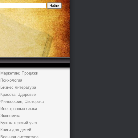
Маркетинг, Продажи
Психология
Бизнес литература
Красота, Здоровье
Философия, Эзотерика
Иностранные языки
Экономика
Бухгалтерский учет
Книги для детей
Военная литература