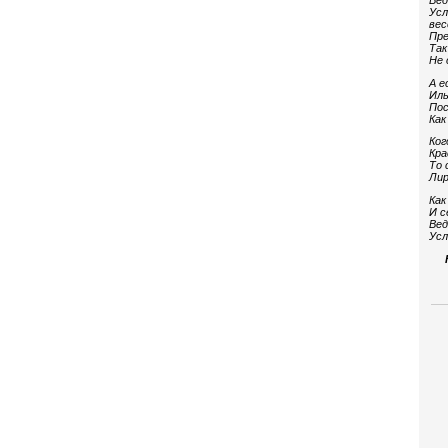
Вед
Усл
вес
Пре
Так
Не 
А е
Иль
Пос
Как
Ког
Кра
То 
Лир
Как
И с
Вед
Усл