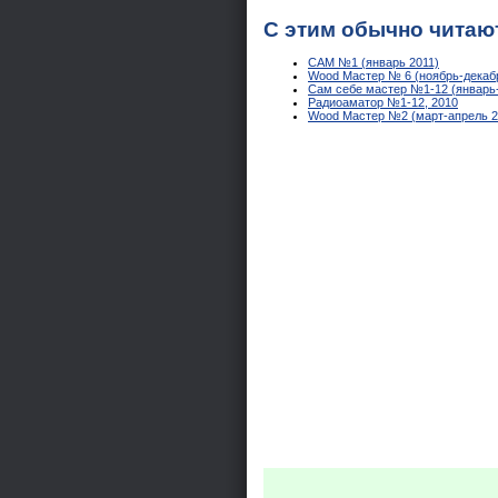
С этим обычно читаю
САМ №1 (январь 2011)
Wood Мастер № 6 (ноябрь-декаб
Сам себе мастер №1-12 (январь-
Радиоаматор №1-12, 2010
Wood Мастер №2 (март-апрель 2