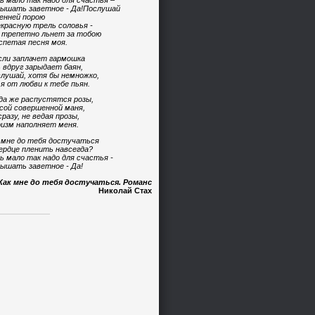
ь мало так надо для счастья –
ышать заветное - Да!Послушай
енней порою
красную трель соловья -
 трепетно льнет за тобою
спетая песня моя.
сли заплачет гармошка
 вдруг зарыдает баян,
лушай, хотя бы немножко,
 я от любви к тебе пьян.
да же распустятся розы,
сой совершенной маня,
сразу, не ведая прозы,
изм наполняет меня.
 мне до тебя достучаться
ердце пленить навсегда?
ь мало так надо для счастья -
ышать заветное - Да!
Как мне до тебя достучаться. Романс
Николай Стах