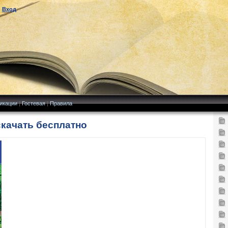
|
Вход
икации
|
Гостевая
|
Правила
скачать бесплатно