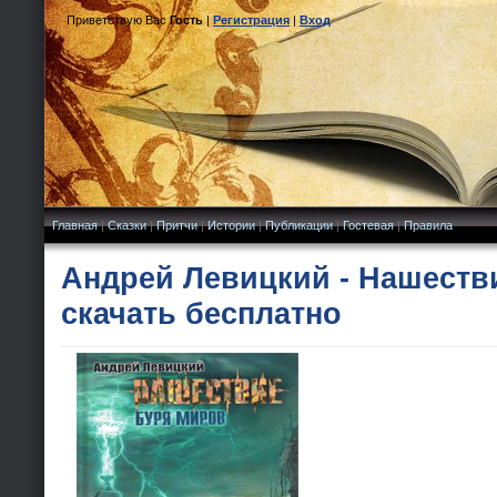
Приветствую Вас
Гость
|
Регистрация
|
Вход
Главная
|
Сказки
|
Притчи
|
Истории
|
Публикации
|
Гостевая
|
Правила
Андрей Левицкий - Нашеств
скачать бесплатно