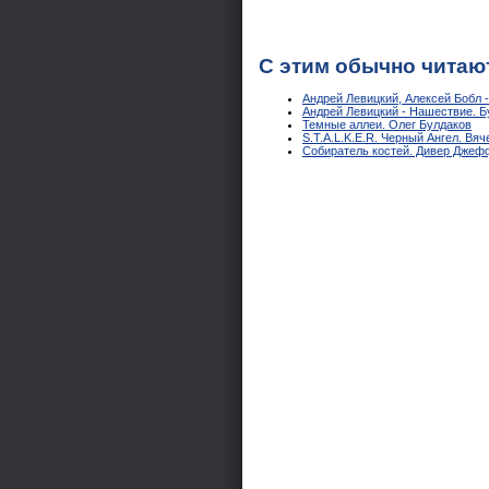
С этим обычно читаю
Андрей Левицкий, Алексей Бобл 
Андрей Левицкий - Нашествие. Б
Темные аллеи. Олег Булдаков
S.T.A.L.K.E.R. Черный Ангел. Вя
Собиратель костей. Дивер Джеф