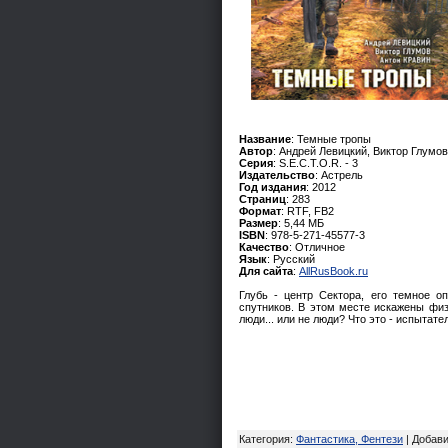
Название
: Темные тропы
Автор
: Андрей Левицкий, Виктор Глумов
Серия
: S.E.C.T.O.R. - 3
Издательство
: Астрель
Год издания
: 2012
Страниц
: 283
Формат
: RTF, FB2
Размер
: 5,44 МБ
ISBN
: 978-5-271-45577-3
Качество
: Отличное
Язык
: Русский
Для сайта
:
AllRusBook.ru
Глубь - центр Сектора, его темное о
спутников. В этом месте искажены фи
люди... или не люди? Что это - испытат
Категория
:
Фантастика, Фентези
|
Добав