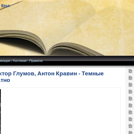
|
Вход
икации
|
Гостевая
|
Правила
тор Глумов, Антон Кравин - Темные
атно