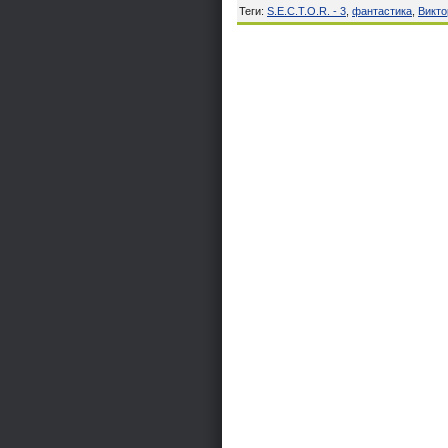
Теги
:
S.E.C.T.O.R. - 3
,
фантастика
,
Викто