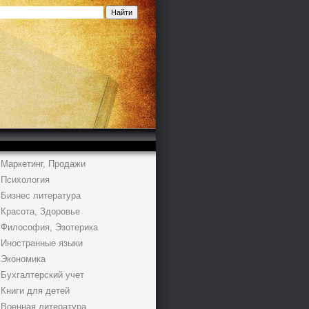
Маркетинг, Продажи
Психология
Бизнес литература
Красота, Здоровье
Философия, Эзотерика
Иностранные языки
Экономика
Бухгалтерский учет
Книги для детей
Военная литература