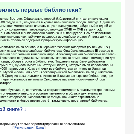
явились первые библиотеки?
евнем Востоке. Официально первой библиотекой считается коллекция
00 год до н. э., найденная в храме вавилонского города Ниппур. Одним из
ем книг можно также считать ящик с папирусами, найденный в одной из
ится ко времени II переходного периода (XVIII — XVII вв. до н. э.).
 э. Рамсесом II было собрано около 20 000 папирусов. Самая известная
ие клинописных табличек из дворца ассирийского царя VII века до н. э.
 часть табличек содержит юридическую информацию.
блиотека была основана в Гераклее тираном Клеархом (IV век до н. э.).
ти стала Александрийская библиотека. Она была создана в III веке до н.
ования сего эллинистического мира. Александрийская библиотека являлась
 В комплекс входили жилые комнаты, столовые помещения, помещения для
й сады, обсерватория и библиотека. Позднее к нему были добавлены
рументы, чучела животных, статуи и бюсты, которые были использованы
0 000 папирусов в Храме (почти все библиотеки античности были при
ле. Музей и большая часть Александрийской библиотеки были уничтожены
. В Средние века очагами книжности были монастырские библиотеки, при
м переписывалось не только Священное писание и сочинения Отцов
авторов.
ения, буквально, охотились за сохранявшимися в монастырях греческими
игопечатания внесло огромные изменения в облик и деятельность
вшихся от архивов. Библиотечные фонды начинают стремительно
амотности в Новое время растёт также число посетителей библиотек.
ой книге? ↓
тарии могут только зарегистрированные пользователи.
[
Регистрация
|
Вход
]