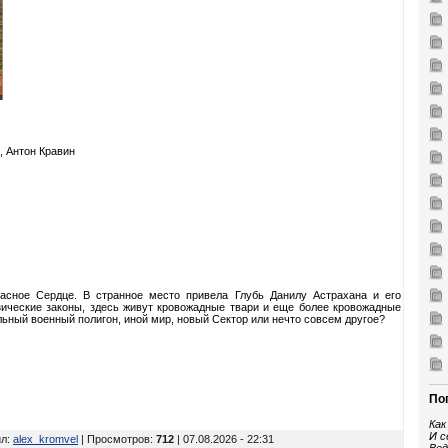
, Антон Кравин
пасное Сердце. В странное место привела Глубь Данилу Астрахана и его
зические законы, здесь живут кровожадные твари и еще более кровожадные
ельный военный полигон, иной мир, новый Сектор или нечто совсем другое?
По
Как
И с
ил
:
alex_kromvel
| Просмотров
:
712
| 07.08.2026 - 22:31