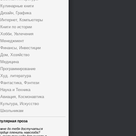
Кулинарные книги
Дизайн, Графика
Интернет, Компьютеры
Книги по истории
Хобби, Увлечения
Менеджмент
Финансы, Инвестиции
Дом, Хозяйство
Медицина
Программирование
Худ. литература
Фантастика, Фэнтези
Наука и Техника
Авиация, Космонавтика
Культура, Искусство
Школьникам
пулярная проза
 мне до тебя достучаться
ердце пленить навсегда?