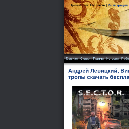
Приветствую Вас
Гость
|
Регистрация
Главная
|
Сказки
|
Притчи
|
Истории
|
Публ
Андрей Левицкий, Вик
тропы скачать беспл