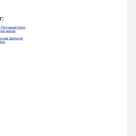
т:
- Песчаный блюз
уря миров
чеслав Шалыгин
фри