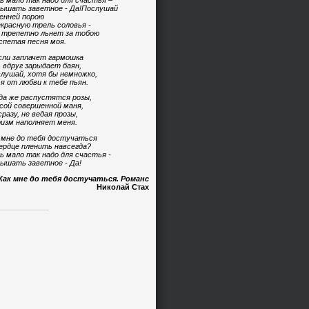
ь мало так надо для счастья –
ышать заветное - Да!Послушай
енней порою
красную трель соловья -
 трепетно льнет за тобою
спетая песня моя.
сли заплачет гармошка
 вдруг зарыдает баян,
лушай, хотя бы немножко,
 я от любви к тебе пьян.
да же распустятся розы,
сой совершенной маня,
сразу, не ведая прозы,
изм наполняет меня.
 мне до тебя достучаться
ердце пленить навсегда?
ь мало так надо для счастья -
ышать заветное - Да!
Как мне до тебя достучаться. Романс
Николай Стах