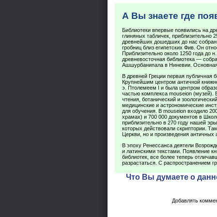
А Вы знаете где по
Библиотеки впервые появились на др
глиняных табличек, приблизительно 25
древнейших дошедших до нас собрани
гробниц близ египетских Фив. Он относ
Приблизительно около 1250 года до н.
древневосточная библиотека — собран
Ашшурбанипала в Ниневии. Основная
В древней Греции первая публичная би
Крупнейшим центром античной книжнос
э. Птолемеем I и была центром образ
частью комплекса mouseion (музей).
чтения, ботанический и зоологически
медицинские и астрономические инст
для обучения. В mouseion входило 20
храмах) и 700 000 документов в Шко
приблизительно в 270 году нашей эры
которых действовали скриптории. Та
Церкви, но и произведения античных 
В эпоху Ренессанса деятели Возрожд
и латинскими текстами. Появление кн
библиотек, все более теперь отлича
разрастаться. С распространением гр
Что Вы думаете о данн
Добавлять коммен