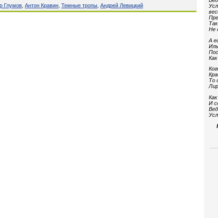
Вед
р Глумов
,
Антон Кравин
,
Темные тропы
,
Андрей Левицкий
Усл
вес
Пре
Так
Не 
А е
Иль
Пос
Как
Ког
Кра
То 
Лир
Как
И с
Вед
Усл