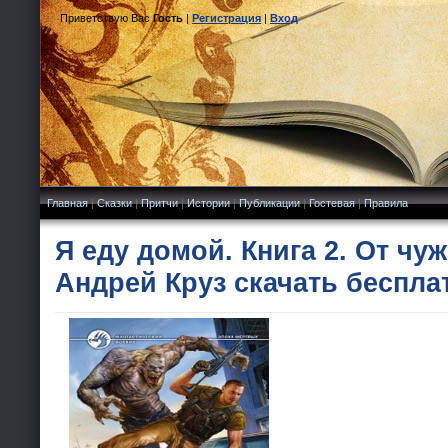
Приветствую Вас
Гость
|
Регистрация
|
Вход
Главная
|
Сказки
|
Притчи
|
Истории
|
Публикации
|
Гостевая
|
Правила
Я еду домой. Книга 2. От чуж
Андрей Круз скачать беспла