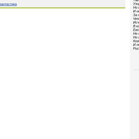
Так
Узо
антастика
Но 
И н
За 
Что
Исч
В к
Его
Не 
Но 
Ког
И п
Рис