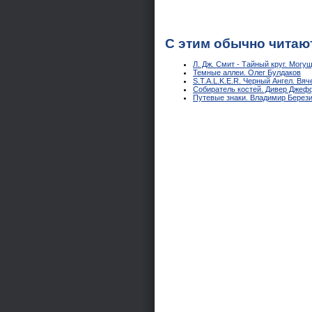
С этим обычно читаю
Л. Дж. Смит - Тайный круг. Могу
Темные аллеи. Олег Булдаков
S.T.A.L.K.E.R. Черный Ангел. Вя
Собиратель костей. Дивер Джеф
Путевые знаки. Владимир Берез