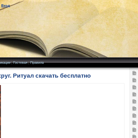
|
Вход
икации
|
Гостевая
|
Правила
круг. Ритуал скачать бесплатно