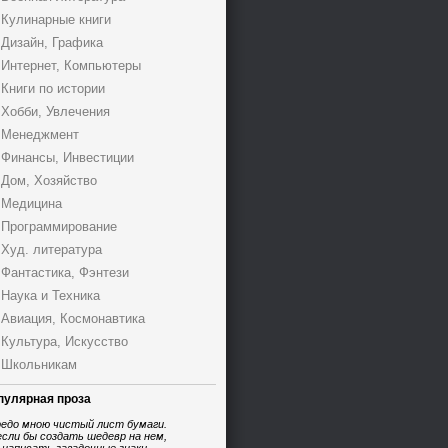
Кулинарные книги
Дизайн, Графика
Интернет, Компьютеры
Книги по истории
Хобби, Увлечения
Менеджмент
Финансы, Инвестиции
Дом, Хозяйство
Медицина
Программирование
Худ. литература
Фантастика, Фэнтези
Наука и Техника
Авиация, Космонавтика
Культура, Искусство
Школьникам
пулярная проза
едо мною чистый лист бумаги.
если бы создать шедевр на нем,