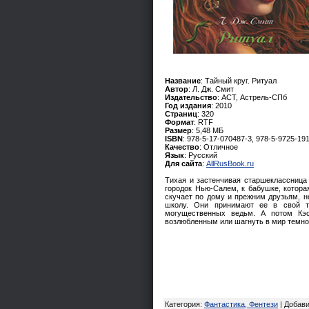
Название
: Тайный круг. Ритуал
Автор
: Л. Дж. Смит
Издательство
: АСТ, Астрель-СПб
Год издания
: 2010
Страниц
: 320
Формат
: RTF
Размер
: 5,48 МБ
ISBN
: 978-5-17-070487-3, 978-5-9725-19
Качество
: Отличное
Язык
: Русский
Для сайта
:
AllRusBook.ru
Тихая и застенчивая старшеклассница
городок Нью-Салем, к бабушке, котора
скучает по дому и прежним друзьям, н
школу. Они принимают ее в свой та
могущественных ведьм. А потом Кэс
возлюбленным или шагнуть в мир темно
Категория
:
Фантастика, Фентези
|
Добав