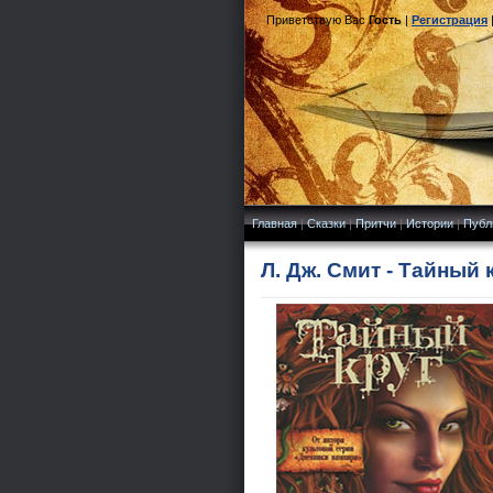
Приветствую Вас
Гость
|
Регистрация
Главная
|
Сказки
|
Притчи
|
Истории
|
Публ
Л. Дж. Смит - Тайный 