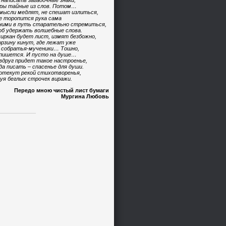
 написать загадочные знаки,
ры тайные из слов. Потом…
мысли медлят, не спешат излиться,
е торопится рука сама
ними в путь старательно стремиться,
б удержать волшебные слова.
иркан будет лист, измят безбожно,
орзину кинут, где лежат уже
 собратья-мученики… Тошно,
пишется. И пусто на душе…
вдруг придет такое настроенье,
да писать – спасенье для души.
отекут рекой стихотворенья,
уя беглых строчек виражи.
Передо мною чистый лист бумаги
Мургина Любовь