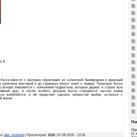
11-8
 Кэсси вместе с матерью переезжает из солнечной Калифорнии в мрачный
я увлечена мистикой и до странного много знает о травах. Поначалу Кэсси
о вскоре знакомится с компанией подростков, которые держат в страхе всю
йный круг, и после особого ритуала Кэсси становится частью клана
си влюбляется, и ей предстоит сделать непростой выбор: остаться с
й магии.
По
Пер
О, 
ил
:
alex_kromvel
| Просмотров
:
3118
| 07.08.2026 - 23:36