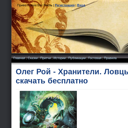
Приветствую Вас
Гость
|
Регистрация
|
Вход
Главная
|
Сказки
|
Притчи
|
Истории
|
Публикации
|
Гостевая
|
Правила
Олег Рой - Хранители. Ловц
скачать бесплатно