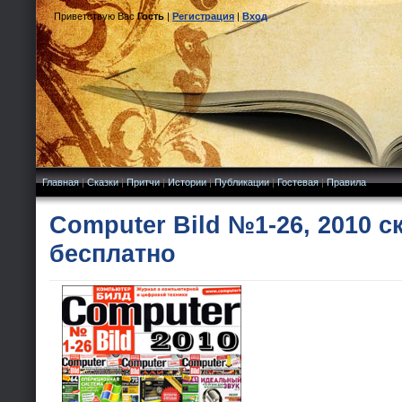
Приветствую Вас
Гость
|
Регистрация
|
Вход
Главная
|
Сказки
|
Притчи
|
Истории
|
Публикации
|
Гостевая
|
Правила
Computer Bild №1-26, 2010 с
бесплатно