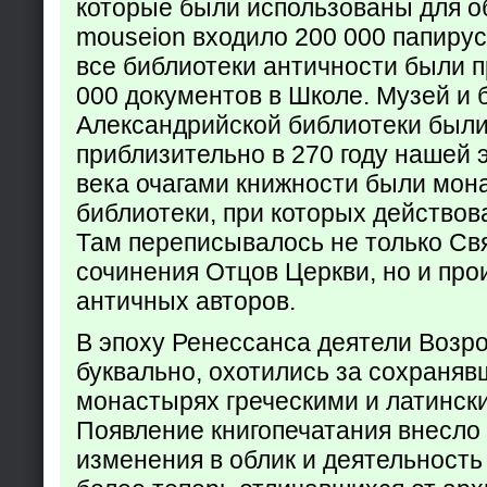
которые были использованы для о
mouseion входило 200 000 папирус
все библиотеки античности были п
000 документов в Школе. Музей и 
Александрийской библиотеки был
приблизительно в 270 году нашей 
века очагами книжности были мон
библиотеки, при которых действов
Там переписывалось не только Св
сочинения Отцов Церкви, но и про
античных авторов.
В эпоху Ренессанса деятели Возр
буквально, охотились за сохраняв
монастырях греческими и латинск
Появление книгопечатания внесло
изменения в облик и деятельность