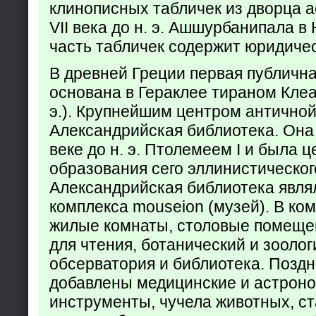
клинописных табличек из дворца а
VII века до н. э. Ашшурбанипала в
часть табличек содержит юридич
В древней Греции первая публичн
основана в Гераклее тираном Клеар
э.). Крупнейшим центром античной
Александрийская библиотека. Она б
веке до н. э. Птолемеем I и была 
образования сего эллинистическог
Александрийская библиотека явля
комплекса mouseion (музей). В ко
жилые комнаты, столовые помеще
для чтения, ботанический и зоолог
обсерватория и библиотека. Поздн
добавлены медицинские и астрон
инструменты, чучела животных, ст