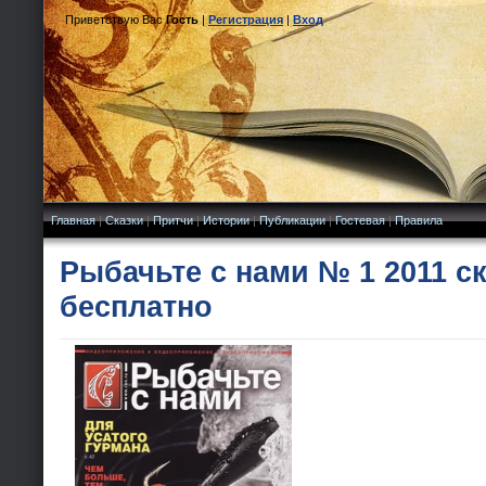
Приветствую Вас
Гость
|
Регистрация
|
Вход
Главная
|
Сказки
|
Притчи
|
Истории
|
Публикации
|
Гостевая
|
Правила
Рыбачьте с нами № 1 2011 с
бесплатно