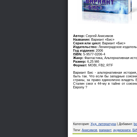
Автор:
Сергей Анисимов
Название:
Вариант «Бис»
Серия или цикл:
Вариант «Бис»
Издательство:
Ленинградское издатель
Год издания:
2006
ISBN:
5-9577-0206-4
Жанр:
Фантастика, Альтернативная ист
Размер:
6,25 Мб
Формат:
MOBI, FB2, RTF
Вариант Бис - альтернативная история
быть так. Что если бы западные союзн
страны, за право единолично владеть 
Сталин смог к 44-му в тайне от союзн
Европу ?
Категория
:
Худ. литература
|
Добавил
:
bo
Теги
:
Анисимов
,
вариант
,
аудиокниги
,
Б