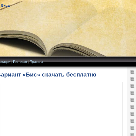
|
Вход
икации
|
Гостевая
|
Правила
ариант «Бис» скачать бесплатно