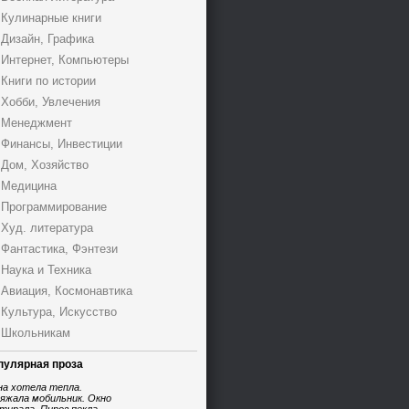
Кулинарные книги
Дизайн, Графика
Интернет, Компьютеры
Книги по истории
Хобби, Увлечения
Менеджмент
Финансы, Инвестиции
Дом, Хозяйство
Медицина
Программирование
Худ. литература
Фантастика, Фэнтези
Наука и Техника
Авиация, Космонавтика
Культура, Искусство
Школьникам
пулярная проза
на хотела тепла.
яжала мобильник. Окно