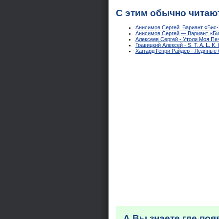
С этим обычно читаю
Анисимов Сергей. Вариант «Бис-
Анисимов Сергей — Вариант «Би
Алексеев Сергей - Утоли Моя Пе
Гравицкий Алексей - S. T. A. L. K.
Хаггард Генри Райдер - Ледяные 
А Вы знаете где по