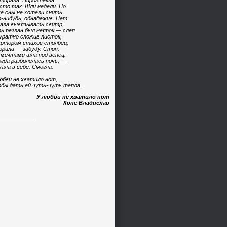
тирала. Пирог пекла
сто так. Шли недели. Но
е сны не хотели снить
-нибудь, обнадежив. Нет.
ала вывязывать свитр,
ь реглан был неярок — слеп.
уратно сложив листок,
котором стихов столбец,
орила — забуду. Стоп.
 мечтами шла под венец.
огда разболелась ночь, —
чала в себе. Смогла.
юбви не хватило нот,
бы дать ей чуть-чуть тепла...
У любви не хватило нот
Коне Владислав