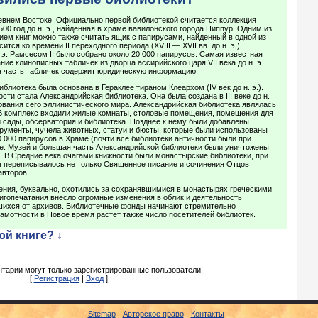
евнем Востоке. Официально первой библиотекой считается коллекция
00 год до н. э., найденная в храме вавилонского города Ниппур. Одним из
ем книг можно также считать ящик с папирусами, найденный в одной из
ится ко времени II переходного периода (XVIII — XVII вв. до н. э.).
 э. Рамсесом II было собрано около 20 000 папирусов. Самая известная
ие клинописных табличек из дворца ассирийского царя VII века до н. э.
 часть табличек содержит юридическую информацию.
блиотека была основана в Гераклее тираном Клеархом (IV век до н. э.).
ти стала Александрийская библиотека. Она была создана в III веке до н.
ования сего эллинистического мира. Александрийская библиотека являлась
 В комплекс входили жилые комнаты, столовые помещения, помещения для
й сады, обсерватория и библиотека. Позднее к нему были добавлены
рументы, чучела животных, статуи и бюсты, которые были использованы
0 000 папирусов в Храме (почти все библиотеки античности были при
ле. Музей и большая часть Александрийской библиотеки были уничтожены
. В Средние века очагами книжности были монастырские библиотеки, при
м переписывалось не только Священное писание и сочинения Отцов
авторов.
ения, буквально, охотились за сохранявшимися в монастырях греческими
игопечатания внесло огромные изменения в облик и деятельность
вшихся от архивов. Библиотечные фонды начинают стремительно
амотности в Новое время растёт также число посетителей библиотек.
ой книге? ↓
тарии могут только зарегистрированные пользователи.
[
Регистрация
|
Вход
]
Sitemap
-
Авторское право
-
Контакты