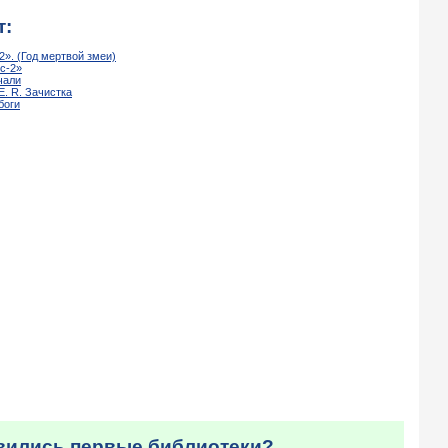
т:
2». (Год мертвой змеи)
с-2»
чали
 E. R. Зачистка
боги
явились первые библиотеки?