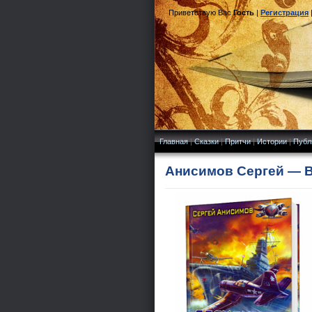
Приветствую Вас
Гость
|
Регистрация
Главная
|
Сказки
|
Притчи
|
Истории
|
Публ
Анисимов Сергей — В