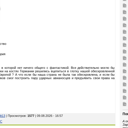
ство
ория
, в которой нет ничего общего с фантастикой. Все действительно могло бы
ики на костях Германии решились вцепиться в глотку нашей обескровленной
Европой ? А что если бы наша страна не была так обескровлена, и если бы
иков смог построить пару ударных авианосцев и предъявить свои права на
По
lt13
| Просмотров
:
1577
| 09.08.2026 - 16:57
А о
ИС
Зар