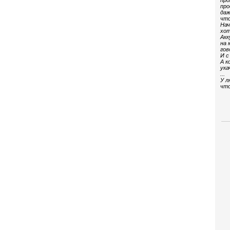
про
про
даж
что
Нач
хот
Акк
на 
гов
И с
А к
ука
...
У л
что