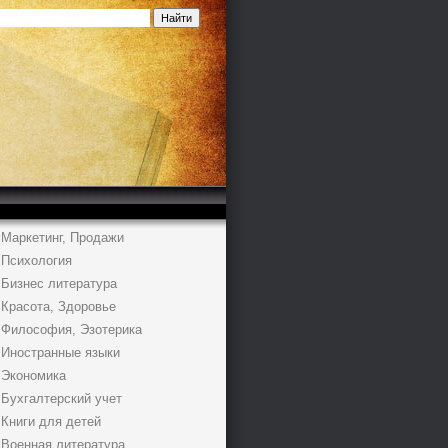
Маркетинг, Продажи
Психология
Бизнес литература
Красота, Здоровье
Философия, Эзотерика
Иностранные языки
Экономика
Бухгалтерский учет
Книги для детей
Военная литература