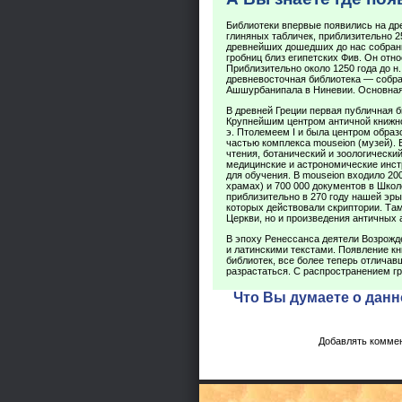
Библиотеки впервые появились на др
глиняных табличек, приблизительно 25
древнейших дошедших до нас собрани
гробниц близ египетских Фив. Он относ
Приблизительно около 1250 года до н.
древневосточная библиотека — собран
Ашшурбанипала в Ниневии. Основная
В древней Греции первая публичная би
Крупнейшим центром античной книжнос
э. Птолемеем I и была центром образ
частью комплекса mouseion (музей).
чтения, ботанический и зоологически
медицинские и астрономические инст
для обучения. В mouseion входило 20
храмах) и 700 000 документов в Шко
приблизительно в 270 году нашей эры
которых действовали скриптории. Та
Церкви, но и произведения античных 
В эпоху Ренессанса деятели Возрожд
и латинскими текстами. Появление кн
библиотек, все более теперь отлича
разрастаться. С распространением гр
Что Вы думаете о данн
Добавлять коммен