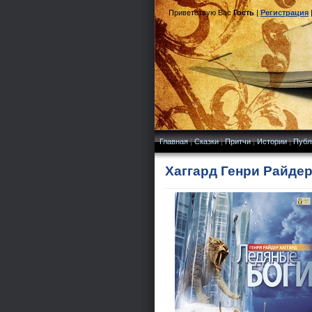
Приветствую Вас
Гость
|
Регистрация
Главная
|
Сказки
|
Притчи
|
Истории
|
Публ
Хаггард Генри Райдер