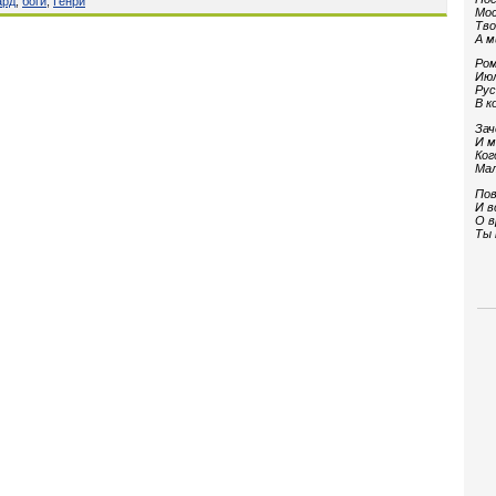
ард
,
боги
,
Генри
Мос
Тво
А м
Ром
Июл
Рус
В к
Зач
И м
Ког
Мал
Пов
И в
О в
Ты 