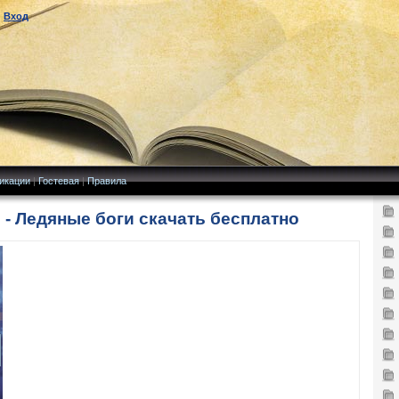
|
Вход
икации
|
Гостевая
|
Правила
 - Ледяные боги скачать бесплатно