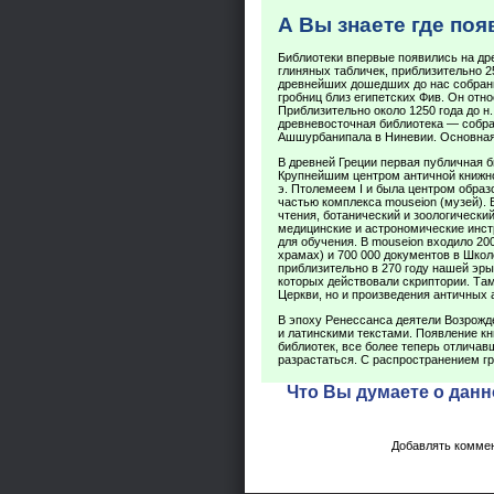
А Вы знаете где по
Библиотеки впервые появились на др
глиняных табличек, приблизительно 25
древнейших дошедших до нас собрани
гробниц близ египетских Фив. Он относ
Приблизительно около 1250 года до н.
древневосточная библиотека — собран
Ашшурбанипала в Ниневии. Основная
В древней Греции первая публичная би
Крупнейшим центром античной книжнос
э. Птолемеем I и была центром образ
частью комплекса mouseion (музей).
чтения, ботанический и зоологически
медицинские и астрономические инст
для обучения. В mouseion входило 20
храмах) и 700 000 документов в Шко
приблизительно в 270 году нашей эры
которых действовали скриптории. Та
Церкви, но и произведения античных 
В эпоху Ренессанса деятели Возрожд
и латинскими текстами. Появление кн
библиотек, все более теперь отлича
разрастаться. С распространением гр
Что Вы думаете о данн
Добавлять коммен