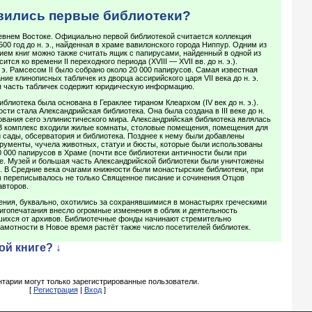
явились первые библиотеки?
евнем Востоке. Официально первой библиотекой считается коллекция
00 год до н. э., найденная в храме вавилонского города Ниппур. Одним из
ем книг можно также считать ящик с папирусами, найденный в одной из
ится ко времени II переходного периода (XVIII — XVII вв. до н. э.).
 э. Рамсесом II было собрано около 20 000 папирусов. Самая известная
ие клинописных табличек из дворца ассирийского царя VII века до н. э.
 часть табличек содержит юридическую информацию.
блиотека была основана в Гераклее тираном Клеархом (IV век до н. э.).
ти стала Александрийская библиотека. Она была создана в III веке до н.
ования сего эллинистического мира. Александрийская библиотека являлась
 В комплекс входили жилые комнаты, столовые помещения, помещения для
й сады, обсерватория и библиотека. Позднее к нему были добавлены
рументы, чучела животных, статуи и бюсты, которые были использованы
0 000 папирусов в Храме (почти все библиотеки античности были при
ле. Музей и большая часть Александрийской библиотеки были уничтожены
. В Средние века очагами книжности были монастырские библиотеки, при
м переписывалось не только Священное писание и сочинения Отцов
авторов.
ения, буквально, охотились за сохранявшимися в монастырях греческими
игопечатания внесло огромные изменения в облик и деятельность
вшихся от архивов. Библиотечные фонды начинают стремительно
амотности в Новое время растёт также число посетителей библиотек.
ой книге? ↓
тарии могут только зарегистрированные пользователи.
[
Регистрация
|
Вход
]