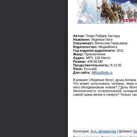
Автор:
Генри Райдер Хаггард
Название:
Ледяные боги
Озвучивает:
Вячеслав Герасимов
Издательство:
МедиаКнига
Год издания аудиокниги:
2011
Жанр:
Приключения
Аудио:
MP3, 128 Кбит/с
Размер:
448,88 Мб
Продолжительность:
8:13:35
Язык:
Русский
Для сайта
:
AllRusBook.ru
В романе «Ледяные боги», душа Аллана 
Что может испытывать человек, лежа на
него обсидиановым ножом? ("Дочь Монт
бесконечность ослепительной холодной
самой грани жизни и смерти? Только та
Категория
:
Худ. литература
|
Добавил
:
bo