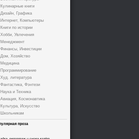
Кулинарные книги
Дизайн, Графика
Интернет, Компьютеры
Книги по истории
Хобби, Увлечения
Менеджмент
Финансы, Инвестиции
Дом, Хозяйство
Медицина
Программирование
Худ. литература
Фантастика, Фэнтези
Наука и Техника
Авиация, Космонавтика
Культура, Искусство
Школьникам
пулярная проза
адка, репортаж и снова взлёт,