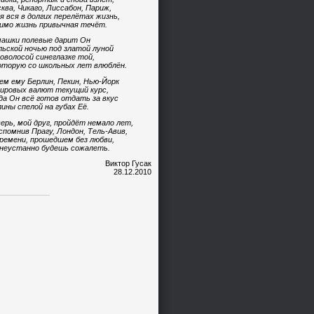
ква, Чикаго, Лиссабон, Париж,
я вся в долгих перелётах жизнь,
имо жизнь привычная течёт.
ашки полевые дарит Он
ьской ночью под златой луной
оволосой синеглазке той,
оторую со школьных лет влюблён.
ем ему Берлин, Пекин, Нью-Йорк
ировых валют текущий курс,
да Он всё готов отдать за вкус
ины спелой на губах Её.
ерь, мой друг, пройдёт немало лет,
спомнив Прагу, Лондон, Тель-Авив,
ремени, прошедшем без любви,
неустанно будешь сожалеть.
Виктор Гусак
28.12.2010