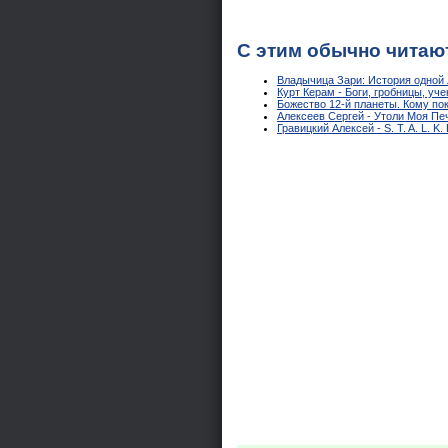
С этим обычно читаю
Владычица Зари: История одной 
Курт Керам - Боги, гробницы, уч
Божество 12-й планеты. Кому по
Алексеев Сергей - Утоли Моя Пе
Гравицкий Алексей - S. T. A. L. K.