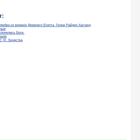
т:
любви из времён Древнего Египта. Генри Райдер Хаггард
еные
клонялись Боги.
чали
 E. R. Зачистка