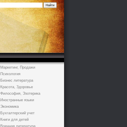
Маркетинг, Продажи
Психология
Бизнес литература
Красота, Здоровье
Философия, Эзотерика
Иностранные языки
Экономика
Бухгалтерский учет
Книги для детей
Военная литература