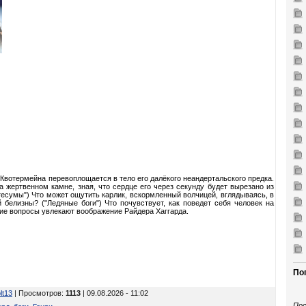
Квотермейна перевоплощается в тело его далёкого неандертальского предка.
 жертвенном камне, зная, что сердце его через секунду будет вырезано из
есумы") Что может ощутить карлик, вскормленный волчицей, вглядываясь, в
 белизны? ("Ледяные боги") Что почувствует, как поведет себя человек на
кие вопросы увлекают воображение Райдера Хаггарда.
По
lt13
| Просмотров
:
1113
| 09.08.2026 - 11:02
Пос