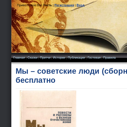
Приветствую Вас
Гость
|
Регистрация
|
Вход
Главная
|
Сказки
|
Притчи
|
Истории
|
Публикации
|
Гостевая
|
Правила
Мы – советские люди (сборн
бесплатно