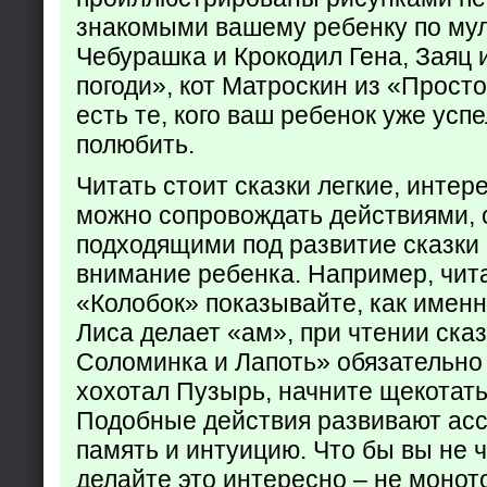
знакомыми вашему ребенку по му
Чебурашка и Крокодил Гена, Заяц 
погоди», кот Матроскин из «Прост
есть те, кого ваш ребенок уже усп
полюбить.
Читать стоит сказки легкие, интер
можно сопровождать действиями,
подходящими под развитие сказки
внимание ребенка. Например, чита
«Колобок» показывайте, как именно
Лиса делает «ам», при чтении ска
Соломинка и Лапоть» обязательно 
хохотал Пузырь, начните щекотать
Подобные действия развивают ас
память и интуицию. Что бы вы не ч
делайте это интересно – не монот