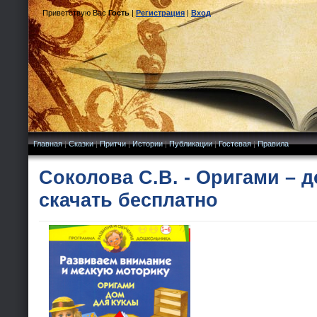
Приветствую Вас
Гость
|
Регистрация
|
Вход
Главная
|
Сказки
|
Притчи
|
Истории
|
Публикации
|
Гостевая
|
Правила
Соколова С.В. - Оригами – 
скачать бесплатно