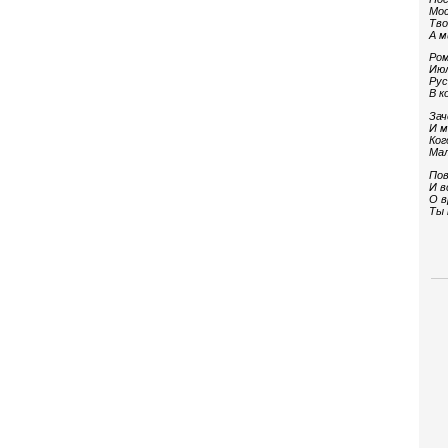
Мос
Тво
А м
Ром
Июл
Рус
В к
Зач
И м
Ког
Мал
Пов
И в
О в
Ты 