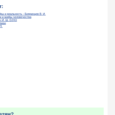
т:
фы и реальность - Бояринцев В. И.
ии и мифы человечества
н И. Ш. DJVU
Бриан
П.
детям?