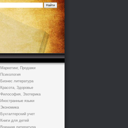
Маркетинг, Продажи
Психология
Бизнес литература
Красота, Здоровье
Философия, Эзотерика
Иностранные языки
Экономика
Бухгалтерский учет
Книги для детей
Военная литература