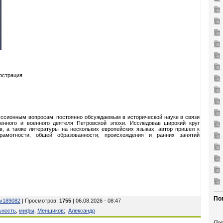
юстрация
ссионным вопросам, постоянно обсуждаемым в исторической науке в связи
енного и военного деятеля Петровской эпохи. Исследовав широкий круг
в, а также литературы на нескольких европейских языках, автор пришел к
рамотности, общей образованности, происхождения и ранних занятий
По
v189082
| Просмотров
:
1755
| 06.08.2026 - 08:47
ьность
,
мифы
,
Меншиков:
,
Александр
Пос