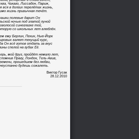
ква, Чикаго, Лиссабон, Париж,
я вся в долгих перелётах жизнь,
имо жизнь привычная течёт.
ашки полевые дарит Он
ьской ночью под златой луной
оволосой синеглазке той,
оторую со школьных лет влюблён.
ем ему Берлин, Пекин, Нью-Йорк
ировых валют текущий курс,
да Он всё готов отдать за вкус
ины спелой на губах Её.
ерь, мой друг, пройдёт немало лет,
спомнив Прагу, Лондон, Тель-Авив,
ремени, прошедшем без любви,
неустанно будешь сожалеть.
Виктор Гусак
28.12.2010