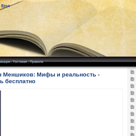
|
Вход
икации
|
Гостевая
|
Правила
 Меншиков: Мифы и реальность -
ть бесплатно