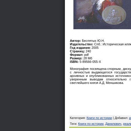
Автор:
Беспятых Ю.Н.
Издательство:
Спб.: Историческая илл
Год издания:
2005
Страниц:
240
Формат:
pdf
Размер:
28 Мб
ISBN:
5-89566-055-Х
Монография посвящена спорным, диску
с личностью выдающегося государств
архивных и опубликованных источнико
уверенным выводам относительно г
светлейшего князя А.Д. Меншикова.
Категория
:
Книги по истории
|
Добавил
:
a
Теги
:
Книги по истории
,
Данилович
,
реал