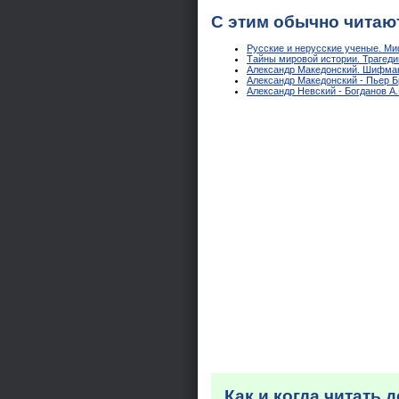
С этим обычно читаю
Русские и нерусские ученые. Ми
Тайны мировой истории. Трагед
Александр Македонский. Шифма
Александр Македонский - Пьер 
Александр Невский - Богданов А.
Как и когда читать 