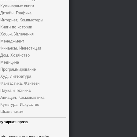
Кулинарные книги
Дизайн, Графика
Интернет, Компьютеры
Книги по истории
Хобби, Увлечения
Менеджмент
Финансы, Инвестиции
Дом, Хозяйство
Медицина
Программирование
Худ. литература
Фантастика, Фэнтези
Наука и Техника
Авиация, Космонавтика
Культура, Искусство
Школьникам
пулярная проза
адка, репортаж и снова взлёт,