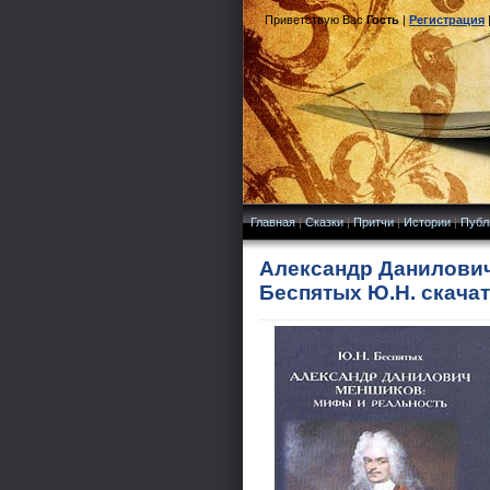
Приветствую Вас
Гость
|
Регистрация
Главная
|
Сказки
|
Притчи
|
Истории
|
Публ
Александр Данилович
Беспятых Ю.Н. скача