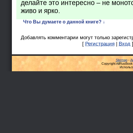
делайте это интересно – не монот
живо и ярко.
Что Вы думаете о данной книге? ↓
Добавлять комментарии могут только зарегист
[
Регистрация
|
Вход
Sitemap
-
А
Copyright AllRusBook
Использ