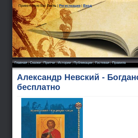
Приветствую Вас
Гость
|
Регистрация
|
Вход
Главная
|
Сказки
|
Притчи
|
Истории
|
Публикации
|
Гостевая
|
Правила
Александр Невский - Богдано
бесплатно