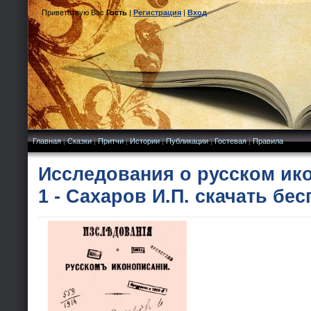
Приветствую Вас
Гость
|
Регистрация
|
Вход
Главная
|
Сказки
|
Притчи
|
Истории
|
Публикации
|
Гостевая
|
Правила
Исследования о русском ико
1 - Сахаров И.П. скачать бе