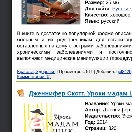
Размер:
25 мб
Для сайта
:
Русские
Качество:
хорошее
Язык:
русский
В книге в достаточно популярной форме описан
больным и их родственникам для организац
оставленных на дому с острыми заболеваниями, 
хроническими заболеваниями и постоянн
выполняют медицинские манипуляции (процеду
Красота, Здоровье
| Просмотров: 511 | Добавил:
gol8425
Комментарии (0)
Дженнифер Скотт. Уроки мадам Ш
Название:
Уроки м
Автор:
Дженнифер 
Издательство:
Экс
Год:
2014
Страниц:
320