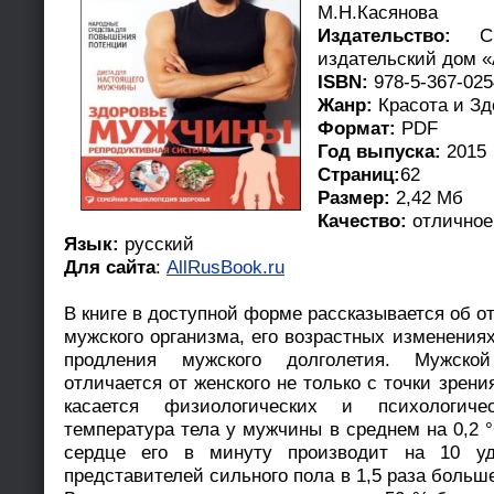
М.Н.Касянова
Издательство:
СПб
издательский дом 
ISBN:
978-5-367-025
Жанр:
Красота и Зд
Формат:
PDF
Год выпуска:
2015
Страниц:
62
Размер:
2,42 Мб
Качество:
отличное
Язык:
русский
Для сайта
:
AllRusBook.ru
В книге в доступной форме рассказывается об 
мужского организма, его возрастных изменения
продления мужского долголетия. Мужско
отличается от женского не только с точки зрени
касается физиологических и психологичес
температура тела у мужчины в среднем на 0,2 
сердце его в минуту производит на 10 у
представителей сильного пола в 1,5 раза больш