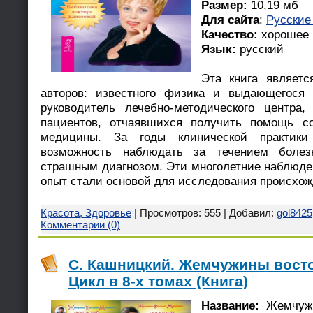
Размер:
10,19 мб
Для сайта
:
Русские
Качество:
хорошее
Язык:
русский
Эта книга являетс
авторов: известного физика и выдающегося 
руководитель лечебно-методического центра
пациентов, отчаявшихся получить помощь со
медицины. За годы клинической практик
возможность наблюдать за течением боле
страшным диагнозом. Эти многолетние наблюде
опыт стали основой для исследования происхож
Красота, Здоровье
| Просмотров: 555 | Добавил:
gol8425
Комментарии (0)
С. Кашницкий. Жемчужины вост
Цикл в 8-х томах (Книга)
Название:
Жемчужи