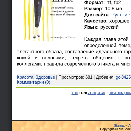
Формат:
rtf, fb2
Размер:
10,8 мб
Для сайта
:
Русские
Качество:
хорошее
Язык:
русский
Каждая глава этой 
определенной теме
элегантного образа, составление идеального гар
кожей и волосами, секреты общения с во
коллегами, правила современного этикета и мног
Красота, Здоровье
| Просмотров: 681 | Добавил:
gol8425
Комментарии (0)
1-10
11-20
21-30
31-40
...
1051-1060
106
Sitemap
-
А
Copyright AllRusBook