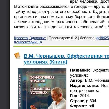
враг человека, до
В этой книге рассказывается о голоде — друге, 
тайну голода, открыли его способность будит
организма и тем помогать ему бороться с болезн
лечения голоданием различных заболеваний, 
может лечить а как должен жить человек, чтобы
Красота, Здоровье
| Просмотров: 612 | Добавил:
gol8425
Комментарии (0)
В.М. Чернышев. Эффективная т
условиях (Книга)
Название:
Эффекти
условиях
Автор:
В.М. Черны
Издательство:
Ново
центр человека
Год:
2014
Страниц:
304
Формат:
pdf