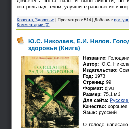
добьетесь роста силы и выносливости, но 
контроль над телом, улучшите равновесие и ко
Красота, Здоровье
| Просмотров: 514 | Добавил:
gor_yur
Комментарии (0)
Ю.С. Николаев, Е.И. Нилов. Гол
здоровья (Книга)
Название:
Голодани
Автор:
Ю.С. Никола
Издательство:
Сове
Год:
1973
Страниц:
99
Формат:
djvu
Размер:
75,1 мб
Для сайта
:
Русские
Качество:
хорошее
Язык:
русский
О голоде написано