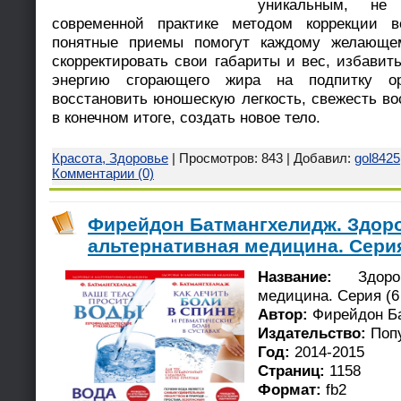
уникальным, н
современной практике методом коррекции 
понятные приемы помогут каждому желающе
скорректировать свои габариты и вес, избавит
энергию сгорающего жира на подпитку ор
восстановить юношескую легкость, свежесть во
в конечном итоге, создать новое тело.
Красота, Здоровье
| Просмотров: 843 | Добавил:
gol8425
Комментарии (0)
Фирейдон Батмангхелидж. Здор
альтернативная медицина. Серия 
Название:
Здоров
медицина. Серия (6 
Автор:
Фирейдон Б
Издательство:
Поп
Год:
2014-2015
Страниц:
1158
Формат:
fb2