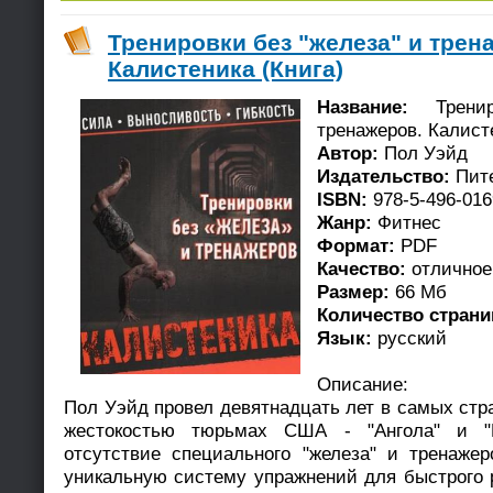
Тренировки без "железа" и трен
Калистеника (Книга)
Название:
Тренир
тренажеров. Калист
Автор:
Пол Уэйд
Издательство:
Пит
ISBN:
978-5-496-016
Жанр:
Фитнес
Формат:
PDF
Качество:
отличное
Размер:
66 Мб
Количество страни
Язык:
русский
Описание:
Пол Уэйд провел девятнадцать лет в самых ст
жестокостью тюрьмах США - "Ангола" и "
отсутствие специального "железа" и тренаже
уникальную систему упражнений для быстрого