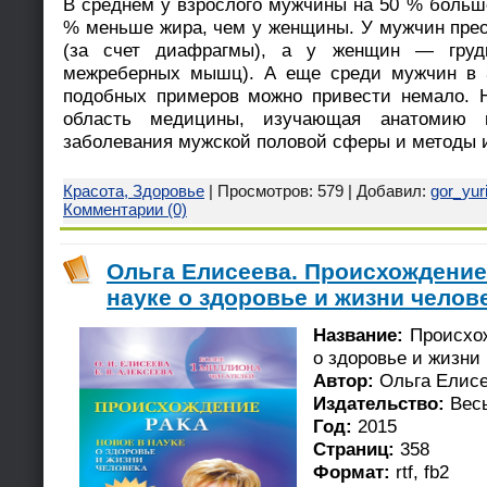
В среднем у взрослого мужчины на 50 % боль
% меньше жира, чем у женщины. У мужчин пре
(за счет диафрагмы), а у женщин — грудн
межреберных мышц). А еще среди мужчин в 
подобных примеров можно привести немало. 
область медицины, изучающая анатомию 
заболевания мужской половой сферы и методы и
Красота, Здоровье
| Просмотров: 579 | Добавил:
gor_yur
Комментарии (0)
Ольга Елисеева. Происхождение 
науке о здоровье и жизни челове
Название:
Происхож
о здоровье и жизни
Автор:
Ольга Елис
Издательство:
Вес
Год:
2015
Страниц:
358
Формат:
rtf, fb2