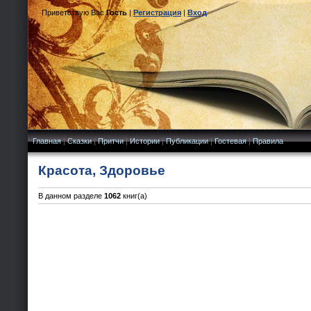
Приветствую Вас
Гость
|
Регистрация
|
Вход
Главная
|
Сказки
|
Притчи
|
Истории
|
Публикации
|
Гостевая
|
Правила
Красота, Здоровье
В данном разделе
1062
книг(а)