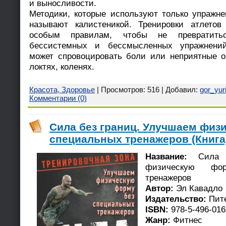
и выносливости.
Методики, которые используют только упражн
называют калистеникой. Тренировки атлето
особым правилам, чтобы не превратит
бессистемных и бессмысленных упражнений
может спровоцировать боли или неприятные о
локтях, коленях.
Красота, Здоровье
| Просмотров: 516 | Добавил:
gor_yur
Комментарии (0)
Сила без границ. Улучшаем физ
специальных тренажеров (Книга
Название:
Сила б
физическую фо
тренажеров
Автор:
Эл Кавадло
Издательство:
Пит
ISBN:
978-5-496-016
Жанр:
Фитнес