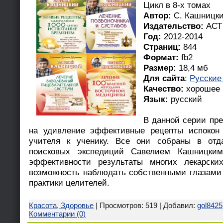
Цикл в 8-х томах
Автор:
С. Кашницк
Издательство:
АСТ
Год:
2012-2014
Страниц:
844
Формат:
fb2
Размер:
18,4 мб
Для сайта
:
Русские
Качество:
хорошее
Язык:
русский
В данной серии пр
на удивление эффективные рецепты испокон 
учителя к ученику. Все они собраны в отд
поисковых экспедиций Савелием Кашницки
эффективности результаты многих лекарски
возможность наблюдать собственными глазами
практики целителей.
Красота, Здоровье
| Просмотров: 519 | Добавил:
gol8425
Комментарии (0)