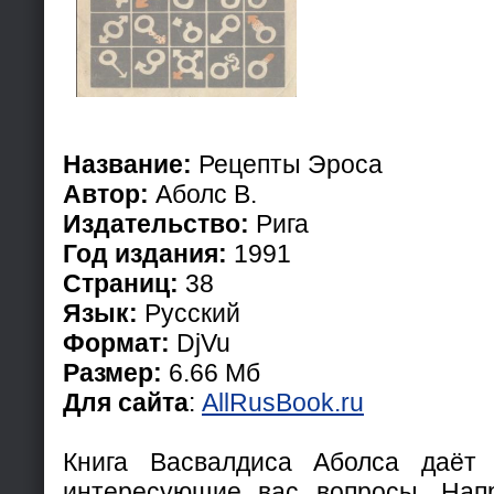
Название:
Рецепты Эроса
Автор:
Аболс В.
Издательство:
Рига
Год издания:
1991
Страниц:
38
Язык:
Русский
Формат:
DjVu
Размер:
6.66 Мб
Для сайта
:
AllRusBook.ru
Книга Васвалдиса Аболса даёт
интересующие вас вопросы. Напр