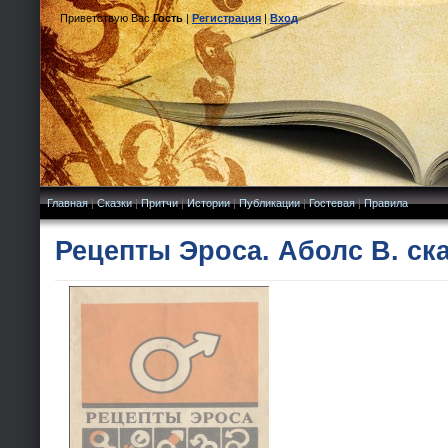
Приветствую Вас
Гость
|
Регистрация
|
Вход
Главная
|
Сказки
|
Притчи
|
Истории
|
Публикации
|
Гостевая
|
Правила
Рецепты Эроса. Аболс В. ск