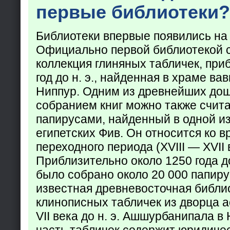
первые библиотеки?
Библиотеки впервые появились на
Официально первой библиотекой 
коллекция глиняных табличек, при
год до н. э., найденная в храме ва
Ниппур. Одним из древнейших до
собранием книг можно также счита
папирусами, найденный в одной из
египетских Фив. Он относится ко в
переходного периода (XVIII — XVII вв
Приблизительно около 1250 года до
было собрано около 20 000 папир
известная древневосточная библи
клинописных табличек из дворца а
VII века до н. э. Ашшурбанипала в