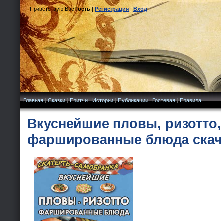
Приветствую Вас
Гость
|
Регистрация
|
Вход
Главная
|
Сказки
|
Притчи
|
Истории
|
Публикации
|
Гостевая
|
Правила
Вкуснейшие пловы, ризотто,
фаршированные блюда скач