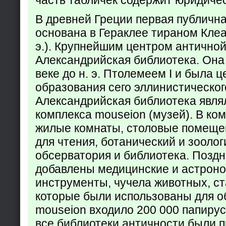
часть табличек содержит юридич
В древней Греции первая публичн
основана в Гераклее тираном Клеар
э.). Крупнейшим центром античной
Александрийская библиотека. Она б
веке до н. э. Птолемеем I и была 
образования сего эллинистическог
Александрийская библиотека явля
комплекса mouseion (музей). В ко
жилые комнаты, столовые помеще
для чтения, ботанический и зоолог
обсерватория и библиотека. Поздн
добавлены медицинские и астрон
инструменты, чучела животных, ст
которые были использованы для о
mouseion входило 200 000 папирус
все библиотеки античности были п