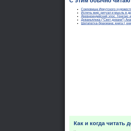
С этим обычно читаю
Сокровища Иркутского художеств
Испечь мир: ритуал и мысль в д
Древнеиндийский эпос. Генезис и
Дхваньялока ("Свет дхвани") Ан
Шатапатха-брахмана: книга I; кн
Как и когда читать 