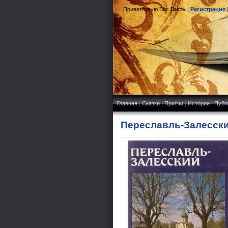
Приветствую Вас
Гость
|
Регистрация
Главная
|
Сказки
|
Притчи
|
Истории
|
Публ
Переславль-Залесский