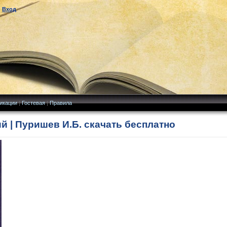
|
Вход
икации
|
Гостевая
|
Правила
 | Пуришев И.Б. скачать бесплатно