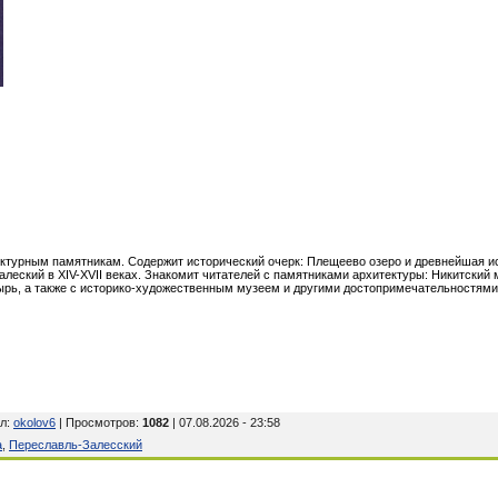
ктурным памятникам. Содержит исторический очерк: Плещеево озеро и древнейшая ис
леский в XIV-XVII веках. Знакомит читателей с памятниками архитектуры: Никитский
ырь, а также с историко-художественным музеем и другими достопримечательностями
л
:
okolov6
| Просмотров
:
1082
| 07.08.2026 - 23:58
а
,
Переславль-Залесский