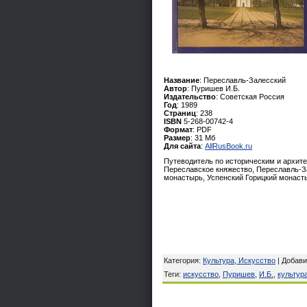
Название
: Переславль-Залесский
Автор
: Пуришев И.Б.
Издательство
: Советская Россия
Год
: 1989
Страниц
: 238
ISBN
5-268-00742-4
Формат
: PDF
Размер
: 31 Мб
Для сайта
:
AllRusBook.ru
Путеводитель по историческим и архите
Переславское княжество, Переславль-За
монастырь, Успенский Горицкий монаст
Категория
:
Культура, Искусство
|
Добави
Теги
:
искусство
,
Пуришев
,
И.Б.
,
культур