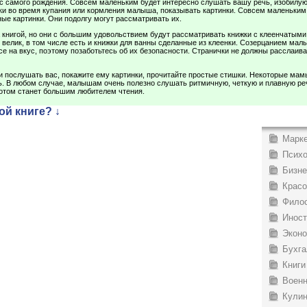
с самого рождения. Совсем маленьким будет интересно слушать вашу речь, изобилу
ки во время купания или кормления малыша, показывать картинки. Совсем маленьки
ные картинки. Они подолгу могут рассматривать их.
а книгой, но они с большим удовольствием будут рассматривать книжки с клеенчатыми
 велик, в том числе есть и книжки для ванны сделанные из клеенки. Созерцанием малы
се на вкус, поэтому позаботьтесь об их безопасности. Странички не должны расслаив
и послушать вас, покажите ему картинки, прочитайте простые стишки. Некоторые ма
ь. В любом случае, малышам очень полезно слушать ритмичную, четкую и плавную ре
отом станет большим любителем чтения.
ой книге? ↓
Марке
Психо
Бизне
Красо
Филос
Иност
Эконо
Бухга
Книги
Военн
Кулин