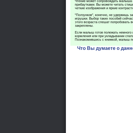
Чтение может сопровождать малыша 
прибаутками. Вы можете читать стиш
четкие изображения и яркие контраст
"Ползунков", конечно, не удержишь з
игрушки. Выбор таких пособий сейчас
этого возраста спешат попробовать в
закреплены.
Если малыш готов полежать немного 
кормления или при укладывании спат
Познакомившись с книжкой, малыш п
Что Вы думаете о данн