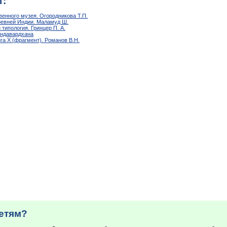
т:
енного музея. Огородникова Т.П.
ревней Индии. Маламуд Ш.
 типология. Гринцер П. А.
андавардхана
ига X (фрагмент). Романов В.Н.
детям?