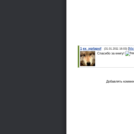
1
ex_xgrlapof
[
Ма
(31.01.2011 16:03)
Спасибо за книгу!
Добавлять коммен