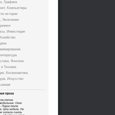
н, Графика
нет, Компьютеры
 по истории
, Увлечения
джмент
сы, Инвестиции
Хозяйство
цина
аммирование
литература
стика, Фэнтези
 и Техника
ия, Космонавтика
ура, Искусство
ьникам
ая проза
ела тепла.
мобильник. Окно
. Пирог пекла
к. Шли недели. Но
не хотели снить