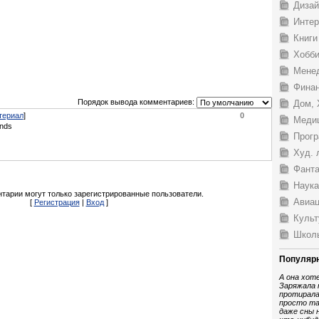
Дизай
Интер
Книги
Хобби
Мене
Финан
Порядок вывода комментариев:
Дом, 
териал
]
0
Меди
Прогр
Худ. 
Фанта
Наука
тарии могут только зарегистрированные пользователи.
Авиац
[
Регистрация
|
Вход
]
Культ
Школ
Популярн
А она хот
Заряжала 
протирала
просто та
даже сны 