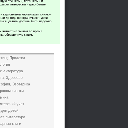
ющую стишками, потешками и
м детям интересны черно-белые
 и картонными картинками, книжки-
ши до года не ограничатся, дети
аться, детали должны быть надежно
мы читают малышам во время
чь, обращенную к ним.
тинг, Продажи
логия
с литература
та, Здоровье
офия, Эзотерика
ранные языки
мика
лтерский учет
 для детей
ая литература
арные книги