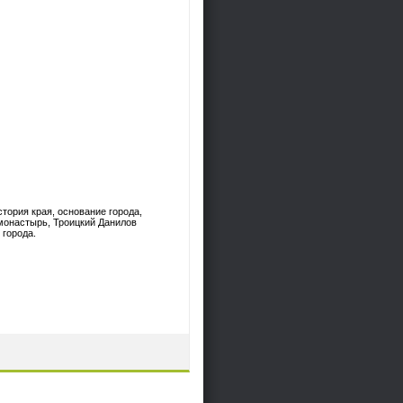
тория края, основание города,
 монастырь, Троицкий Данилов
 города.