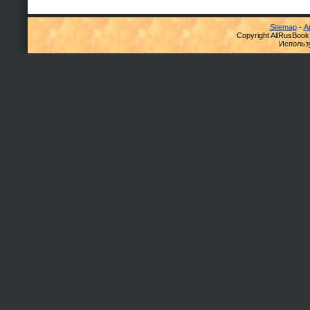
Sitemap
-
А
Copyright AllRusBook
Использ