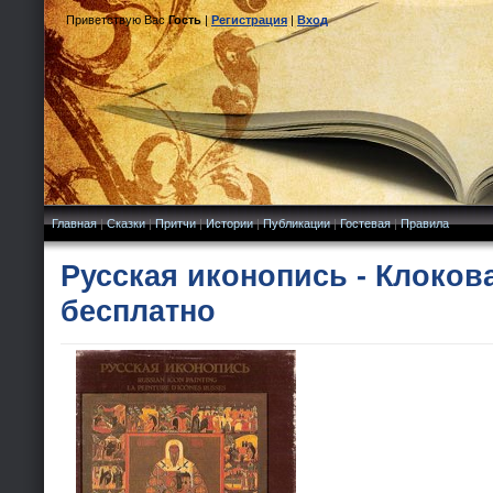
Приветствую Вас
Гость
|
Регистрация
|
Вход
Главная
|
Сказки
|
Притчи
|
Истории
|
Публикации
|
Гостевая
|
Правила
Русская иконопись - Клокова
бесплатно