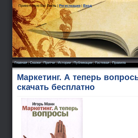
Приветствую Вас
Гость
|
Регистрация
|
Вход
Главная
|
Сказки
|
Притчи
|
Истории
|
Публикации
|
Гостевая
|
Правила
Маркетинг. А теперь вопрос
скачать бесплатно