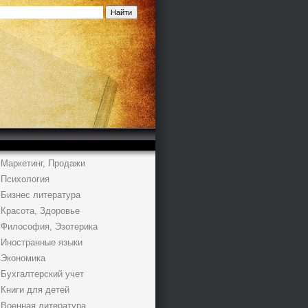
Маркетинг, Продажи
Психология
Бизнес литература
Красота, Здоровье
Философия, Эзотерика
Иностранные языки
Экономика
Бухгалтерский учет
Книги для детей
Военная литература