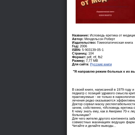
Название:
Исповедь еретика от медиц
Автор:
Мендельсон Роберт
Издательство:
Гомеопатическая книга
Год:
2006
ISBN:
5-903139-05-1
Страниц:
104
Формат:
pdf, rtf, fb2
Размер:
7,77 MB
Для сайта
:
Русские книги
"Я направлю режим больных к их вы
В своей книге, написанной в 1979 году
педиатр с позиций здравого смысла кр
практикуемые - не только в наркологиче
лечения редко оказываются эффективным
Доктор сорвал маску респектабельност
зачем, собственно, «Исповедь еретика
К чему знать ему, как в Америке 70-х л
больницам?
Для чего жителю другого континента за
совместных махинациях ведущих фарма
Читайте и делайте выводы...