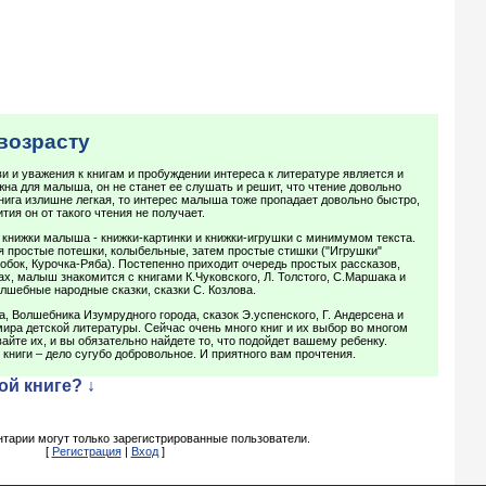
возрасту
 и уважения к книгам и пробуждении интереса к литературе является и
жна для малыша, он не станет ее слушать и решит, что чтение довольно
книга излишне легкая, то интерес малыша тоже пропадает довольно быстро,
ития он от такого чтения не получает.
книжки малыша - книжки-картинки и книжки-игрушки с минимумом текста.
я простые потешки, колыбельные, затем простые стишки ("Игрушки"
лобок, Курочка-Ряба). Постепенно приходит очередь простых рассказов,
ах, малыш знакомится с книгами К.Чуковского, Л. Толстого, С.Маршака и
олшебные народные сказки, сказки С. Козлова.
а, Волшебника Изумрудного города, сказок Э.успенского, Г. Андерсена и
мира детской литературы. Сейчас очень много книг и их выбор во многом
айте их, и вы обязательно найдете то, что подойдет вашему ребенку.
 книги – дело сугубо добровольное. И приятного вам прочтения.
ой книге? ↓
тарии могут только зарегистрированные пользователи.
[
Регистрация
|
Вход
]