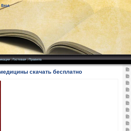
|
Вход
икации
|
Гостевая
|
Правила
 медицины скачать бесплатно