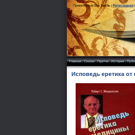
Приветствую Вас
Гость
|
Регистрация
Главная
|
Сказки
|
Притчи
|
Истории
|
Публ
Исповедь еретика от