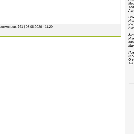
Мос
Тво
А м
Ром
Июл
Рус
Просмотров
:
941
| 08.08.2026 - 11:20
В к
Зач
И м
Ког
Мал
Пов
И в
О в
Ты 