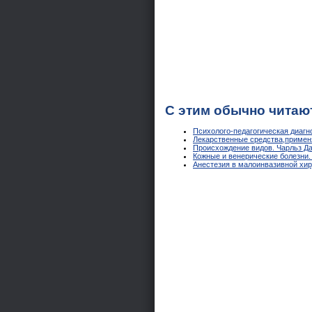
С этим обычно читаю
Психолого-педагогическая диагно
Лекарственные средства,применя
Происхождение видов. Чарльз Д
Кожные и венерические болезни.
Анестезия в малоинвазивной хир