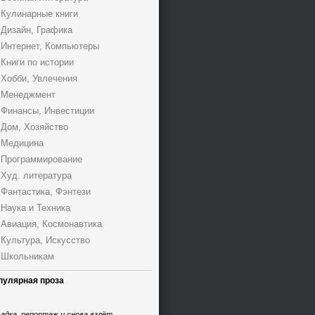
Кулинарные книги
Дизайн, Графика
Интернет, Компьютеры
Книги по истории
Хобби, Увлечения
Менеджмент
Финансы, Инвестиции
Дом, Хозяйство
Медицина
Программирование
Худ. литература
Фантастика, Фэнтези
Наука и Техника
Авиация, Космонавтика
Культура, Искусство
Школьникам
пулярная проза
адка, репортаж и снова взлёт,