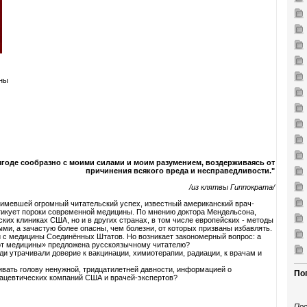
ины
годе сообразно с моими силами и моим разумением, воздерживаясь от
причинения всякого вреда и несправедливости."
/из клятвы Гиппократа/
 и имевшей огромный читательский успех, известный американский врач-
итикует пороки современной медицины. По мнению доктора Мендельсона,
ских клиниках США, но и в других странах, в том числе европейских - методы
и, а зачастую более опасны, чем болезни, от которых призваны избавлять.
и с медицины Соединённых Штатов. Но возникает закономерный вопрос: а
 от медицины» предложена русскоязычному читателю?
юди утрачивали доверие к вакцинации, химиотерапии, радиации, к врачам и
бивать голову ненужной, тридцатилетней давности, информацией о
По
цевтических компаний США и врачей-экспертов?
Пос