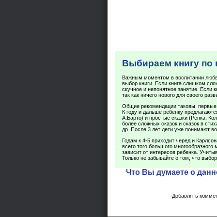
Выбираем книгу по 
Важным моментом в воспитании любви
выбор книги. Если книга слишком сло
скучное и непонятное занятие. Если 
так как ничего нового для своего разв
Общие рекомендации таковы: первые 
К году и дальше ребенку предлагаютс
А.Барто) и простые сказки (Репка, Ко
более сложных сказок и сказок в стих
др. После 3 лет дети уже понимают в
Годам к 4-5 приходит черед и Карлсон
всего того большого многообразного 
зависит от интересов ребенка. Учитыв
Только не забывайте о том, что выбор
Что Вы думаете о данн
Добавлять коммен