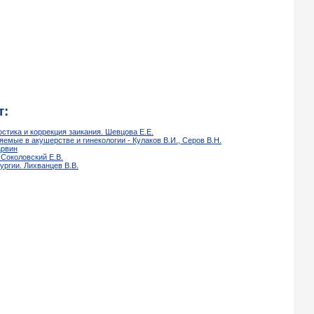
т:
стика и коррекция заикания. Шевцова Е.Е.
емые в акушерстве и гинекологии - Кулаков В.И., Серов В.Н.
арвин
 Соколовский Е.В.
ургии. Лихванцев В.В.