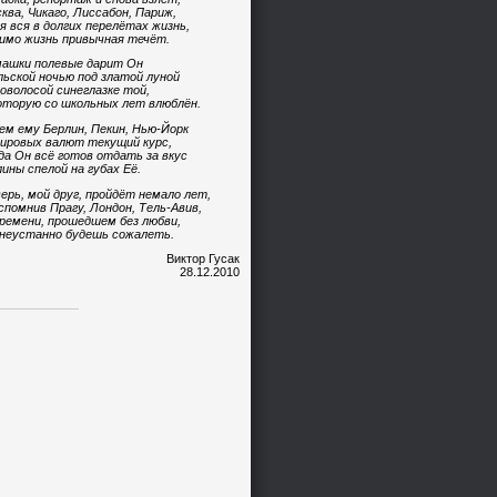
ква, Чикаго, Лиссабон, Париж,
я вся в долгих перелётах жизнь,
имо жизнь привычная течёт.
ашки полевые дарит Он
ьской ночью под златой луной
оволосой синеглазке той,
оторую со школьных лет влюблён.
ем ему Берлин, Пекин, Нью-Йорк
ировых валют текущий курс,
да Он всё готов отдать за вкус
ины спелой на губах Её.
ерь, мой друг, пройдёт немало лет,
спомнив Прагу, Лондон, Тель-Авив,
ремени, прошедшем без любви,
неустанно будешь сожалеть.
Виктор Гусак
28.12.2010