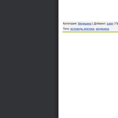
Категория
:
Медицина
|
Добавил
:
sape
| 
Теги
:
исповедь еретика
,
медицина