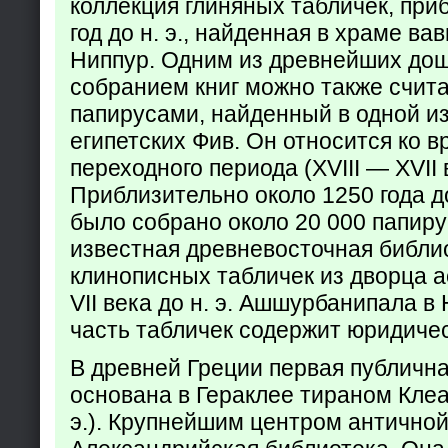
коллекция глиняных табличек, при
год до н. э., найденная в храме ва
Ниппур. Одним из древнейших до
собранием книг можно также счита
папирусами, найденный в одной из
египетских Фив. Он относится ко в
переходного периода (XVIII — XVII вв
Приблизительно около 1250 года до
было собрано около 20 000 папир
известная древневосточная библи
клинописных табличек из дворца а
VII века до н. э. Ашшурбанипала в
часть табличек содержит юридич
В древней Греции первая публичн
основана в Гераклее тираном Клеар
э.). Крупнейшим центром античной