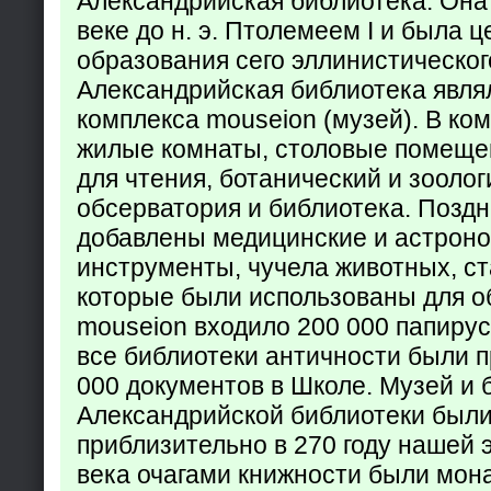
Александрийская библиотека. Она б
веке до н. э. Птолемеем I и была 
образования сего эллинистическог
Александрийская библиотека явля
комплекса mouseion (музей). В ко
жилые комнаты, столовые помеще
для чтения, ботанический и зоолог
обсерватория и библиотека. Поздн
добавлены медицинские и астрон
инструменты, чучела животных, ст
которые были использованы для о
mouseion входило 200 000 папирус
все библиотеки античности были п
000 документов в Школе. Музей и 
Александрийской библиотеки был
приблизительно в 270 году нашей 
века очагами книжности были мон