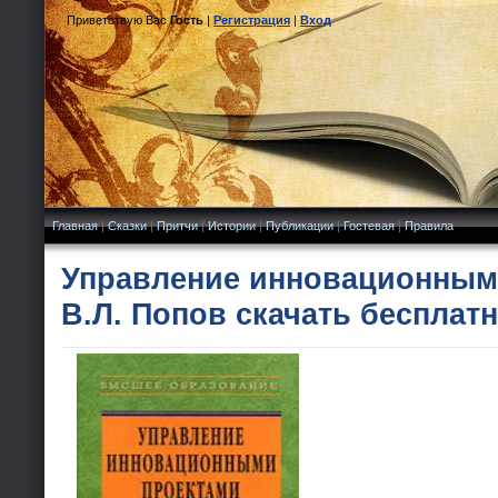
Приветствую Вас
Гость
|
Регистрация
|
Вход
Главная
|
Сказки
|
Притчи
|
Истории
|
Публикации
|
Гостевая
|
Правила
Управление инновационным
В.Л. Попов скачать бесплат