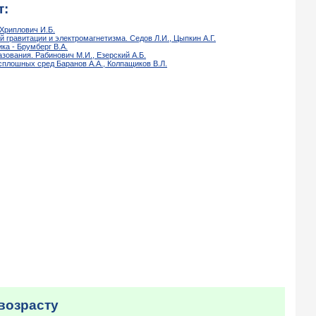
т:
Хриплович И.Б.
 гравитации и электромагнетизма. Седов Л.И., Цыпкин А.Г.
ка - Брумберг В.А.
ования. Рабинович М.И., Езерский А.Б.
плошных сред Баранов А.А., Колпащиков В.Л.
возрасту