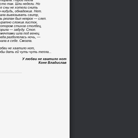
тирала. Пирог пекла
сто так. Шли недели. Но
е сны не хотели снить
-нибудь, обнадежив. Нет.
ала вывязывать свитр,
ь реглан был неярок — слеп.
уратно сложив листок,
котором стихов столбец,
орила — забуду. Стоп.
 мечтами шла под венец.
огда разболелась ночь, —
чала в себе. Смогла.
юбви не хватило нот,
бы дать ей чуть-чуть тепла...
У любви не хватило нот
Коне Владислав