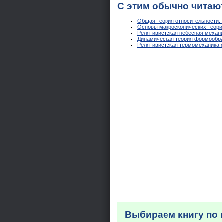
С этим обычно читаю
Общая теория относительности. 
Основы макроскопических теорий
Релятивистская небесная механи
Динамическая теория формообраз
Релятивистская термомеханика с
Выбираем книгу по 