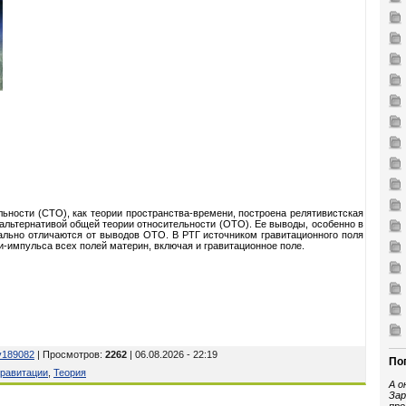
ьности (СТО), как теории пространства-времени, построена релятивистская
 альтернативой общей теории относительности (ОТО). Ее выводы, особенно в
ально отличаются от выводов ОТО. В РТГ источником гравитационного поля
-импульса всех полей материн, включая и гравитационное поле.
v189082
| Просмотров
:
2262
| 06.08.2026 - 22:19
По
гравитации
,
Теория
А о
Зар