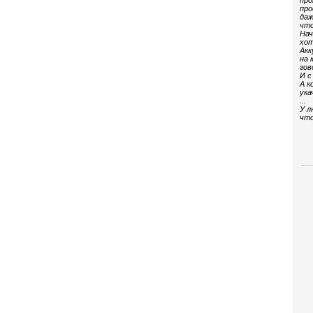
про
про
даж
что
Нач
хот
Акк
на 
гов
И с
А к
ука
...
У л
что