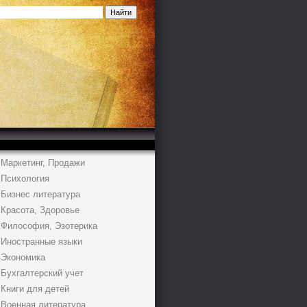
Маркетинг, Продажи
Психология
Бизнес литература
Красота, Здоровье
Философия, Эзотерика
Иностранные языки
Экономика
Бухгалтерский учет
Книги для детей
Военная литература