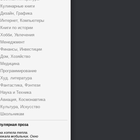
Кулинарные книги
Дизайн, Графика
Интернет, Компьютеры
Книги по истории
Хобби, Увлечения
Менеджмент
Финансы, Инвестиции
Дом, Хозяйство
Медицина
Программирование
Худ. литература
Фантастика, Фэнтези
Наука и Техника
Авиация, Космонавтика
Культура, Искусство
Школьникам
пулярная проза
на хотела тепла.
яжала мобильник. Окно