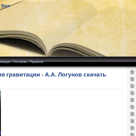
|
Вход
икации
|
Гостевая
|
Правила
я гравитации - А.А. Логунов скачать