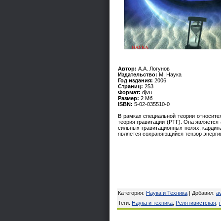
Автор:
А.А. Логунов
Издательство:
М. Наука
Год издания:
2006
Страниц:
253
Формат:
djvu
Размер:
2 Мб
ISBN:
5-02-035510-0
В рамках специальной теории относител
теория гравитации (РТГ). Она является
сильных гравитационных полях, кардин
является сохраняющийся тензор энергии
Категория
:
Наука и Техника
|
Добавил
:
a
Теги
:
Наука и техника
,
Релятивистская
,