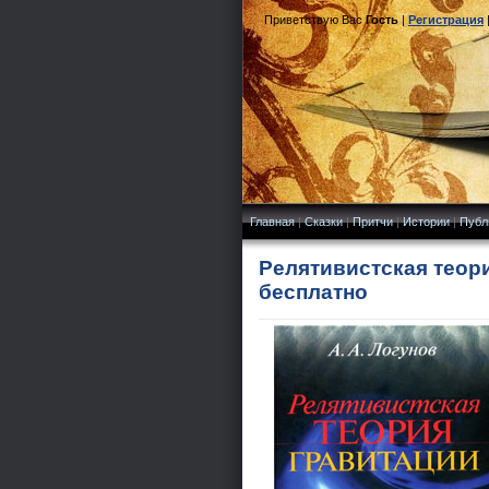
Приветствую Вас
Гость
|
Регистрация
Главная
|
Сказки
|
Притчи
|
Истории
|
Публ
Релятивистская теори
бесплатно