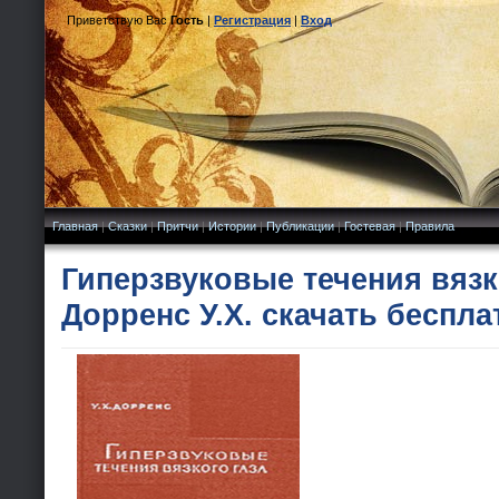
Приветствую Вас
Гость
|
Регистрация
|
Вход
Главная
|
Сказки
|
Притчи
|
Истории
|
Публикации
|
Гостевая
|
Правила
Гиперзвуковые течения вязко
Дорренс У.Х. скачать беспла