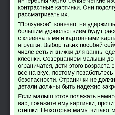
интересны черно-белые четкие из
контрастные картинки. Они подолг
рассматривать их.
"Ползунков", конечно, не удержишь 
большим удовольствием будут рас
с клеенчатыми и картонными карт
игрушки. Выбор таких пособий сейч
числе есть и книжки для ванны сд
клеенки. Созерцанием малыши до 
ограничатся, дети этого возраста 
все на вкус, поэтому позаботьтесь 
безопасности. Странички не долж
детали должны быть надежно закр
Если малыш готов полежать немно
вас, покажите ему картинки, проч
стишки. Некоторые мамы читают 