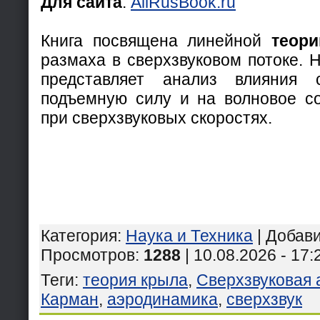
Для сайта
:
AllRusBook.ru
Книга посвящена линейной
теори
размаха в сверхзвуковом потоке. 
представляет анализ влияния 
подъемную силу и на волновое с
при сверхзвуковых скоростях.
Категория
:
Наука и Техника
|
Добав
Просмотров
:
1288
| 10.08.2026 - 17:
Теги
:
теория крыла
,
Сверхзвуковая
Карман
,
аэродинамика
,
сверхзвук