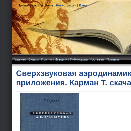
Приветствую Вас
Гость
|
Регистрация
|
Вход
Главная
|
Сказки
|
Притчи
|
Истории
|
Публикации
|
Гостевая
|
Правила
Сверхзвуковая аэродинамик
приложения. Карман Т. скач