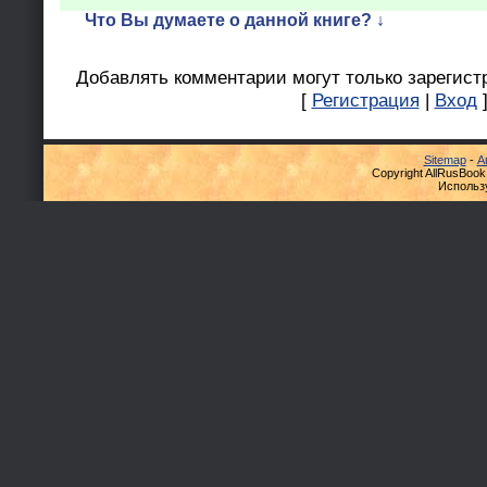
Что Вы думаете о данной книге? ↓
Добавлять комментарии могут только зарегист
[
Регистрация
|
Вход
Sitemap
-
А
Copyright AllRusBook
Использ