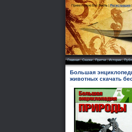
Приветствую Вас
Гость
|
Регистрация
Главная
|
Сказки
|
Притчи
|
Истории
|
Публ
Большая энциклопеди
животных скачать бе