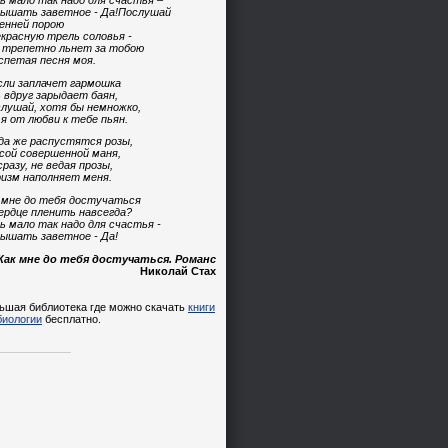
ь мало так надо для счастья –
ышать заветное - Да!Послушай
енней порою
красную трель соловья -
 трепетно льнет за тобою
спетая песня моя.
сли заплачет гармошка
 вдруг зарыдает баян,
лушай, хотя бы немножко,
 я от любви к тебе пьян.
да же распустятся розы,
сой совершенной маня,
сразу, не ведая прозы,
изм наполняет меня.
 мне до тебя достучаться
ердце пленить навсегда?
ь мало так надо для счастья -
ышать заветное - Да!
Как мне до тебя достучаться. Романс
Николай Стах
ьшая библиотека где можно скачать
книги
биологии
бесплатно.