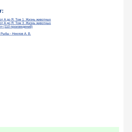
т:
т А до Я. Том 1. Жизнь животных
т А до Я. Том 3. Жизнь животных
» (110 произведений)
 Рыбы - Неелов А. В.