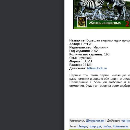
Название:
Большая энциклопедия приро
Автор:
Потт Э.
Издательство:
Мир книги
Год издания:
2002
Количество страниц:
193
Язык:
русский
Формат:
DJVU
Размер:
24 Мб
Для сайта
:
AllRusBook.ru
Первые три тома серии, имеющие об
размножении и ареале обитания того и
Написанные с большой любовью и пр
сомнения, будут интересны всем любит
Категория
:
Школьникам
|
Добавил
:
vamm
Теги
:
Птицы
,
природа
,
рыбы
,
Животные