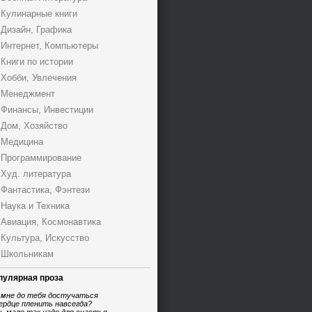
Кулинарные книги
Дизайн, Графика
Интернет, Компьютеры
Книги по истории
Хобби, Увлечения
Менеджмент
Финансы, Инвестиции
Дом, Хозяйство
Медицина
Программирование
Худ. литература
Фантастика, Фэнтези
Наука и Техника
Авиация, Космонавтика
Культура, Искусство
Школьникам
пулярная проза
 мне до тебя достучаться
ердце пленить навсегда?