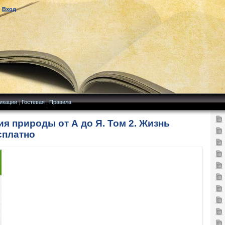
|
Вход
икации
|
Гостевая
|
Правила
я природы от А до Я. Том 2. Жизнь
сплатно