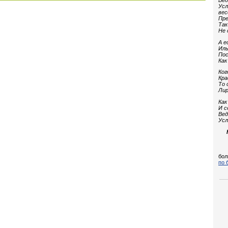
Вед
Усл
вес
Пре
Так
Не 
А е
Иль
Пос
Как
Ког
Кра
То 
Лир
Как
И с
Вед
Усл
бол
по 