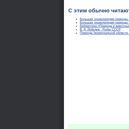
С этим обычно читаю
Большая энциклопедия природы о
Большая энциклопедия природы о
Библиотека «Природа и животные
В. Д. Лебедев - Рыбы СССР
Природа Ленинградской области.