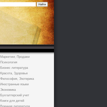
Маркетинг, Продажи
Психология
Бизнес литература
Красота, Здоровье
Философия, Эзотерика
Иностранные языки
Экономика
Бухгалтерский учет
Книги для детей
Военная литература