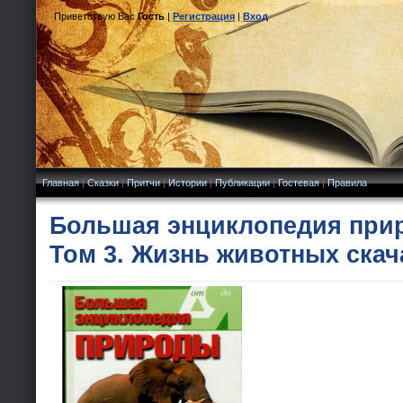
Приветствую Вас
Гость
|
Регистрация
|
Вход
Главная
|
Сказки
|
Притчи
|
Истории
|
Публикации
|
Гостевая
|
Правила
Большая энциклопедия прир
Том 3. Жизнь животных скач