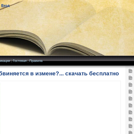
|
Вход
икации
|
Гостевая
|
Правила
виняется в измене?... скачать бесплатно