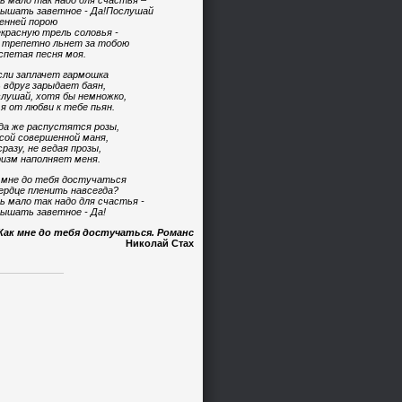
ь мало так надо для счастья –
ышать заветное - Да!Послушай
енней порою
красную трель соловья -
 трепетно льнет за тобою
спетая песня моя.
сли заплачет гармошка
 вдруг зарыдает баян,
лушай, хотя бы немножко,
 я от любви к тебе пьян.
да же распустятся розы,
сой совершенной маня,
сразу, не ведая прозы,
изм наполняет меня.
 мне до тебя достучаться
ердце пленить навсегда?
ь мало так надо для счастья -
ышать заветное - Да!
Как мне до тебя достучаться. Романс
Николай Стах