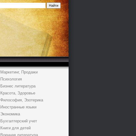
Маркетинг, Продажи
Психология
Бизнес литература
Красота, Здоровье
Философия, Эзотерика
Иностранные языки
Экономика
Бухгалтерский учет
Книги для детей
Военная литература