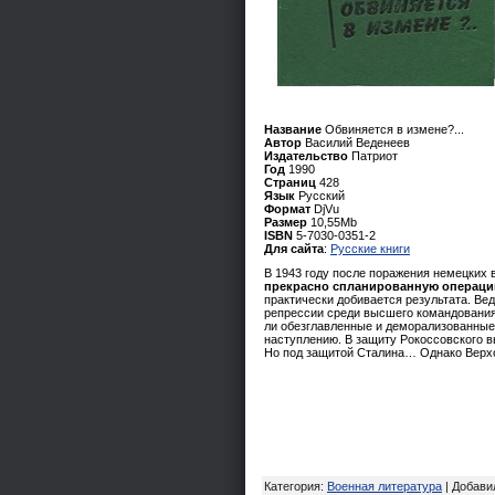
Название
Обвиняется в измене?...
Автор
Василий Веденеев
Издательство
Патриот
Год
1990
Страниц
428
Язык
Русский
Формат
DjVu
Размер
10,55Mb
ISBN
5-7030-0351-2
Для сайта
:
Русские книги
В 1943 году после поражения немецких 
прекрасно спланированную операцию
практически добивается результата. Ве
репрессии среди высшего командования 
ли обезглавленные и деморализованные
наступлению. В защиту Рокоссовского в
Но под защитой Сталина… Однако Верхо
Категория
:
Военная литература
|
Добави