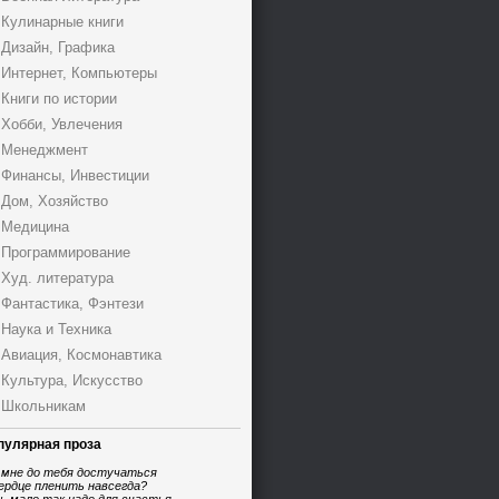
Кулинарные книги
Дизайн, Графика
Интернет, Компьютеры
Книги по истории
Хобби, Увлечения
Менеджмент
Финансы, Инвестиции
Дом, Хозяйство
Медицина
Программирование
Худ. литература
Фантастика, Фэнтези
Наука и Техника
Авиация, Космонавтика
Культура, Искусство
Школьникам
пулярная проза
 мне до тебя достучаться
ердце пленить навсегда?