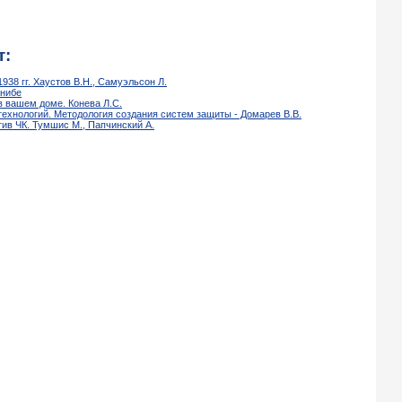
т:
938 гг. Хаустов В.Н., Самуэльсон Л.
Книбе
 вашем доме. Конева Л.С.
хнологий. Методология создания систем защиты - Домарев В.В.
тив ЧК. Тумшис М., Папчинский А.