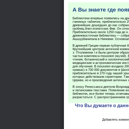
А Вы знаете где по
Библиотеки впервые появились на др
глиняных табличек, приблизительно 25
древнейших дошедших до нас собрани
гробниц близ египетских Фив. Он относ
Приблизительно около 1250 года до н.
древневосточная библиотека — собран
Ашшурбанипала в Ниневии. Основная
В древней Греции первая публичная би
Крупнейшим центром античной книжнос
э. Птолемеем I и была центром образ
частью комплекса mouseion (музей).
чтения, ботанический и зоологически
медицинские и астрономические инст
для обучения. В mouseion входило 20
храмах) и 700 000 документов в Шко
приблизительно в 270 году нашей эры
которых действовали скриптории. Та
Церкви, но и произведения античных 
В эпоху Ренессанса деятели Возрожд
и латинскими текстами. Появление кн
библиотек, все более теперь отлича
разрастаться. С распространением гр
Что Вы думаете о данн
Добавлять коммен