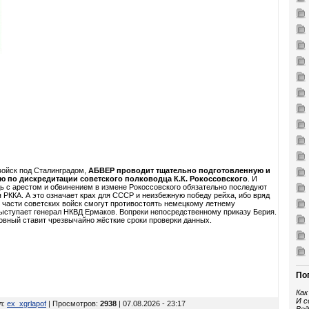
войск под Сталинградом,
АБВЕР проводит тщательно подготовленную и
 по дискредитации советского полководца К.К. Рокоссовского
. И
дь с арестом и обвинением в измене Рокоссовского обязательно последуют
РККА. А это означает крах для СССР и неизбежную победу рейха, ибо вряд
 части советских войск смогут противостоять немецкому летнему
ыступает генерал НКВД Ермаков. Вопреки непосредственному приказу Берия.
вный ставит чрезвычайно жёсткие сроки проверки данных.
По
Как
И с
л
:
ex_xgrlapof
| Просмотров
:
2938
| 07.08.2026 - 23:17