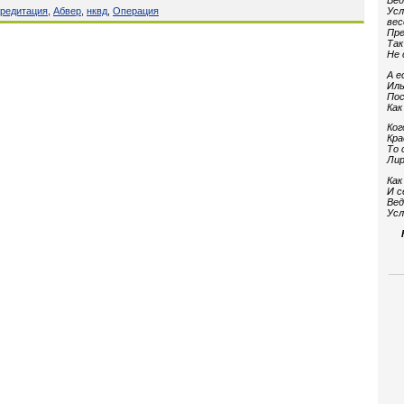
Вед
кредитация
,
Абвер
,
нквд
,
Операция
Усл
вес
Пре
Так
Не 
А е
Иль
Пос
Как
Ког
Кра
То 
Лир
Как
И с
Вед
Усл