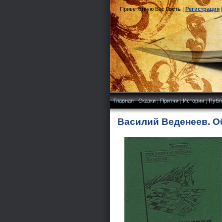
Приветствую Вас
Гость
|
Регистрация
Главная
|
Сказки
|
Притчи
|
Истории
|
Публ
Василий Веденеев. Об