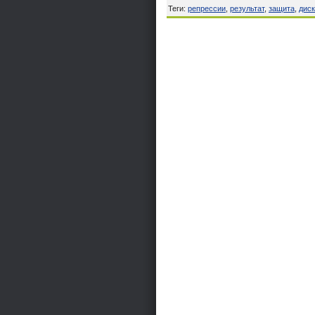
Теги
:
репрессии
,
результат
,
защита
,
дис