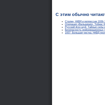
С этим обычно читаю
Сталин, НКВД и репрессии 1936-1
Операция «Валькирия». Тобиас 
Русский фэн-шуй. Тайные силы в
Безопасность информационных те
1937. Большая чистка. НКВД про