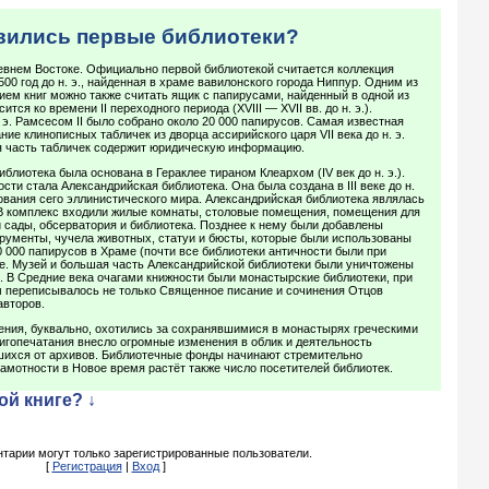
явились первые библиотеки?
евнем Востоке. Официально первой библиотекой считается коллекция
00 год до н. э., найденная в храме вавилонского города Ниппур. Одним из
ем книг можно также считать ящик с папирусами, найденный в одной из
ится ко времени II переходного периода (XVIII — XVII вв. до н. э.).
 э. Рамсесом II было собрано около 20 000 папирусов. Самая известная
ие клинописных табличек из дворца ассирийского царя VII века до н. э.
 часть табличек содержит юридическую информацию.
блиотека была основана в Гераклее тираном Клеархом (IV век до н. э.).
ти стала Александрийская библиотека. Она была создана в III веке до н.
ования сего эллинистического мира. Александрийская библиотека являлась
 В комплекс входили жилые комнаты, столовые помещения, помещения для
й сады, обсерватория и библиотека. Позднее к нему были добавлены
рументы, чучела животных, статуи и бюсты, которые были использованы
0 000 папирусов в Храме (почти все библиотеки античности были при
ле. Музей и большая часть Александрийской библиотеки были уничтожены
. В Средние века очагами книжности были монастырские библиотеки, при
м переписывалось не только Священное писание и сочинения Отцов
авторов.
ения, буквально, охотились за сохранявшимися в монастырях греческими
игопечатания внесло огромные изменения в облик и деятельность
вшихся от архивов. Библиотечные фонды начинают стремительно
амотности в Новое время растёт также число посетителей библиотек.
ой книге? ↓
тарии могут только зарегистрированные пользователи.
[
Регистрация
|
Вход
]