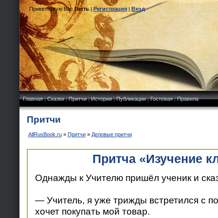
Приветствую Вас
Гость
|
Регистрация
|
Вход
Главная
|
Сказки
|
Притчи
|
Истории
|
Публикации
|
Гостевая
|
Правила
Притчи
AllRusBook.ru
»
Притчи
»
Деловые притчи
Притча «Изучение к
Однажды к Учителю пришёл ученик и ска
— Учитель, я уже трижды встретился с по
хочет покупать мой товар.