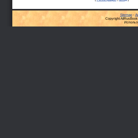
Sitemap
-
А
Copyright AllRusBook
Использ