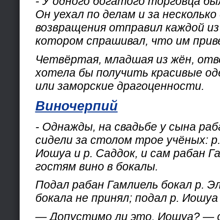
- У одного богатого торговца б
Он уехал по делам и за несколько
возвращения отправил каждой из 
котором спрашивал, что им приве
Четвёртая, младшая из жён, отв
хотела бы получить красивые од
или заморские драгоценности.
Виночерпий
- Однажды, на свадьбе у сына ра
сидели за столом трое учёных: р.
Иошуа и р. Саддок, и сам рабан Г
гостям вино в бокалы.
Подал рабан Гамлиель бокал р. Э
бокала не принял; подал р. Иошу
— Допустимо ли это, Иошуа? — 