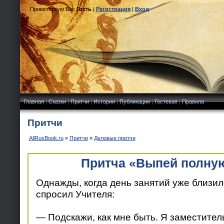
Приветствую Вас
Гость
|
Регистрация
|
Вход
Главная
|
Сказки
|
Притчи
|
Истории
|
Публикации
|
Гостевая
|
Правила
Притчи
AllRusBook.ru
»
Притчи
»
Деловые притчи
Притча «Выпей полну
Однажды, когда день занятий уже близилс
спросил Учителя:
— Подскажи, как мне быть. Я заместите