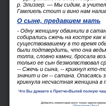
р. Элиэзер. — Мы сидим, а учите
Гамлиель стоит и вино нам нали
О сыне, предавшем мать
- Одну женщину обвинили в сата
собирались сжечь на костре как к
существовавшему в то время об
были подтвердить, что она ведь
толпа, словно камни, бросала воз
только ее сын безмолвствовал с
-- Сжечь и сына, -- крикнул кто-то
значит и он -- сатана. Опасаясь 
крикнула несчастная женщина в 
Что Вы думаете о Притче«Выпей полную чашк
Добавлять комментарии могут только зарегистриров
[
Регистрация
|
Вход
]