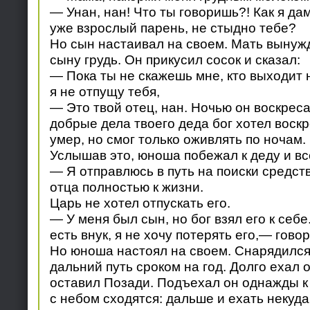
— Унан, нан! Что ты говоришь?! Как я дам
уже взрослый парень, не стыдно тебе?
Но сын настаивал на своем. Мать вынуж
сыну грудь. Он прикусил сосок и сказал:
— Пока ты не скажешь мне, кто выходит н
я не отпущу тебя,
— Это твой отец, нан. Ночью он воскреса
добрые дела твоего деда бог хотел воскре
умер, но смог только оживлять по ночам.
Услышав это, юноша побежал к деду и вс
— Я отправлюсь в путь на поиски средст
отца полностью к жизни.
Царь не хотел отпускать его.
— У меня был сын, но бог взял его к себе.
есть внук, я не хочу потерять его,— говор
Но юноша настоял на своем. Снарядился 
дальний путь сроком на год. Долго ехал 
оставил Позади. Подъехал он однажды к 
с небом сходятся: дальше и ехать некуда