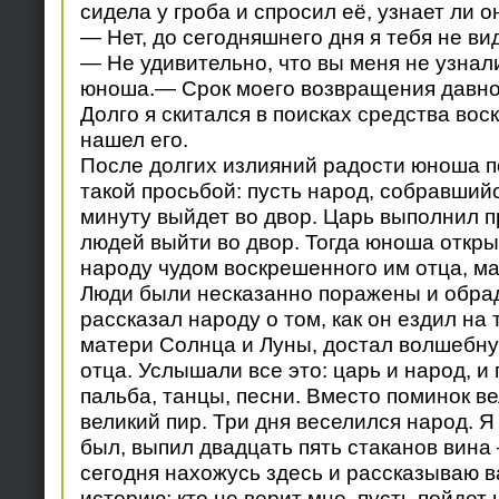
сидела у гроба и спросил её, узнает ли о
— Нет, до сегодняшнего дня я тебя не ви
— Не удивительно, что вы меня не узнал
юноша.— Срок моего возвращения давно 
Долго я скитался в поисках средства вос
нашел его.
После долгих излияний радости юноша п
такой просьбой: пусть народ, собравшийс
минуту выйдет во двор. Царь выполнил 
людей выйти во двор. Тогда юноша откры
народу чудом воскрешенного им отца, ма
Люди были несказанно поражены и обр
рассказал народу о том, как он ездил на т
матери Солнца и Луны, достал волшебну
отца. Услышали все это: царь и народ, и
пальба, танцы, песни. Вместо поминок в
великий пир. Три дня веселился народ. Я
был, выпил двадцать пять стаканов вина
сегодня нахожусь здесь и рассказываю в
историю; кто не верит мне, пусть пойдет 