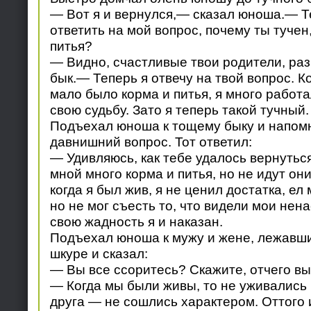
— Вот я и вернулся,— сказал юноша.— Т
ответить на мой вопрос, почему ты тучен,
питья?
— Видно, счастливые твои родители, раз
бык.— Теперь я отвечу на твой вопрос. Ко
мало было корма и питья, я много работа
свою судьбу. Зато я теперь такой тучный.
Подъехал юноша к тощему быку и напом
давнишний вопрос. Тот ответил:
— Удивляюсь, как тебе удалось вернутьс
мной много корма и питья, но не идут они
когда я был жив, я не ценил достатка, ел 
но не мог съесть то, что видели мои нена
свою жадность я и наказан.
Подъехал юноша к мужу и жене, лежавш
шкуре и сказал:
— Вы все ссоритесь? Скажите, отчего вы
— Когда мы были живы, то не уживались 
друга — не сошлись характером. Оттого 