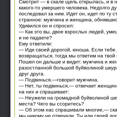
Смотрит — в скале щель открылась, и в 
какого-то умершего человека. Недолго д
последовал за ним. Идет он, идет по ту с
странное: мужчина и женщина, обнявшис
Удивился он и спросил:
— Как это вы, двое взрослых людей, ум
и не падаете?
Ему ответили:
— Иди своей дорогой, юноша. Если тебе
возвращаться, тогда мы ответим на твой 
Пошел он дальше и видит: мужчина и же
разостланной большой буйволиной шкуре
друг друга.
— Подвинься,—говорит мужчина.
— Нет, ты подвинься,— отвечает женщи
на них и спрашивает:
— Неужели на громадной буйволиной шку
места? Чего вы ссоритесь?
— Об этом нас спрашивали многие,— ска
мы никому не отвечали. Ты иди своей до