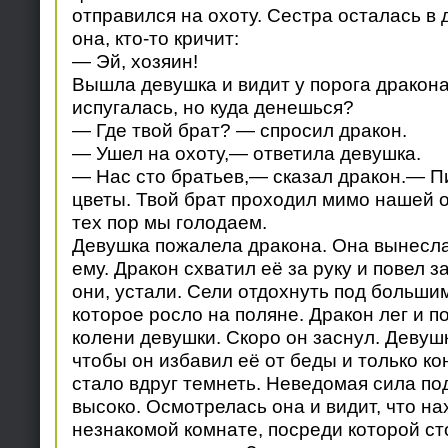
отправился на охоту. Сестра осталась в
она, кто-то кричит:
— Эй, хозяин!
Вышла девушка и видит у порога дракон
испугалась, но куда денешься?
— Где твой брат? — спросил дракон.
— Ушел на охоту,— ответила девушка.
— Нас сто братьев,— сказал дракон.— 
цветы. Твой брат проходил мимо нашей о
тех пор мы голодаем.
Девушка пожалела дракона. Она вынесла
ему. Дракон схватил её за руку и повел з
они, устали. Сели отдохнуть под больши
которое росло на поляне. Дракон лег и п
колени девушки. Скоро он заснул. Девушк
чтобы он избавил её от беды и только ко
стало вдруг темнеть. Неведомая сила по
высоко. Осмотрелась она и видит, что на
незнакомой комнате, посреди которой ст