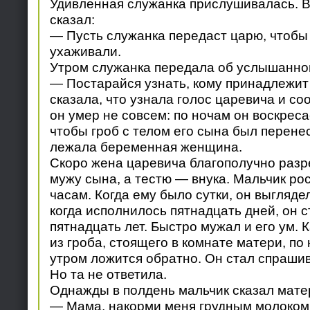
Удивленная служанка прислушивалась. В
сказал:
— Пусть служанка передаст царю, чтобы
ухаживали.
Утром служанка передала об услышанном
— Постарайся узнать, кому принадлежит 
сказала, что узнала голос царевича и со
он умер не совсем: по ночам он воскреса
чтобы гроб с телом его сына был перенес
лежала беременная женщина.
Скоро жена царевича благополучно разр
мужу сына, а тестю — внука. Мальчик рос
часам. Когда ему было сутки, он выглядел
когда исполнилось пятнадцать дней, он с
пятнадцать лет. Быстро мужал и его ум. К
из гроба, стоящего в комнате матери, по 
утром ложится обратно. Он стал спрашива
Но та не ответила.
Однажды в полдень мальчик сказал мате
— Мама, накорми меня грудным молоком