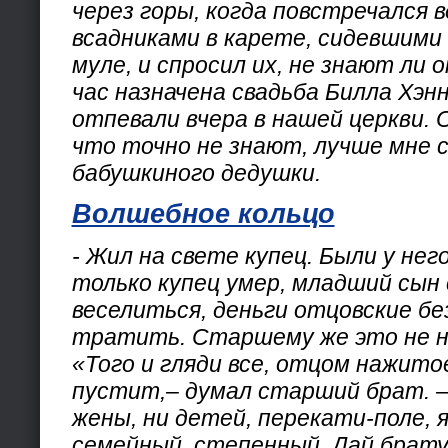
через горы, когда повстречался в
всадниками в карете, сидевшими
муле, и спросил их, не знают ли о
час назначена свадьба Билла Хэн
отпевали вчера в нашей церкви. 
что точно не знают, лучше мне 
бабушкиного дедушки.
Волшебное кольцо
- Жил на свете купец. Были у него
только купец умер, младший сын 
веселиться, деньги отцовские бе
тратить. Старшему же это не н
«Того и гляди все, отцом нажито
пустит,– думал старший брат. –
жены, ни детей, перекати-поле, я
семейный, степенный. Дай брату 