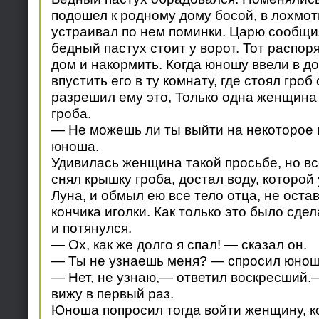
подошел к родному дому босой, в лохмоть
устраивал по нем поминки. Царю сообщил
бедный пастух стоит у ворот. Тот распор
дом и накормить. Когда юношу ввели в до
впустить его в ту комнату, где стоял гроб
разрешил ему это, Только одна женщина 
гроба.
— Не можешь ли ты выйти на некоторое
юноша.
Удивилась женщина такой просьбе, но в
снял крышку гроба, достал воду, которо
Луна, и обмыл ею все тело отца, не оста
кончика иголки. Как только это было сде
и потянулся.
— Ох, как же долго я спал! — сказал он.
— Ты не узнаешь меня? — спросил юнош
— Нет, не узнаю,— ответил воскресший.—
вижу в первый раз.
Юноша попросил тогда войти женщину, ко