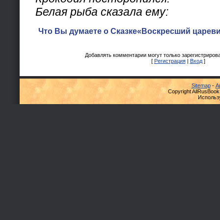
Белая рыба сказала ему:
Что Вы думаете о Сказке«Воскресший цареви
Добавлять комментарии могут только зарегистриров
[
Регистрация
|
Вход
]
Sitemap
-
А
Copyright AllRusBook
Использ