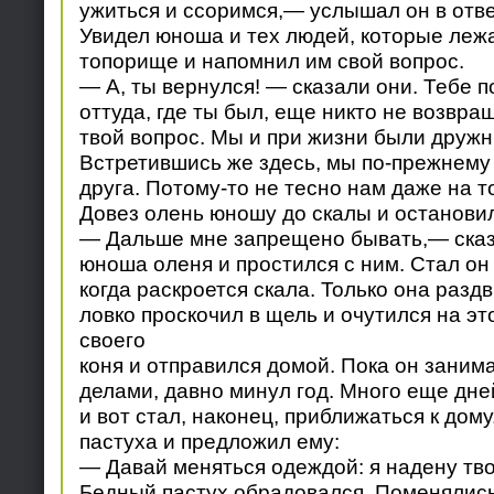
ужиться и ссоримся,— услышал он в отве
Увидел юноша и тех людей, которые лежа
топорище и напомнил им свой вопрос.
— А, ты вернулся! — сказали они. Тебе 
оттуда, где ты был, еще никто не возвра
твой вопрос. Мы и при жизни были дружн
Встретившись же здесь, мы по-прежнему
друга. Потому-то не тесно нам даже на 
Довез олень юношу до скалы и остановил
— Дальше мне запрещено бывать,— сказ
юноша оленя и простился с ним. Стал он
когда раскроется скала. Только она разд
ловко проскочил в щель и очутился на эт
своего
коня и отправился домой. Пока он заним
делами, давно минул год. Много еще дне
и вот стал, наконец, приближаться к дому
пастуха и предложил ему:
— Давай меняться одеждой: я надену тво
Бедный пастух обрадовался. Поменялис