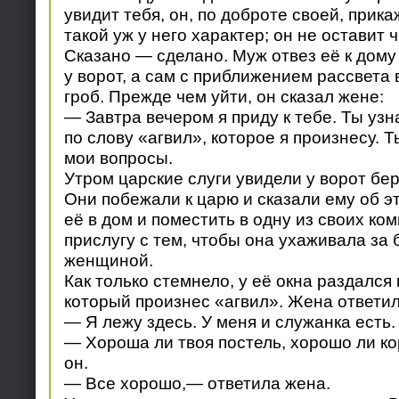
увидит тебя, он, по доброте своей, прика
такой уж у него характер; он не оставит 
Сказано — сделано. Муж отвез её к дому 
у ворот, а сам с приближением рассвета 
гроб. Прежде чем уйти, он сказал жене:
— Завтра вечером я приду к тебе. Ты уз
по слову «агвил», которое я произнесу. 
мои вопросы.
Утром царские слуги увидели у ворот б
Они побежали к царю и сказали ему об э
её в дом и поместить в одну из своих комн
прислугу с тем, чтобы она ухаживала за
женщиной.
Как только стемнело, у её окна раздался 
который произнес «агвил». Жена ответил
— Я лежу здесь. У меня и служанка есть.
— Хороша ли твоя постель, хорошо ли к
он.
— Все хорошо,— ответила жена.