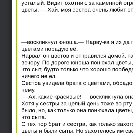
усталый. Видит охотник, за каменной ог
цветы. — Хай, моя сестра очень любит эт
—воскликнул юноша.— Нарву-ка я их да п
цветами порадую её.
Нарвал он цветов и отправился домой, та
вечеру. По дороге юноша понюхал цветы, 
что сыт, будто только что хорошо пообед
ничего не ел.
Сестра увидела брата с цветами, обрадо
нему.
— Ах, какие красивые! — воскликнула он
Хотя у сестры за целый день тоже во рту
было, но, как только она понюхала цветы
что сыта.
С тех пор брат и сестра, как только захо
цветы и были сыты. Но захотелось им св