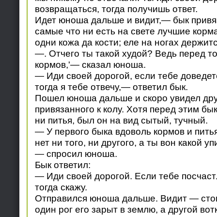
возвращаться, тогда получишь ответ.
Идет юноша дальше и видит,— бык привя
самые что ни есть на свете лучшие корм
одни кожа да кости; еле на ногах держитс
—. Отчего ты такой худой? Ведь перед т
кормов,'— сказал юноша.
— Иди своей дорогой, если тебе доведет
тогда я тебе отвечу,— ответил бык.
Пошел юноша дальше и скоро увидел дру
привязанного к колу. Хотя перед этим бы
ни питья, был он на вид сытый, тучный.
— У первого быка вдоволь кормов и питья,
нет ни того, ни другого, а ты вон какой у
— спросил юноша.
Бык ответил:
— Иди своей дорогой. Если тебе посчаст
тогда скажу.
Отправился юноша дальше. Видит — сто
один рог его зарыт в землю, а другой вот