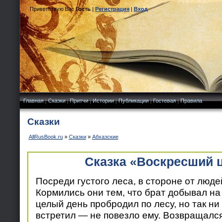
Приветствую Вас
Гость
|
Регистрация
|
Вход
Главная
|
Сказки
|
Притчи
|
Истории
|
Публикации
|
Гостевая
|
Правила
Сказки
AllRusBook.ru
»
Сказки
»
Абхазские
Сказка «Воскресший 
Посреди густого леса, в стороне от люде
Кормились они тем, что брат добывал на
целый день пробродил по лесу, но так ни
встретил — не повезло ему. Возвращалс