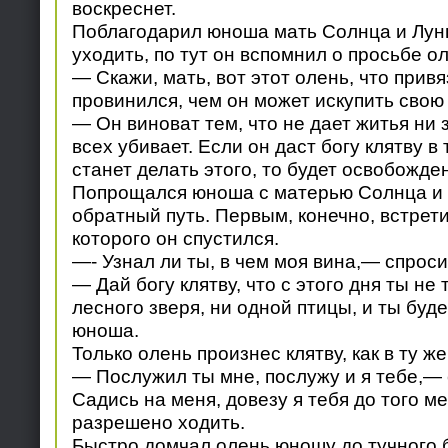
воскреснет.
Поблагодарил юноша мать Солнца и Лун
уходить, по тут он вспомнил о просьбе ол
— Скажи, мать, вот этот олень, что привя
провинился, чем он может искупить свою
— Он виноват тем, что не дает житья ни 
всех убивает. Если он даст богу клятву в
станет делать этого, то будет освобожден
Попрощался юноша с матерью Солнца и 
обратный путь. Первым, конечно, встрети
которого он спустился.
—- Узнал ли ты, в чем моя вина,— спроси
— Дай богу клятву, что с этого дня ты не
лесного зверя, ни одной птицы, и ты бу
юноша.
Только олень произнес клятву, как в ту ж
— Послужил ты мне, послужу и я тебе,—
Садись на меня, довезу я тебя до того ме
разрешено ходить.
Быстро домчал олень юношу до тучного 