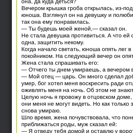
она, да куда деться?
Вечером крышка гроба открылась, из-по
юноша. Взглянул он на девушку и полюби
так она ему понравилась.
— Ты будешь моей женой,— сказал он.
Не стала девушка противиться. А что ей 
одна, защитить некому.
Когда начало светать, юноша опять лег в 
покойником. На следующий вечер он опят
Жена стала спрашивать его:
— Отчего ты днем умираешь, а вечером
— Мой отец — царь. Он много сделал доб
умер, бог хотел меня воскресить ради от
оживлять меня на ночь. Об этом не знаю
Целую ночь я провожу в отцовском доме,
они меня не могут видеть. Но как только 
снова умираю.
Шло время, жена почувствовала, что пон
приближаться роды, муж сказал ей:
— Я отведу тебя домой и оставлю у ворот