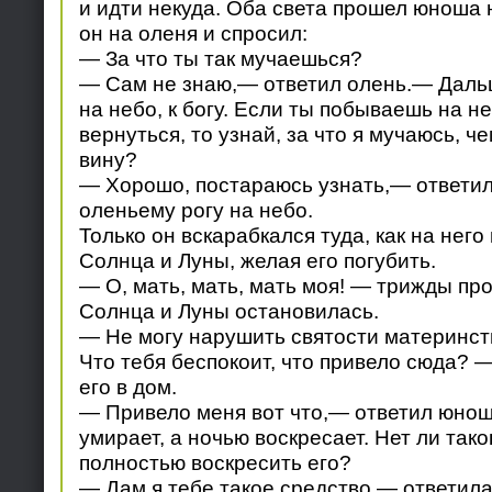
и идти некуда. Оба света прошел юноша 
он на оленя и спросил:
— За что ты так мучаешься?
— Сам не знаю,— ответил олень.— Дальше
на небо, к богу. Если ты побываешь на н
вернуться, то узнай, за что я мучаюсь, ч
вину?
— Хорошо, постараюсь узнать,— ответил
оленьему рогу на небо.
Только он вскарабкался туда, как на него
Солнца и Луны, желая его погубить.
— О, мать, мать, мать моя! — трижды пр
Солнца и Луны остановилась.
— Не могу нарушить святости материнст
Что тебя беспокоит, что привело сюда? —
его в дом.
— Привело меня вот что,— ответил юнош
умирает, а ночью воскресает. Нет ли тако
полностью воскресить его?
— Дам я тебе такое средство,— ответила