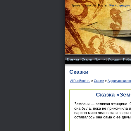
Приветствую Вас
Гость
|
Регистрация
Главная
|
Сказки
|
Притчи
|
Истории
|
Публ
Сказки
AllRusBook.ru
»
Сказки
»
Африканские с
Сказка «Зем
Зембени — великая женщина. Он
она была, пока не прикончила и
варила мясо человека и зверя 
оставалось она сама с ее двум