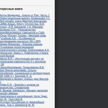
тересные книги
Антон Медведев - Ключи от Рая. Часть 1
Инвестиционный анализ. Колмыкова Т.С.
Веб-дизайн: книга Дмитрия Кирсанова
ЦМКБ Алмаз. Флоту Отечества. В.И.
тных, И.Я. Баскаков, Г.А. Мангаев.
Белянин П.Н. - Производство
рокофюзеляжных самолетов в США
Юхан (Йохан) Теорин - Мертвая зыбь
Гусейнов А.Б. - Особенности
оектирования крылатых ЛА с ВРД
Мария Воронова - Клиника измены
Основания проектирования
томатического оружия. Благонравов А.А.
Чингисхан. Книга 1. Повелитель страха.
ргей Волков
Магон В.Я. - Инструкция летчику по
сплоатации самолета Ил-2 с мотором
-38
Ценообразование. Герасименко В.В.
Sub Specie aeternitatis. Опыты
лософские, социальные и литературные
00-1906 гг.). Бердяев Н. А.
Введение в физику черных дыр Фролов
.
Юдин Е.Я. - Борьба с шумом на
оизводстве. Справочник
А. Волков. Карфаген. «Белая» империя
ерной» Африки
Капитализм и шизофрения: Анти-Эдип.
ез Ж., Гваттари Ф.
История Российская от древнейших
емен. Том 2. Щербатов М. М.