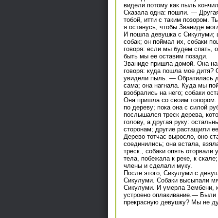
видели потому как пыль кончил
Сказала одна: пошли. — Другая 
тобой, итти с таким позором. 
я останусь, чтобы Званиде мог
И пошла девушка с Сикулуми; 
собак; он поймал их, собаки п
говоря: если мы будем спать, о
быть мы ее оставим позади.
Званиде пришла домой. Она на
говоря: куда пошла мое дитя?
увидели пыль. — Обратилась де
сама; она нагнала. Куда мы по
взобрались на него; собаки о
Она пришла со своим топором. 
по дереву; пока она с силой ру
послышался треск дерева, кото
голову, а другая руку: остальн
сторонам; другие растащили ее
Дерево тотчас выросло, оно ст
соединились; она встала, взял
треск., собаки опять оторвали 
тела, побежала к реке, к скал
члены и сделали муку.
После этого, Сикулуми с девуш
Сикулуми. Собаки высыпали мя
Сикулуми. И умерла Зембени, 
устроено оплакивание.— Были з
прекрасную девушку? Мы не ду