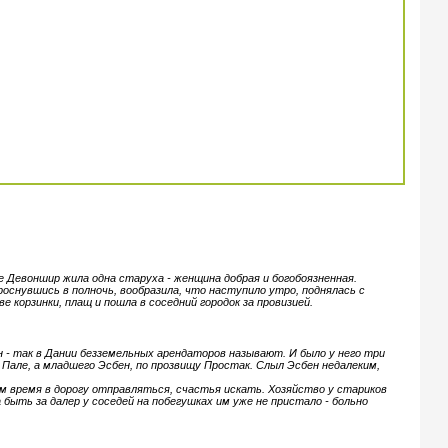
е Девоншир жила одна старуха - женщина добрая и богобоязненная.
проснувшись в полночь, вообразила, что наступило утро, поднялась с
е корзинки, плащ и пошла в соседний городок за провизией.
н - так в Дании безземельных арендаторов называют. И было у него три
 Пале, а младшего Эсбен, по прозвищу Простак. Слыл Эсбен недалеким,
им время в дорогу отправляться, счастья искать. Хозяйство у стариков
а быть за далер у соседей на побегушках им уже не пристало - больно