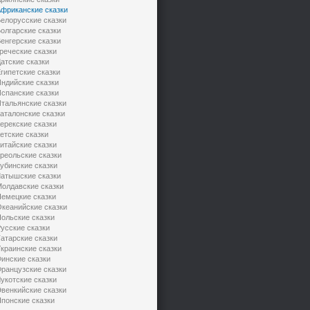
фриканские сказки
елорусские сказки
олгарские сказки
енгерские сказки
реческие сказки
атские сказки
гипетские сказки
ндийские сказки
спанские сказки
тальянские сказки
аталонские сказки
ерекские сказки
етские сказки
итайские сказки
реольские сказки
убинские сказки
атышские сказки
олдавские сказки
емецкие сказки
кеанийские сказки
ольские сказки
усские сказки
атарские сказки
краинские сказки
инские сказки
ранцузские сказки
укотские сказки
венкийские сказки
понские сказки