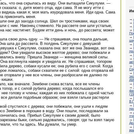
ась, что она скрылась из виду. Они вытащили Сикулуми. —
сказала: о, дитя моего отца, иди сама. Я не могу итти с
Ин
Ты видишь какая я; моя мать изуродовала меня. Иди одна. Сама
ла прикончить меня.
→
шли они до захода солнца. Шел он тростниками, ища своих
→
ошли с ним. Наконец стемнело. На рассвете они шли усталые,
→
→
на нас настигнет. Будем итти день и ночь, до рассвета; может
Пор
→
шла свою дочь одну. — Не спрашивая, она пошла дальше,
ши
 Она шла до рассвета. В полдень Сикулуми с девушкой
→
→
вушка к Сикулуми, сказала она: вот же она Званиде, вот она
пр
йдем? Они увидели высокое желтое дерево; они побежали и
→
ставались внизу. Пришла Званиде — женщина великой силы.
→
Она взглянула наверх и увидела их. Не спрашивая, топором
ав
→
била дерево, собаки кусали ее; она рубила его с силой. Когда
Се
рое ломалось, собаки схватили ее с силой: одна оторвала ей
→
ые оторвали у нее все члены, они разбросали ее далеко по
эк
 кишки.
АМ
→
ало, как вначале. Зембени снова встала, все ее члены
→
а топор, и с силой рубила дерево; когда послышался его
фи
у нее голову и члены; каждая из них побежала с одной частью
(19
е; все делали подобным образом; они взяли гальки растерли
→
В.П
→
кой спустился с дерева; они побежали, они ушли к людям
пр
со Зембени в порошке в воду. Они пошли, последовали за
→
кончилась она. Прибыл Сикулуми к своим домой; было
«ч
→
арезаны быки, сильно радовались, говоря: где ты взял такую
Дел
мали, что ты здесь. Мы думали, ты умер.
→
вр