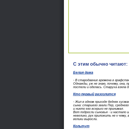
С этим обычно читают:
Белая дама
- В стародавние времена в графств
Однажды, уж не знаю, почему, она, 
постели и оделась. Старуха взяла дв
Кто первый разозлится
- Жил в одном приходе бедняк хусма
сына: старшего звали Пер, среднего
и никто его всерьез не принимал.
Вот подросли сыновья - и настало 
невелико, рук приложить не к чему, 
велики выросли.
Кольтут