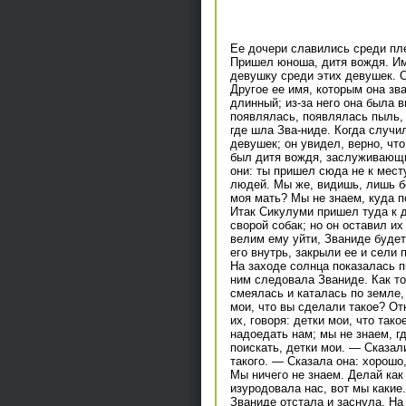
Ее дочери славились среди пл
Пришел юноша, дитя вождя. Им
девушку среди этих девушек. О
Другое ее имя, которым она зв
длинный; из-за него она была 
появлялась, появлялась пыль,
где шла Зва-ниде. Когда случи
девушек; он увидел, верно, что
был дитя вождя, заслуживающий
они: ты пришел сюда не к месту
людей. Мы же, видишь, лишь б
моя мать? Мы не знаем, куда п
Итак Сикулуми пришел туда к 
сворой собак; но он оставил и
велим ему уйти, Званиде будет
его внутрь, закрыли ее и сели 
На заходе солнца показалась п
ним следовала Званиде. Как то
смеялась и каталась по земле, 
мои, что вы сделали такое? От
их, говоря: детки мои, что та
надоедать нам; мы не знаем, г
поискать, детки мои. — Сказали
такого. — Сказала она: хорошо
Мы ничего не знаем. Делай как 
изуродовала нас, вот мы какие
Званиде отстала и заснула. На