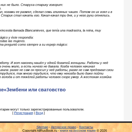
 них не было. Старуха старику говорит:
.
л, ногами ее размял, сделал семь глиняных чашек. Потом он их взял и в
тарик стал качать его. Качал-качал три дня, и у него руки отнялись.
princesita llamada Blancanieves, que tenía una madrastra, la reina, muy
ágico y éste respondía:
todas las mujeres.
eina preguntó como siempre a su espejo mágico:
работу. И вот наконец нашёл у одной богатой женщины. Работы у неё
 очень мало, а есть ничего не давала. Когда человек начинал
ала: разве не сам он просил у неё работы, разве не сам предлагал свои
 трудился, так много трудился, что ему некогда было даже пойти
 голода и от тяжёлой работы человек скоро умер. А жестокая хозяйка
ке«Зембени или сватовство
тарии могут только зарегистрированные пользователи.
[
Регистрация
|
Вход
]
Sitemap
-
Авторское право
-
Контакты
Copyright AllRusBook.ru -
книги на русском языке
© 2026