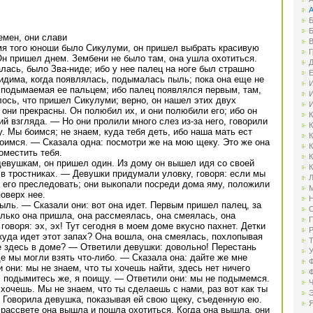
А
Б
Б
емен, они слави
В
я того юноши было Сикулуми, он пришел выбрать красивую
Г
н пришел днем. Зембени не было там, она ушла охотиться.
Д
алась, было Зва-ниде; ибо у нее палец на ноге был страшно
Е
видима, когда появлялась, подымалась пыль; пока она еще не
И
 подымаемая ее пальцем; ибо палец появлялся первым, там,
И
лось, что пришел Сикулуми; верно, он нашел этих двух
И
 они прекрасны. Он полюбил их, и они полюбили его; ибо он
К
 взгляда. — Но они пролили много слез из-за него, говорили
К
. Мы боимся; не знаем, куда тебя деть, ибо наша мать ест
К
оимся. — Сказала одна: посмотри же на мою щеку. Это же она
К
оместить тебя.
К
девушкам, он пришел один. Из дому он вышел идя со своей
К
х в тростниках. — Девушки придумали уловку, говоря: если мы
Л
 его преследовать; они выкопали посреди дома яму, положили
М
поверх нее.
Н
ыль. — Сказали они: вот она идет. Первым пришел палец, за
О
лько она пришла, она рассмеялась, она смеялась, она
П
говоря: эх, эх! Тут сегодня в моем доме вкусно пахнет. Детки
Р
куда идет этот запах? Она вошла, она смеялась, похлопывая
Т
кое здесь в доме? — Ответили девушки: довольно! Перестань
У
де мы могли взять что-либо. — Сказала она: дайте же мне
Ф
 они: мы не знаем, что ты хочешь найти, здесь нет ничего
Ф
, подымитесь же, я поищу. — Ответили они: мы не подымемся.
Ч
хочешь. Мы не знаем, что ты сделаешь с нами, раз вот как ты
Э
. Говорила девушка, показывая ей свою щеку, съеденную ею.
Я
 рассвете она вышла и пошла охотиться. Когда она вышла, они