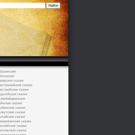
базинские
бхазские
варские сказки
встралийские сказки
встрийские сказки
дыгейские сказки
зербайджанские
йнские сказки
лбанские сказки
леутские сказки
лтайские сказки
мериканские сказки
нглийские сказки
нгольские сказки
рмянские сказки