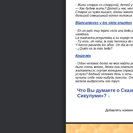
- Жили старик со старухой, детей у
— Как будем жить? Детей у нас нет
Старик из чума вышел, глины накопа
большой семиушный котел положил. С
Blancanieves y los siete enanitos
- En un país muy lejano vivía una bella 
vanidosa.
La madrastra preguntaba a su espejo m
- Tú eres, oh reina, la más hermosa de 
Y fueron pasando los años. Un día la r
- ¿Quién es la más bella?
Кошелёк
- Один человек долго не мог найти 
было очень много, денег она платила
жаловаться, скупая женщина спрашив
услуги? Бедный человек день и ночь
купить себе чего-нибудь поесть. От
велела выбросить его труп.
Что Вы думаете о Сказ
Сикулуми»? ↓
Добавлять коммен