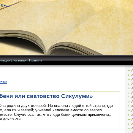
|
Вход
икации
|
Гостевая
|
Правила
А
А
А
казки
А
А
А
бени или сватовство Сикулуми»
А
А
а родила двух дочерей. Но она ела людей в той стране, где
А
х, ела их и зверей; убивала! человека вместе со зверем;
А
вместе. Случилось так, что люди были целиком прикончены,,
А
я дочерьми.
А
А
А
А