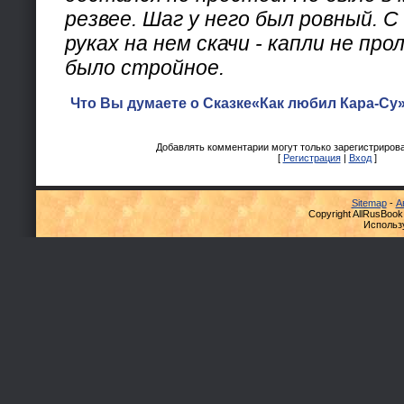
резвее. Шаг у него был ровный. С
руках на нем скачи - капли не про
было стройное.
Что Вы думаете о Сказке«Как любил Кара-Су»
Добавлять комментарии могут только зарегистриров
[
Регистрация
|
Вход
]
Sitemap
-
А
Copyright AllRusBook
Использ