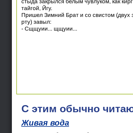
стыда закрылся белым чувлуком, как кирги
тайгой, Йгу.
Пришел Зимний Брат и со свистом (двух з
рту) завыл:
- Сщщуии... щщуии...
С этим обычно читаю
Живая вода