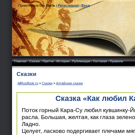
Приветствую Вас
Гость
|
Регистрация
|
Вход
Главная
|
Сказки
|
Притчи
|
Истории
|
Публикации
|
Гостевая
|
Правила
Сказки
AllRusBook.ru
»
Сказки
»
Алтайские сказки
Сказка «Как любил К
Поток горный Кара-Су любил кувшинку-Йгу
расла. Большая, желтая, как глаза зелен
Ладно.
Целует, ласково подергивает плечами мяг