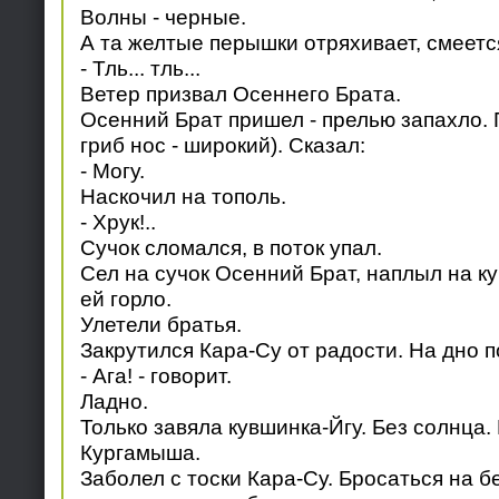
Волны - черные.
А та желтые перышки отряхивает, смеетс
- Тль... тль...
Ветер призвал Осеннего Брата.
Осенний Брат пришел - прелью запахло. 
гриб нос - широкий). Сказал:
- Могу.
Наскочил на тополь.
- Хрук!..
Сучок сломался, в поток упал.
Сел на сучок Осенний Брат, наплыл на к
ей горло.
Улетели братья.
Закрутился Кара-Су от радости. На дно п
- Ага! - говорит.
Ладно.
Только завяла кувшинка-Йгу. Без солнца. 
Кургамыша.
Заболел с тоски Кара-Су. Бросаться на бе