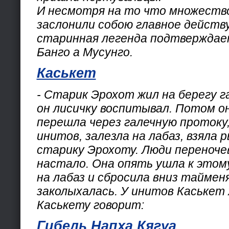
И несмотря на то что множеств
заслонили собою главное действ
старинная легенда подтвержда
Банго а Мусунго.
Каськет
- Старик Эрохот жил на берегу г
он лисичку воспитывал. Потом он
перешла через галечную протоку
инитов, залезла на лабаз, взяла 
старику Эрохоту. Люди переноче
настало. Она опять ушла к этому
на лабаз и сбросила вниз таймен
заколыхалась. У инитов Каськет
Каськету говорит:
Гибель Напха Кягуа