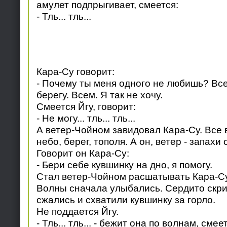
амулет подпрыгивает, смеется:
- Тль... тль...
Кара-Су говорит:
- Почему ты меня одного не любишь? Вс
берегу. Всем. Я так не хочу.
Смеется Йгу, говорит:
- Не могу... тль... тль...
А ветер-Чойном завидовал Кара-Су. Все в
небо, берег, тополя. А он, ветер - запахи 
Говорит он Кара-Су:
- Бери себе кувшинку на дно, я помогу.
Стал ветер-Чойном расшатывать Кара-Су
Волны сначала улыбались. Сердито скри
сжались и схватили кувшинку за горло.
Не поддается Йгу.
- Тль... тль... - бежит она по волнам, смее