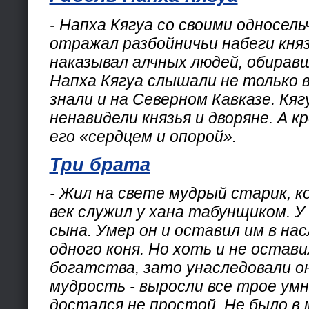
- Напха Кягуа со своими односель
отражал разбойничьи набеги княз
наказывал алчных людей, обирав
Напха Кягуа слышали не только в
знали и на Северном Кавказе. Кяг
ненавидели князья и дворяне. А 
его «сердцем и опорой».
Три брата
- Жил на свете мудрый старик, к
век служил у хана табунщиком. У
сына. Умер он и оставил им в нас
одного коня. Но хоть и не остав
богатства, зато унаследовали о
мудрость - выросли все трое умн
достался не простой. Не было в 