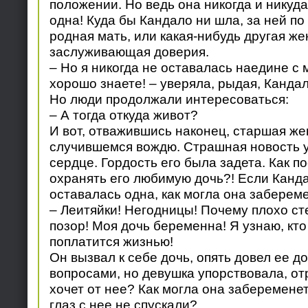
положении. Но ведь она никогда и никуд
одна! Куда бы Кандало ни шла, за ней по
родная мать, или какая-нибудь другая же
заслуживающая доверия.
– Но я никогда не оставалась наедине с 
хорошо знаете! – уверяла, рыдая, Кандал
Но люди продолжали интересоваться:
– А тогда откуда живот?
И вот, отважившись наконец, старшая ж
случившемся вождю. Страшная новость у
сердце. Гордость его была задета. Как п
охранять его любимую дочь?! Если Канда
оставалась одна, как могла она заберем
– Леитяйки! Негодницы! Почему плохо ст
позор! Моя дочь беременна! Я узнаю, кто
поплатится жизнью!
Он вызвал к себе дочь, опять довел ее д
вопросами, но девушка упорствовала, отр
хочет от нее? Как могла она забеременет
глаз с нее не спускали?