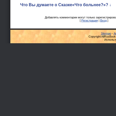
Что Вы думаете о Сказке«Что больнее?»? ↓
Добавлять комментарии могут только зарегистриров
[
Регистрация
|
Вход
]
Sitemap
-
А
Copyright AllRusBook
Использ