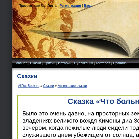
Приветствую Вас
Гость
|
Регистрация
|
Вход
Главная
|
Сказки
|
Притчи
|
Истории
|
Публикации
|
Гостевая
|
Правила
Сказки
AllRusBook.ru
»
Сказки
»
Ангольские сказки
Сказка «Что боль
Было это очень давно, на просторных зе
владениях великого вождя Кимоны диа З
вечером, когда пожилые люди сидели под
служившего днем убежищем от солнца, а