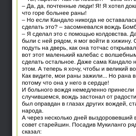
– Да, да, почтенные люди! Я! Я хотел до
что горе больнее раны!
– Но если Кандало никогда не оставалась
сделать это? – засомневался вождь Бомб
– Я сделал это с помощью колдовства. Да
были с ней рядом, я мог войти в хижину.
подуть на дверь, как она тотчас открыва
вот этот маленький калебас с волшебны
сделать остальное. Даже сама Кандало н
этом. А теперь я хочу, чтобы и великий в
Как видите, мои раны зажили... Но рана 
потому что она у него в сердце!
И больного вождя немедленно принесли н
случившемся, вождь застонал от радости
был оправдан в глазах других вождей, с
народа.
А через несколько дней выздоровевший 
совет старейшин. Посадив Мукиланго ряд
сказал: