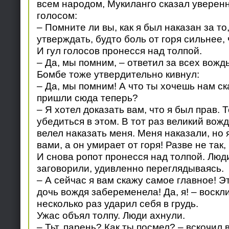
всем народом, Мукиланго сказал уверен
голосом:
– Помните ли вы, как я был наказан за то
утверждать, будто боль от горя сильнее,
И гул голосов пронесся над толпой.
– Да, мы помним, – ответил за всех вож
Бомбе тоже утвердительно кивнул:
– Да, мы помним! А что ты хочешь нам с
пришли сюда теперь?
– Я хотел доказать вам, что я был прав.
убедиться в этом. В тот раз великий вож
велел наказать меня. Меня наказали, но 
вами, а он умирает от горя! Разве не так
И снова ропот пронесся над толпой. Люд
заговорили, удивленно переглядываясь.
– А сейчас я вам скажу самое главное! Эт
дочь вождя забеременела! Да, я! – воскл
несколько раз ударил себя в грудь.
Ужас объял толпу. Люди ахнули.
– Тьт, парень? Как ты посмел? – вскочил