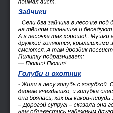
поймал аист.
Зайчики
- Сели два зайчика в лесочке под
на тёплом солнышке и беседуют
А в лесочке так хорошо!.. Мушки г
дружкой гоняются, крылышками з
смеются. А там дроздик посвист
Пилипку подразнивает:
— Пюлип! Пюлип!
Голуби и охотник
- Жили в лесу голубь с голубкой. 
дереве гнездышко, и голубка снес
она боялась, как бы какой-нибудь 
– Дорогой супруг! – сказала она г
нам обзавестись надежным друго