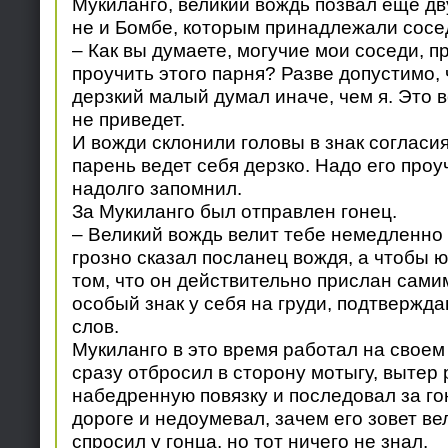
Мукиланго, великий вождь позвал еще дв
не и Бомбе, которым принадлежали сосе
– Как вы думаете, могучие мои соседи, пр
проучить этого парня? Разве допустимо, 
дерзкий малый думал иначе, чем я. Это 
не приведет.
И вожди склонили головы в знак согласия
парень ведет себя дерзко. Надо его проуч
надолго запомнил.
За Мукиланго был отправлен гонец.
– Великий вождь велит тебе немедленно я
грозно сказал посланец вождя, а чтобы 
том, что он действительно прислан сами
особый знак у себя на груди, подтвержд
слов.
Мукиланго в это время работал на своем 
сразу отбросил в сторону мотыгу, вытер 
набедренную повязку и последовал за го
дороге и недоумевал, зачем его зовет ве
спросил у гонца, но тот ничего не знал.