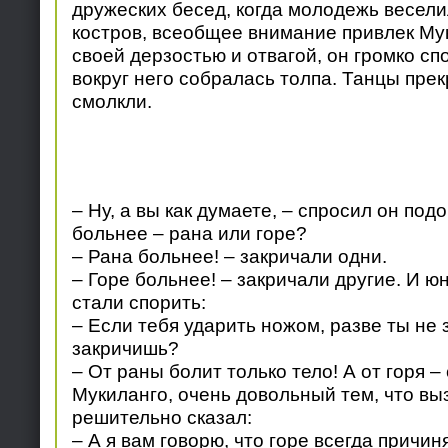
дружеских бесед, когда молодежь весели
костров, всеобщее внимание привлек Му
своей дерзостью и отвагой, он громко спо
вокруг него собралась толпа. Танцы пре
смолкли.
– Ну, а вы как думаете, – спросил он под
больнее – рана или горе?
– Рана больнее! – закричали одни.
– Горе больнее! – закричали другие. И ю
стали спорить:
– Если тебя ударить ножом, разве ты не 
закричишь?
– От раны болит только тело! А от горя –
Мукиланго, очень довольный тем, что выз
решительно сказал:
– А я вам говорю, что горе всегда причи