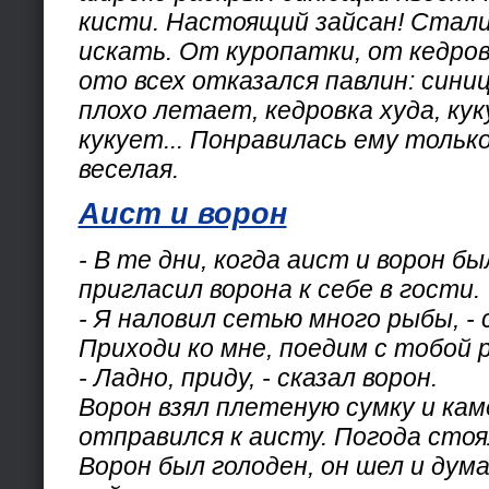
кисти. Настоящий зайсан! Стал
искать. От куропатки, от кедров
ото всех отказался павлин: сини
плохо летает, кедровка худа, ку
кукует... Понравилась ему только
веселая.
Аист и ворон
- В те дни, когда аист и ворон б
пригласил ворона к себе в гости.
- Я наловил сетью много рыбы, - с
Приходи ко мне, поедим с тобой 
- Ладно, приду, - сказал ворон.
Ворон взял плетеную сумку и ка
отправился к аисту. Погода стоя
Ворон был голоден, он шел и дум