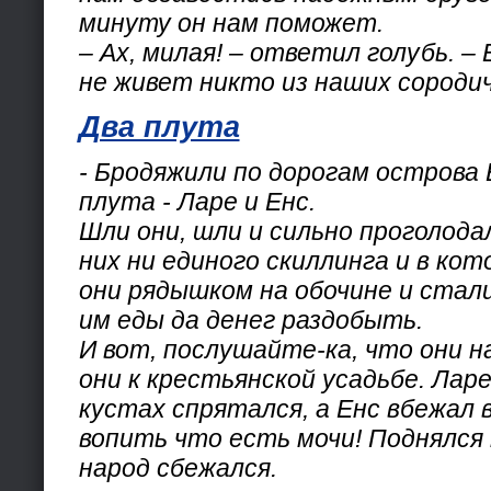
минуту он нам поможет.
– Ах, милая! – ответил голубь. –
не живет никто из наших сородич
Два плута
- Бродяжили по дорогам острова 
плута - Ларе и Енс.
Шли они, шли и сильно проголодал
них ни единого скиллинга и в кот
они рядышком на обочине и стали
им еды да денег раздобыть.
И вот, послушайте-ка, что они 
они к крестьянской усадьбе. Ларе
кустах спрятался, а Енс вбежал в
вопить что есть мочи! Поднялся
народ сбежался.