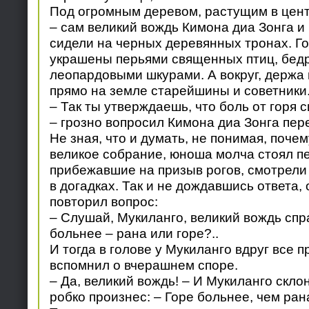
Под огромным деревом, растущим в цент
– сам великий вождь Кимона диа Зонга и
сидели на черных деревянных тронах. Г
украшены перьями священных птиц, бед
леопардовыми шкурами. А вокруг, держа 
прямо на земле старейшины и советники
– Так ты утверждаешь, что боль от горя 
– грозно вопросил Кимона диа Зонга пер
Не зная, что и думать, не понимая, почем
великое собрание, юноша молча стоял п
прибежавшие на призыв рогов, смотрели 
в догадках. Так и не дождавшись ответа,
повторил вопрос:
– Слушай, Мукиланго, великий вождь спр
больнее – рана или горе?..
И тогда в голове у Мукиланго вдруг все 
вспомнил о вчерашнем споре.
– Да, великий вождь! – И Мукиланго скл
робко произнес: – Горе больнее, чем ран