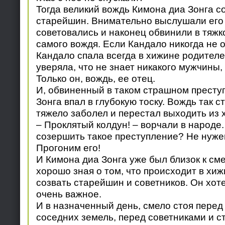
Тогда великий вождь Кимона диа Зонга с
старейшин. Внимательно выслушали его 
советовались и наконец обвинили в тяжк
самого вождя. Если Кандало никогда не 
Кандало спала всегда в хижине родителе
уверяла, что не знает никакого мужчины, 
Только он, вождь, ее отец.
И, обвиненный в таком страшном престу
Зонга впал в глубокую тоску. Вождь так с
тяжело заболел и перестал выходить из 
– Проклятый колдун! – ворчали в народе.
созершить такое преступление? Не нуже
Прогоним его!
И Кимона диа Зонга уже был близок к сме
хорошо зная о том, что происходит в хи
созвать старейшин и советников. Он хот
очень важное.
И в назначенный день, смело стоя перед
соседних земель, перед советниками и 