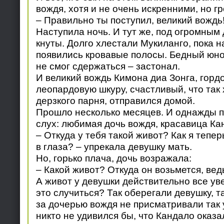
вождя, хотя и не очень искренними, но г
– Правильно ты поступил, великий вождь!
Наступила ночь. И тут же, под огромным
кнуты. Долго хлестали Мукиланго, пока н
появились кровавые полосы. Бедный юнош
не смог сдержаться – застонал.
И великий вождь Кимона диа Зонга, горд
леопардовую шкуру, счастливый, что так
дерзкого парня, отправился домой.
Прошло несколько месяцев. И однажды п
слух: любимая дочь вождя, красавица Ка
– Откуда у тебя такой живот? Как я тепе
в глаза? – упрекала девушку мать.
Но, горько плача, дочь возражала:
– Какой живот? Откуда он возьмется, вед
А живот у девушки действительно все ув
это случиться? Так оберегали девушку, т
за дочерью вождя не присматривали так 
никто не удивился бы, что Кандало оказа