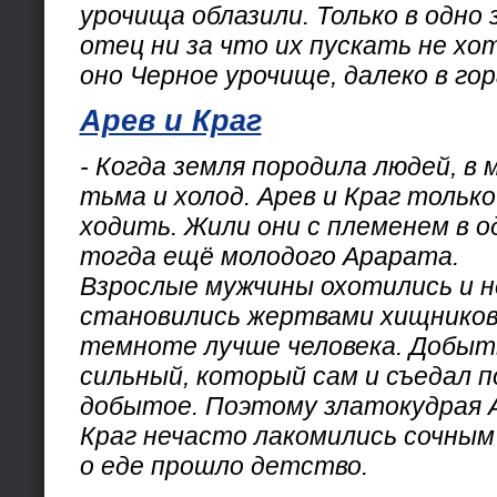
урочища облазили. Только в одно
отец ни за что их пускать не хо
оно Черное урочище, далеко в го
Арев и Краг
- Когда земля породила людей, в
тьма и холод. Арев и Краг тольк
ходить. Жили они с племенем в о
тогда ещё молодого Арарата.
Взрослые мужчины охотились и н
становились жертвами хищников:
темноте лучше человека. Добыть
сильный, который сам и съедал п
добытое. Поэтому златокудрая А
Краг нечасто лакомились сочным
о еде прошло детство.