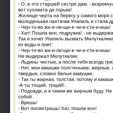
- О, а это старшей сестре дам, - вскрикну
вот суховата да горька!
Жилище черта на берегу у самого моря 
молоденькая лахтачка Упапиль и стала д
- Чер-то-во жи-и-ли-ще-е чи-и-сти-и-ишь!
- Хат! Пошла вон, подружка! - не выдерж
Так и хочет Упапиль вызвать Милуткалик
из воды и поет:
- Чер-то-во жи-и-ли-ще-е чи-и-сти-и-ишь!
Не выдержал Милуткалик:
- Льдины чистые, а после тебя всегда гря
- Нет, мои какашки толстенькие, жирные, 
твердые, словно белые камушки.
- Так ты жирная, толстая, потому и какашк
-А ты тощий, тощий!..
- Подожди, и я таким же жирным буду. Н
собой.
- Врешь!
- Вот посмотришь! Хат, пошла вон!