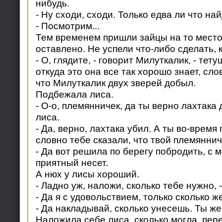
нибудь.
- Ну сходи, сходи. Только едва ли что на
- Посмотрим...
Тем временем пришли зайцы на то место
оставлено. Не успели что-либо сделать, к
- О, глядите, - говорит Милуткалик, - тет
откуда это она все так хорошо знает, слов
что Милуткалик двух зверей добыл.
Подбежала лиса.
- О-о, племянничек, да ты верно лахтака 
лиса.
- Да, верно, лахтака убил. А ты во-время
словно тебе сказали, что твой племяннич
- Да вот решила по берегу побродить, с м
приятный несет.
А нюх у лисы хороший.
- Ладно уж, наложи, сколько тебе нужно, 
- Да я с удовольствием, только сколько ж
- Да накладывай, сколько унесешь. Ты же
Наложила себе лиса, сколько могла, пер