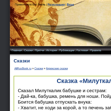
Приветствую Вас
Гость
|
Регистрация
|
Вход
Главная
|
Сказки
|
Притчи
|
Истории
|
Публикации
|
Гостевая
|
Правила
Сказки
AllRusBook.ru
»
Сказки
»
Керекские сказки
Сказка «Милутка
Сказал Милуткалик бабушке и сестрам:
- Дай-ка, бабушка, ремень для ноши. Пой
Боится бабушка отпускать внука:
- Хватит, не ходи за корой, а то печень за