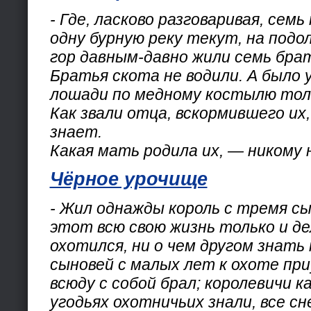
- Где, ласково разговаривая, семь
одну бурную реку текут, на подо
гор давным-давно жили семь бра
Братья скота не водили. А было 
лошади по медному костылю тол
Как звали отца, вскормившего их
знает.
Какая мать родила их, — никому 
Чёрное урочище
- Жил однажды король с тремя сы
этот всю свою жизнь только и де
охотился, ни о чем другом знать 
сыновей с малых лет к охоте приу
всюду с собой брал; королевичи к
угодьях охотничьих знали, все сн