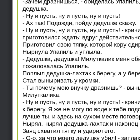
-Зачем дразнишься, - обиделась Упапиль, 
дедушка.
- Ну и пусть, ну и пусть, ну и пусть!
- Ах так! Подожди, пойду дедушке скажу.
- Ну и пусть, ну и пусть, ну и пусть! - кри
приготовился ждать: вдруг действительно
Приготовил свою тяпку, которой кору сди
Нырнула Упапиль и уплыла.
- Дедушка, дедушка! Милуткалик меня оби
пожаловалась Упапиль.
Поплыл дедушка-лахтак к берегу, а у бер
Стал выныривать у кромки.
- Ты почему мою внучку дразнишь? - вын
Милуткалика.
- Ну и пусть, ну и пусть, ну и пусть! - кр
к берегу. Я же не могу по воде к тебе по
лучше ты, и здесь на сухом месте погово
Нырял, нырял дедушка-лахтак и наконец 
Заяц схватил тяпку и ударил его.
- О-о, за что моего дедушку убил! - запла