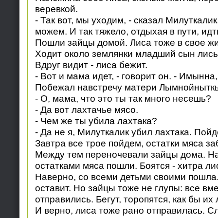
веревкой.
- Так вот, мы уходим, - сказал Милуткалик
можем. И так тяжело, отдыхая в пути, идт
Пошли зайцы домой. Лиса тоже в свое ж
Ходит около землянки младший сын лис
Вдруг видит - лиса бежит.
- Вот и мама идет, - говорит он. - Имынна
Побежал навстречу матери Лымнойнытк
- О, мама, что это ты так много несешь?
- Да вот лахтачье мясо.
- Чем же ты убила лахтака?
- Да не я, Милуткалик убил лахтака. Пой
Завтра все трое пойдем, остатки мяса за
Между тем переночевали зайцы дома. Наз
остатками мяса пошли. Боятся - хитра ли
Наверно, со всеми детьми своими пошла.
оставит. Но зайцы тоже не глупы: все вм
отправились. Бегут, торопятся, как бы их
И верно, лиса тоже рано отправилась. С