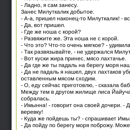
- Ладно, я сам занесу.
Занес Милуткалик добытое.
- А-а, пришел наконец-то Милуткалик! - в
- Да, вот пришел.
- Где же ноша с корой?
- Развяжите же. Эта ноша не с корой.
- Что это? Что-то очень мягкое? - удивил
- Так развязывайте, - не удержался Милу
- Вот куски жира принес, мясо лахтачье.
- Да где же ты падаль на берегу моря на
- Да не падаль я нашел, двух лахтаков уб
оставленным мясом сходим.
- О, еду сейчас приготовлю, - сказала баб
Между тем в другом жилище лиса Йайуча
собралась.
- Имынна! - говорит она своей дочери. -
веревку!
- Куда же пойдешь ты? - спрашивает Имы
- Да пойду по берегу моря поброжу. Може