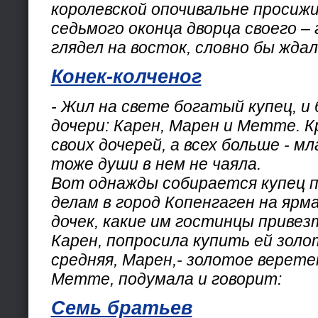
королевской опочивальне просиж
седьмого оконца дворца своего – г
глядел на восток, словно бы жда
Конек-колченог
- Жил на свете богатый купец, и 
дочери: Карен, Марен и Метте. К
своих дочерей, а всех больше - м
тоже души в нем не чаяла.
Вот однажды собирается купец 
делам в город Копенгаген на ярм
дочек, какие им гостинцы привез
Карен, попросила купить ей золо
средняя, Марен,- золотое верете
Метте, подумала и говорит:
Семь братьев