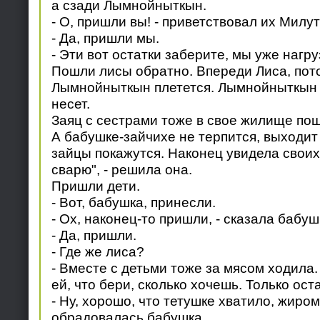
а сзади Лымнойныткын.
- О, пришли вы! - приветствовал их Милут
- Да, пришли мы.
- Эти вот остатки заберите, мы уже нагру
Пошли лисы обратно. Впереди Лиса, пот
Лымнойныткын плетется. Лымнойныткын с
несет.
Заяц с сестрами тоже в свое жилище пош
А бабушке-зайчихе не терпится, выходит 
зайцы покажутся. Наконец увидела своих 
сварю", - решила она.
Пришли дети.
- Вот, бабушка, принесли.
- Ох, наконец-то пришли, - сказала бабуш
- Да, пришли.
- Где же лиса?
- Вместе с детьми тоже за мясом ходила. 
ей, что бери, сколько хочешь. Только ост
- Ну, хорошо, что тетушке хватило, жиром 
обрадовалась бабушка.