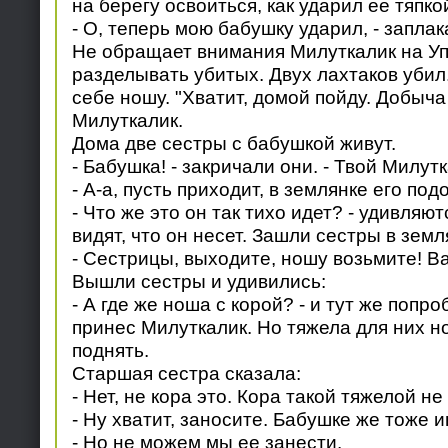
на берегу освоиться, как ударил ее тяпко
- О, теперь мою бабушку ударил, - заплак
Не обращает внимания Милуткалик на Уп
разделывать убитых. Двух лахтаков убил
себе ношу. "Хватит, домой пойду. Добыча 
Милуткалик.
Дома две сестры с бабушкой живут.
- Бабушка! - закричали они. - Твой Милутк
- А-а, пусть приходит, в землянке его под
- Что же это он так тихо идет? - удивляю
видят, что он несет. Зашли сестры в земл
- Сестрицы, выходите, ношу возьмите! В
Вышли сестры и удивились:
- А где же ноша с корой? - и тут же попро
принес Милуткалик. Но тяжела для них н
поднять.
Старшая сестра сказала:
- Нет, не кора это. Кора такой тяжелой не
- Ну хватит, заносите. Бабушке же тоже 
- Но не можем мы ее занести.