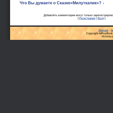
Что Вы думаете о Сказке«Милуткалик»? ↓
Добавлять комментарии могут только зарегистриров
[
Регистрация
|
Вход
]
Sitemap
-
А
Copyright AllRusBook
Использ