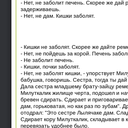
- Нет, не заболит печень. Скорее же дай 
задерживаешь.
- Нет, не дам. Кишки заболят.
- Кишки не заболят. Скорее же дайте реме
- Нет, не пойдешь за корой. Печень забол
- Не заболит печень.
- Кишки, почки заболят.
- Нет, не заболят кишки, - упорствует Милу
бабушка, говоришь. Сестра, тогда ты дай
Дала сестра младшему брату-зайцу реме
Милуткалик жилище черта, подошел и нач
бревен сдирать. Сдирает и приговаривает
дам, горьковатая, но как раз по зубам". Д
отодрал: "Это сестре Лылячаке дам. Слад
Сдирает кору Милуткалик, складывает в 
перевязать удобнее было.