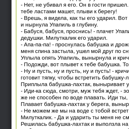
- Нет, не убивал я его. Он в гости прише
тебе ластами машет, плыви к берегу!
- Врешь, я видела, как ты его ударил. Вот
и нырнула Упапиль в глубину.
- Бабуся, бабуся, проснись! - плачет Упап
дедушки. Милуткалик его ударил.
- Апа-па-па! - проснулась бабушка и дрожи
меня спина застыла, ушел мой друг по сн
Уплыла опять Упапиль, вынырнула и крич
- Подожди, вот плывет к тебе бабушка. То
- Ну и пусть, ну и пусть, ну и пусть! - кри
готовит тяпку, чтобы встретить бабушку-л
Приплыла бабушка-лахтак, выныривает у
- Иди-ка сюда, смотри, муж тебя ждет, - з
же не способен по воде плавать. Иди ты, 
Плавает бабушка-лахтак у берега, выныр
- Не можем же мы на воде с тобой встрети
Милуткалик. - Да и ударить ты меня не с
Решилась бабушка-лахтак и выползла на 