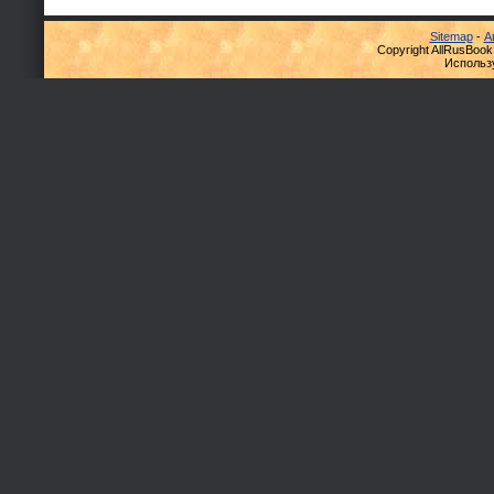
Sitemap
-
А
Copyright AllRusBook
Использ