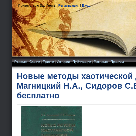
Приветствую Вас
Гость
|
Регистрация
|
Вход
Главная
|
Сказки
|
Притчи
|
Истории
|
Публикации
|
Гостевая
|
Правила
Новые методы хаотической 
Магницкий Н.А., Сидоров С.В
бесплатно