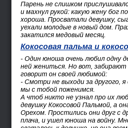
Парень не слишком прислушивалс
и махнул рукой: какую жену бог 
хороша. Просватали девушку, сыг
уехали молодые в новый дом. Пра
закатился медовый месяц.
Кокосовая пальма и кокос
- Один юноша очень любил одну д
ней жениться. Но вот, забирают е
говорит он своей любимой:
- Смотри не выходи за другого, я 
мы с тобой поженимся.
А чтоб никто не узнал про их лю
девушку Кокосовой Пальмой, а он
Орехом. Простились они друг с д
плача, и ушел юноша на войну. М
сваталось к девушке, но она всем