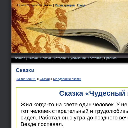
Приветствую Вас
Гость
|
Регистрация
|
Вход
Главная
|
Сказки
|
Притчи
|
Истории
|
Публикации
|
Гостевая
|
Правила
Сказки
AllRusBook.ru
»
Сказки
»
Молдавские сказки
Сказка «Чудесный 
Жил когда-то на свете один человек. У н
тот человек старательный и трудолюбивы
сидел. Работал он с утра до позднего веч
Везде поспевал.