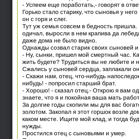
- Успеем еще поработать,- говорят в отве
Горько стало старику, что сыновья у него
он с горя и слег.
Тут уж семья совсем в бедность пришла. 
одичал, выросли в нем крапива да лебеда,
даже дома не было видно.
Однажды созвал старик своих сыновей и 
- Ну, сынки, пришел мой смертный час. К
жить будете? Трудиться вы не любите и н
Сжались у сыновей сердца, заплакали он
- Скажи нам, отец, что-нибудь напоследок
нибудь! - попросил старший брат.
- Хорошо! - сказал отец.- Открою я вам о
знаете, что я и покойная ваша мать рабо
За долгие годы скопили мы для вас богатс
золотом. Закопал я этот горшок возле дом
каком месте. Ищите мой клад, и тогда буд
нужды.
Простился отец с сыновьями и умер.