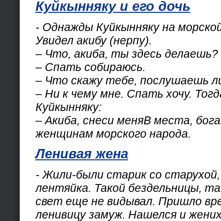
Куйкынняку и его дочь
- Однажды Куйкынняку на морской
Увидел акибу (нерпу).
– Что, акиба, ты здесь делаешь?
– Спать собираюсь.
– Что скажу тебе, послушаешь л
– Ни к чему мне. Спать хочу. Тогд
Куйкынняку:
– Акиба, снеси меняВ места, бог
женщинам морского народа.
Ленивая жена
- Жили-были старик со старухой, 
лентяйка. Такой бездельницы, т
свет еще не видывал. Пришло вр
ленивицу замуж. Нашелся и жених