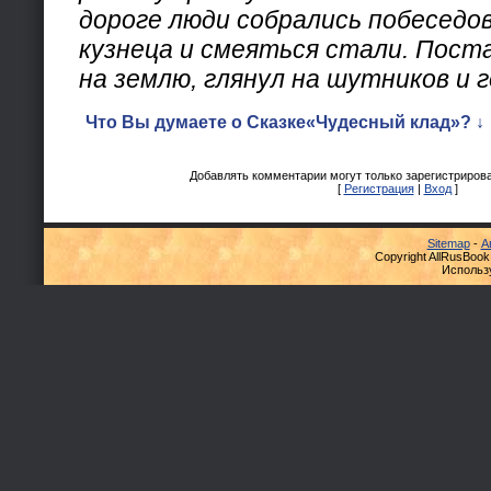
дороге люди собрались побеседо
кузнеца и смеяться стали. Поста
на землю, глянул на шутников и 
Что Вы думаете о Сказке«Чудесный клад»? ↓
Добавлять комментарии могут только зарегистриров
[
Регистрация
|
Вход
]
Sitemap
-
А
Copyright AllRusBook
Использ