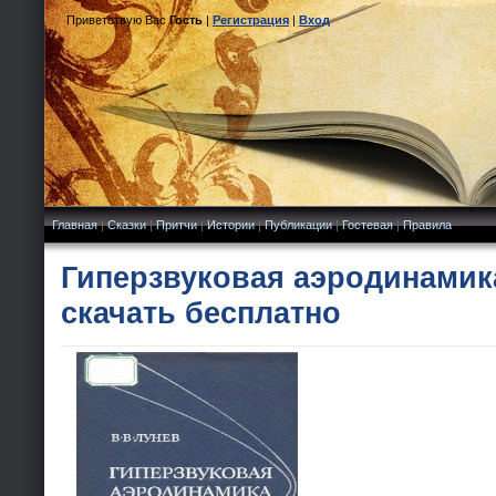
Приветствую Вас
Гость
|
Регистрация
|
Вход
Главная
|
Сказки
|
Притчи
|
Истории
|
Публикации
|
Гостевая
|
Правила
Гиперзвуковая аэродинамика
скачать бесплатно