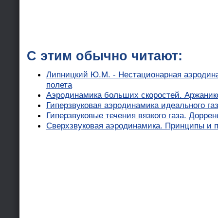
С этим обычно читают:
Липницкий Ю.М. - Нестационарная аэродин
полета
Аэродинамика больших скоростей. Аржанико
Гиперзвуковая аэродинамика идеального газа
Гиперзвуковые течения вязкого газа. Дорренс
Сверхзвуковая аэродинамика. Принципы и п