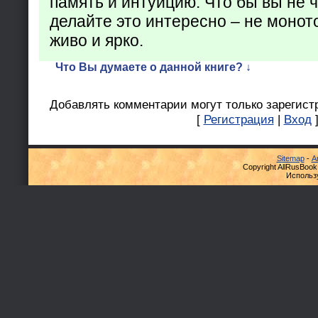
память и интуицию. Что бы вы не ч
делайте это интересно – не монот
живо и ярко.
Что Вы думаете о данной книге? ↓
Добавлять комментарии могут только зарегист
[
Регистрация
|
Вход
Sitemap
-
А
Copyright AllRusBook
Использ