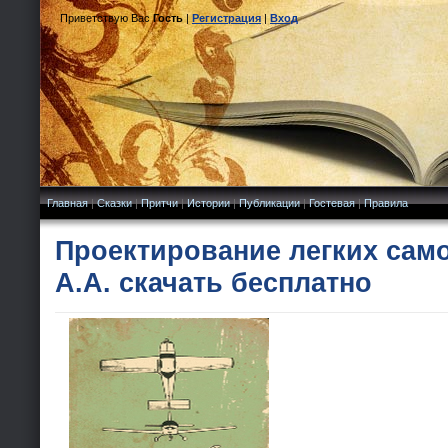
Приветствую Вас
Гость
|
Регистрация
|
Вход
Главная
|
Сказки
|
Притчи
|
Истории
|
Публикации
|
Гостевая
|
Правила
Проектирование легких само
А.А. скачать бесплатно