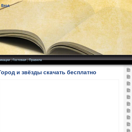
|
Вход
икации
|
Гостевая
|
Правила
Город и звёзды скачать бесплатно