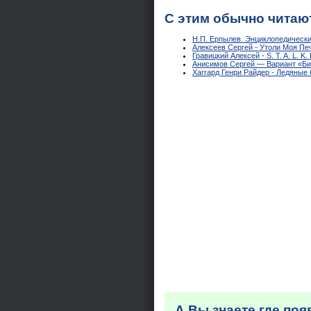
С этим обычно читаю
Н.П. Ерпылев. Энциклопедическ
Алексеев Сергей - Утоли Моя Пе
Гравицкий Алексей - S. T. A. L. K.
Анисимов Сергей — Вариант «Б
Хаггард Генри Райдер - Ледяные 
А Вы знаете где по