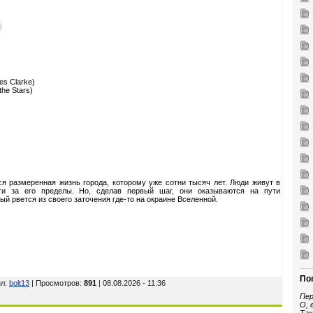
es Clarke)
the Stars)
я размеренная жизнь города, которому уже сотни тысяч лет. Люди живут в
ти за его пределы. Но, сделав первый шаг, они оказываются на пути
й рвется из своего заточения где-то на окраине Вселенной.
По
ил
:
bolt13
| Просмотров
:
891
| 08.08.2026 - 11:36
Пер
О, 