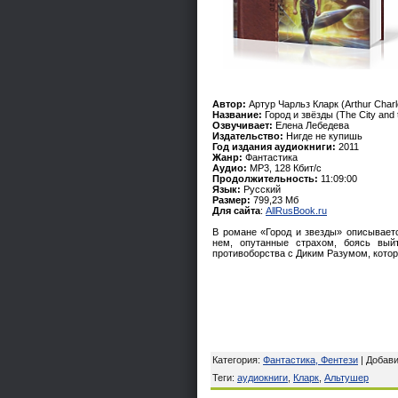
Автор:
Артур Чарльз Кларк (Arthur Charl
Название:
Город и звёзды (The City and 
Озвучивает:
Елена Лебедева
Издательство:
Нигде не купишь
Год издания аудиокниги:
2011
Жанр:
Фантастика
Аудио:
MP3, 128 Кбит/с
Продолжительность:
11:09:00
Язык:
Русский
Размер:
799,23 Мб
Для сайта
:
AllRusBook.ru
В романе «Город и звезды» описываетс
нем, опутанные страхом, боясь вый
противоборства с Диким Разумом, которы
Категория
:
Фантастика, Фентези
|
Добав
Теги
:
аудиокниги
,
Кларк
,
Альтушер