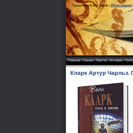
Приветствую Вас
Гость
|
Регистрация
Главная
|
Сказки
|
Притчи
|
Истории
|
Публ
Кларк Артур Чарльз. 