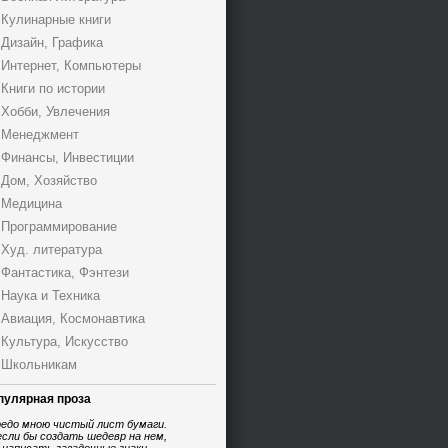
Кулинарные книги
Дизайн, Графика
Интернет, Компьютеры
Книги по истории
Хобби, Увлечения
Менеджмент
Финансы, Инвестиции
Дом, Хозяйство
Медицина
Программирование
Худ. литература
Фантастика, Фэнтези
Наука и Техника
Авиация, Космонавтика
Культура, Искусство
Школьникам
пулярная проза
едо мною чистый лист бумаги.
если бы создать шедевр на нем,