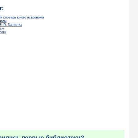
т:
ий словарь юного астронома
чали
 E. R. Зачистка
ис»
боги
явились первые библиотеки?