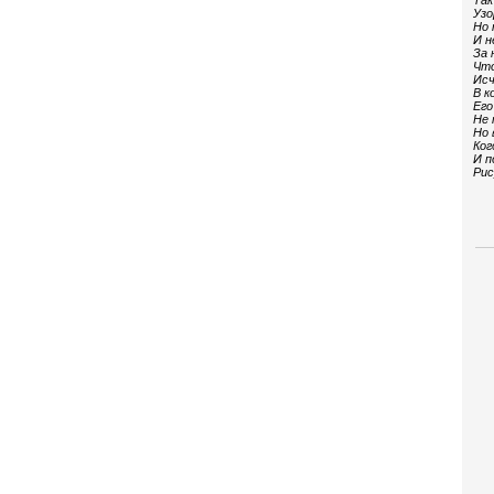
Так
Узо
Но 
И н
За 
Что
Исч
В к
Его
Не 
Но 
Ког
И п
Рис