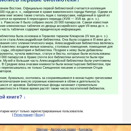
евнем Востоке. Официально первой библиотекой считается коллекция
00 год до н. э., найденная в храме вавилонского города Ниппур. Одним из
ем книг можно также считать ящик с папирусами, найденный в одной из
ится ко времени II переходного периода (XVIII — XVII вв. до н. э.).
 э. Рамсесом II было собрано около 20 000 папирусов. Самая известная
ие клинописных табличек из дворца ассирийского царя VII века до н. э.
 часть табличек содержит юридическую информацию.
блиотека была основана в Гераклее тираном Клеархом (IV век до н. э.).
ти стала Александрийская библиотека. Она была создана в III веке до н.
ования сего эллинистического мира. Александрийская библиотека являлась
 В комплекс входили жилые комнаты, столовые помещения, помещения для
й сады, обсерватория и библиотека. Позднее к нему были добавлены
рументы, чучела животных, статуи и бюсты, которые были использованы
0 000 папирусов в Храме (почти все библиотеки античности были при
ле. Музей и большая часть Александрийской библиотеки были уничтожены
. В Средние века очагами книжности были монастырские библиотеки, при
м переписывалось не только Священное писание и сочинения Отцов
авторов.
ения, буквально, охотились за сохранявшимися в монастырях греческими
игопечатания внесло огромные изменения в облик и деятельность
вшихся от архивов. Библиотечные фонды начинают стремительно
амотности в Новое время растёт также число посетителей библиотек.
ой книге? ↓
тарии могут только зарегистрированные пользователи.
[
Регистрация
|
Вход
]
Sitemap
-
Авторское право
-
Контакты