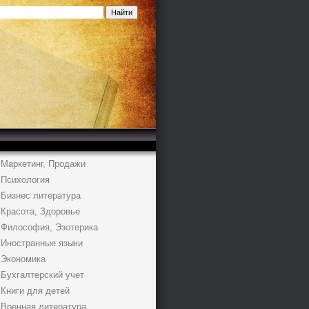
Маркетинг, Продажи
Психология
Бизнес литература
Красота, Здоровье
Философия, Эзотерика
Иностранные языки
Экономика
Бухгалтерский учет
Книги для детей
Военная литература