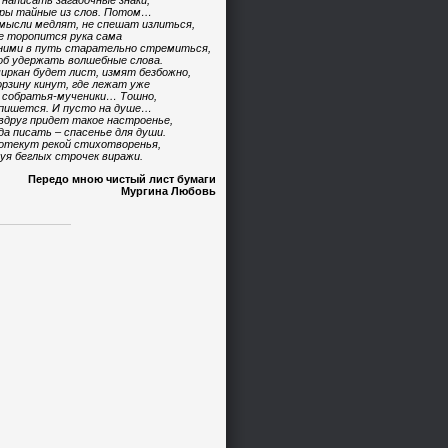
 написать загадочные знаки,
ры тайные из слов. Потом…
мысли медлят, не спешат излиться,
е торопится рука сама
ними в путь старательно стремиться,
б удержать волшебные слова.
иркан будет лист, измят безбожно,
орзину кинут, где лежат уже
 собратья-мученики… Тошно,
пишется. И пусто на душе…
вдруг придет такое настроенье,
да писать – спасенье для души.
отекут рекой стихотворенья,
уя беглых строчек виражи.
Передо мною чистый лист бумаги
Мургина Любовь