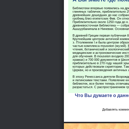
Библиотеки впервые появились на др
глиняных табличек, приблизительно 25
древнейших дошедших до нас собрани
гробниц близ египетских Фив. Он относ
Приблизительно около 1250 года до н.
древневосточная библиотека — собран
Ашшурбанипала в Ниневии. Основная
В древней Греции первая публичная би
Крупнейшим центром античной книжнос
э. Птолемеем I и была центром образ
частью комплекса mouseion (музей).
чтения, ботанический и зоологически
медицинские и астрономические инст
для обучения. В mouseion входило 20
храмах) и 700 000 документов в Шко
приблизительно в 270 году нашей эры
которых действовали скриптории. Та
Церкви, но и произведения античных 
В эпоху Ренессанса деятели Возрожд
и латинскими текстами. Появление кн
библиотек, все более теперь отлича
разрастаться. С распространением гр
Что Вы думаете о данн
Добавлять коммен