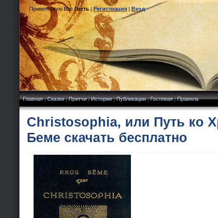
Приветствую Вас
Гость
|
Регистрация
|
Вход
Главная
|
Сказки
|
Притчи
|
Истории
|
Публикации
|
Гостевая
|
Правила
Christosophia, или Путь ко 
Беме скачать бесплатно