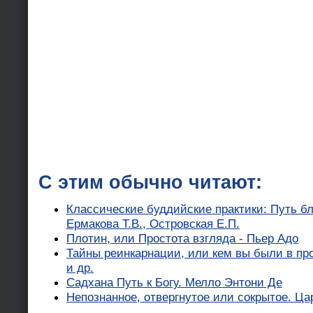
С этим обычно читают:
Классические буддийские практики: Путь б
Ермакова Т.В., Островская Е.П.
Плотин, или Простота взгляда - Пьер Адо
Тайны реинкарнации, или кем вы были в про
и др.
Садхана Путь к Богу. Мелло Энтони Де
Непознанное, отвергнутое или сокрытое. Ца