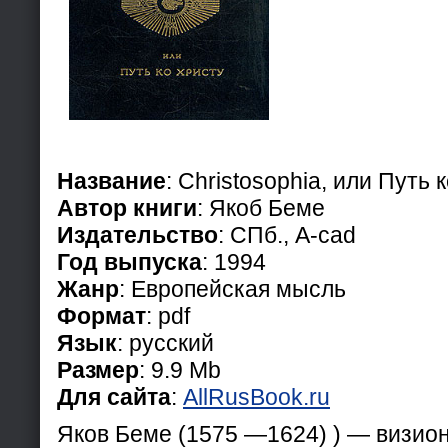
Название
: Christosophia, или Путь 
Автор книги
: Якоб Беме
Издательство
: СПб., A-cad
Год выпуска
: 1994
Жанр
: Европейская мысль
Формат
: pdf
Язык
: русский
Размер
: 9.9 Mb
Для сайта
:
AllRusBook.ru
Яков Беме (1575 —1624) ) — визион