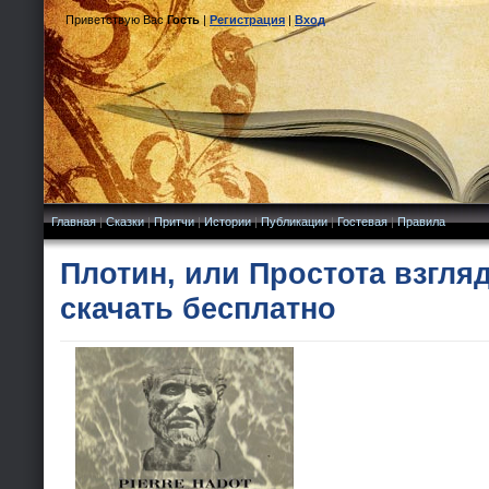
Приветствую Вас
Гость
|
Регистрация
|
Вход
Главная
|
Сказки
|
Притчи
|
Истории
|
Публикации
|
Гостевая
|
Правила
Плотин, или Простота взгляд
скачать бесплатно