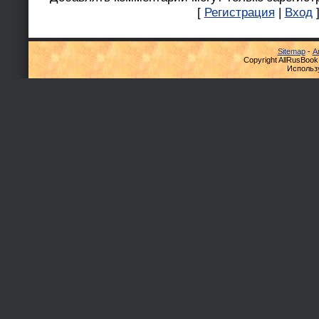
[
Регистрация
|
Вход
Sitemap
-
А
Copyright AllRusBook
Использ