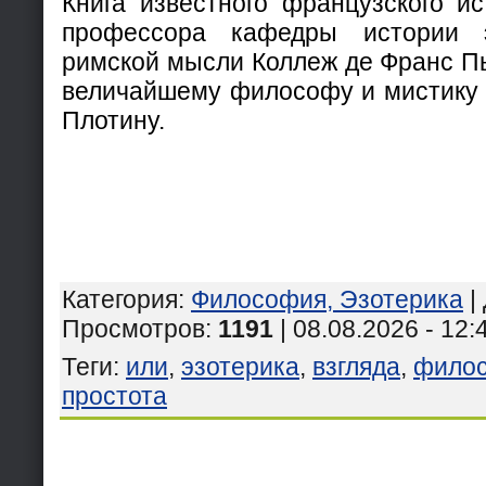
Книга известного французского и
профессора кафедры истории э
римской мысли Коллеж де Франс П
величайшему философу и мистику 
Плотину.
Категория
:
Философия, Эзотерика
|
Просмотров
:
1191
| 08.08.2026 - 12:
Теги
:
или
,
эзотерика
,
взгляда
,
фило
простота