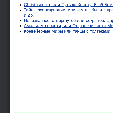
Christosophia, или Путь ко Христу. Якоб Бем
Тайны реинкарнации, или кем вы были в про
и др.
Непознанное, отвергнутое или сокрытое. Ца
Амальгама власти, или Откровения анти-Ме
Конвейерные Миры или танцы с толтеками.