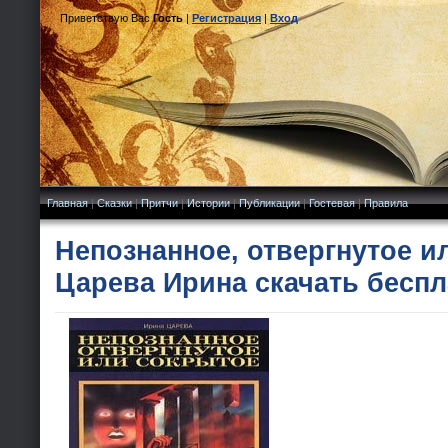
Приветствую Вас
Гость
|
Регистрация
|
Вход
Главная
|
Сказки
|
Притчи
|
Истории
|
Публикации
|
Гостевая
|
Правила
Непознанное, отвергнутое и
Царева Ирина скачать беспл