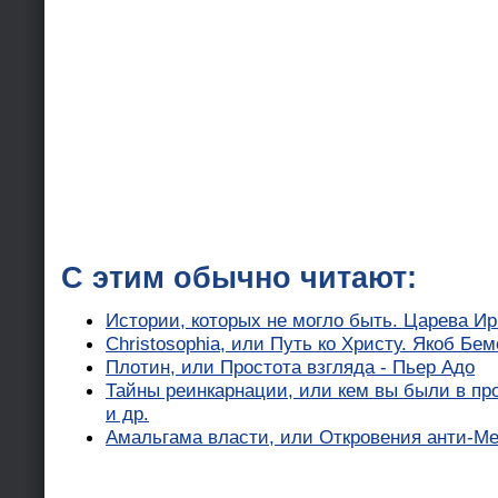
С этим обычно читают:
Истории, которых не могло быть. Царева И
Christosophia, или Путь ко Христу. Якоб Бем
Плотин, или Простота взгляда - Пьер Адо
Тайны реинкарнации, или кем вы были в про
и др.
Амальгама власти, или Откровения анти-Ме