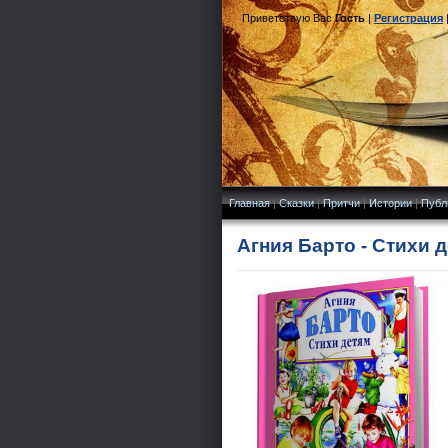
Приветствую Вас
Гость
|
Регистрация
Главная
|
Сказки
|
Притчи
|
Истории
|
Публ
Агния Барто - Стихи 