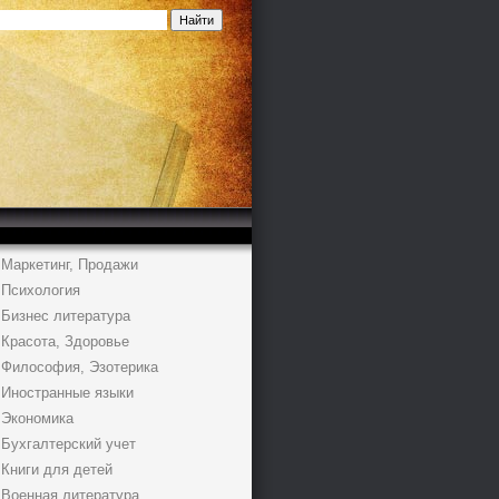
Маркетинг, Продажи
Психология
Бизнес литература
Красота, Здоровье
Философия, Эзотерика
Иностранные языки
Экономика
Бухгалтерский учет
Книги для детей
Военная литература