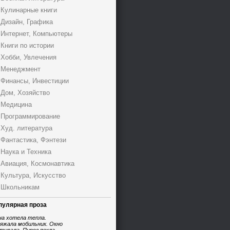
Кулинарные книги
Дизайн, Графика
Интернет, Компьютеры
Книги по истории
Хобби, Увлечения
Менеджмент
Финансы, Инвестиции
Дом, Хозяйство
Медицина
Программирование
Худ. литература
Фантастика, Фэнтези
Наука и Техника
Авиация, Космонавтика
Культура, Искусство
Школьникам
пулярная проза
на хотела тепла.
яжала мобильник. Окно