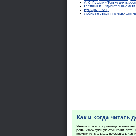
А. С. Пушкин - Только для взрос
Голявкин В. - Удивительные дети
Букварь (1970г)
Любимые стихи и потешки для м
Как и когда читать 
Чтение может сопровождать малыша 
речь, изобилующую стишками, потешк
кормления малыша, показывать карти