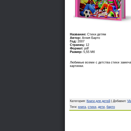
Название:
Стихи детям
Автор:
Агния Барто
Год:
2007
Страниц:
12
Формат:
pdf
Размер:
5,55 Мб
Любимые всеми с детства стихи замеча
картинки.
Категория
:
Книги для детей
|
Добавил
:
Vl
Теги
:
книга
,
стихи
,
дети
,
барто