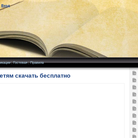
|
Вход
икации
|
Гостевая
|
Правила
детям скачать бесплатно