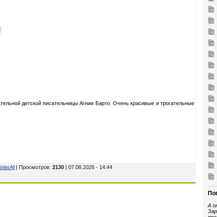
тельной детской писательницы Агнии Барто. Очень красивые и трогательные
aVasAf
| Просмотров
:
2130
| 07.08.2026 - 14:44
По
А о
Зар