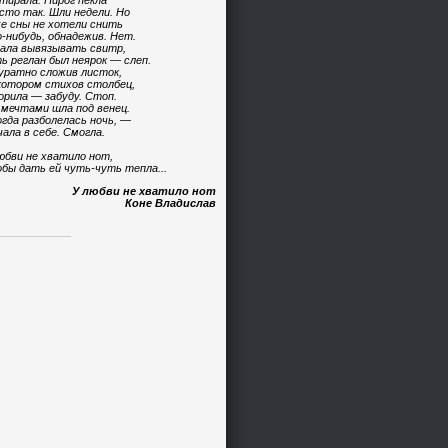
тирала. Пирог пекла
сто так. Шли недели. Но
е сны не хотели снить
-нибудь, обнадежив. Нет.
ала вывязывать свитр,
ь реглан был неярок — слеп.
уратно сложив листок,
котором стихов столбец,
орила — забуду. Стоп.
 мечтами шла под венец.
огда разболелась ночь, —
чала в себе. Смогла.
юбви не хватило нот,
бы дать ей чуть-чуть тепла...
У любви не хватило нот
Коне Владислав