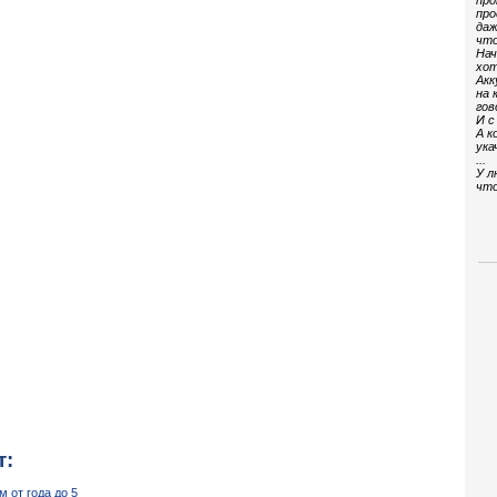
про
про
даж
что
Нач
хот
Акк
на 
гов
И с
А к
ука
...
У л
что
т:
м от года до 5