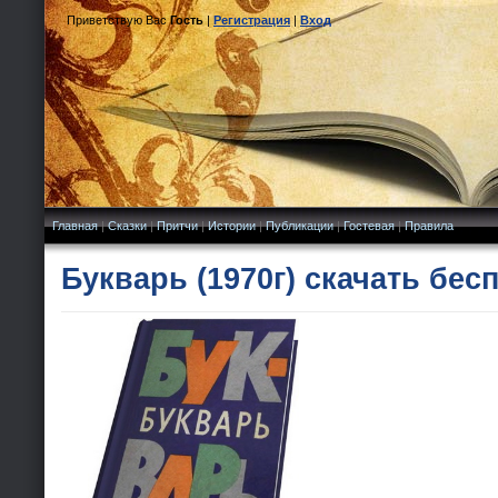
Приветствую Вас
Гость
|
Регистрация
|
Вход
Главная
|
Сказки
|
Притчи
|
Истории
|
Публикации
|
Гостевая
|
Правила
Букварь (1970г) скачать бес