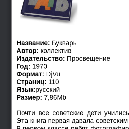
Название:
Букварь
Автор:
коллектив
Издательство:
Просвещение
Год:
1970
Формат:
DjVu
Страниц:
110
Язык
:русский
Размер:
7,86Mb
Почти все советские дети учились
Эта книга первая давала советским
В первом классе ребят фотографир