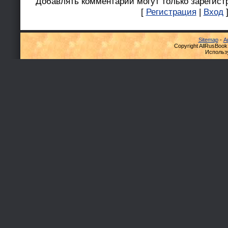
Добавлять комментарии могут только зарегист
[
Регистрация
|
Вход
Sitemap
-
А
Copyright AllRusBook
Использ