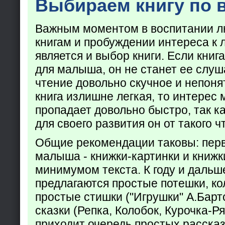
Выбираем книгу по 
Важным моментом в воспитании лю
книгам и пробуждении интереса к 
является и выбор книги. Если кни
для малыша, он не станет ее слуша
чтение довольно скучное и непоня
книга излишне легкая, то интерес
пропадает довольно быстро, так ка
для своего развития он от такого ч
Общие рекомендации таковы: пер
малыша - книжки-картинки и книжк
минимумом текста. К году и дальш
предлагаются простые потешки, к
простые стишки ("Игрушки" А.Барт
сказки (Репка, Колобок, Курочка-Р
приходит очередь простых расска