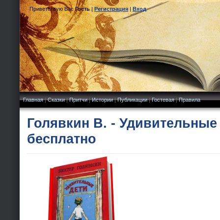
Приветствую Вас
Гость
|
Регистрация
|
Вход
Главная
|
Сказки
|
Притчи
|
Истории
|
Публикации
|
Гостевая
|
Правила
Голявкин В. - Удивительные
бесплатно