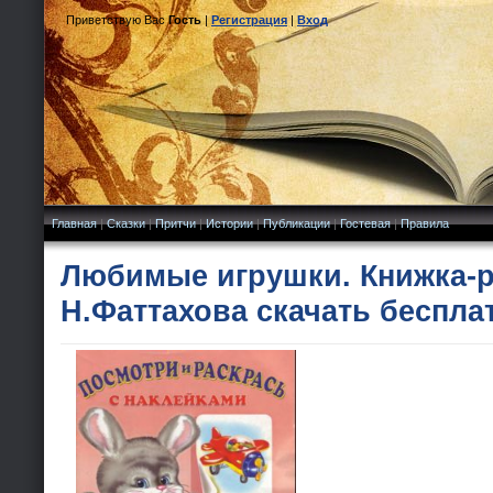
Приветствую Вас
Гость
|
Регистрация
|
Вход
Главная
|
Сказки
|
Притчи
|
Истории
|
Публикации
|
Гостевая
|
Правила
Любимые игрушки. Книжка-р
Н.Фаттахова скачать беспла