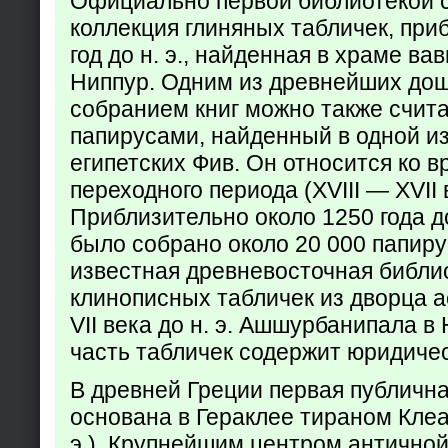
Официально первой библиотекой 
коллекция глиняных табличек, при
год до н. э., найденная в храме ва
Ниппур. Одним из древнейших до
собранием книг можно также счита
папирусами, найденный в одной из
египетских Фив. Он относится ко в
переходного периода (XVIII — XVII вв
Приблизительно около 1250 года до
было собрано около 20 000 папир
известная древневосточная библи
клинописных табличек из дворца а
VII века до н. э. Ашшурбанипала в
часть табличек содержит юридич
В древней Греции первая публичн
основана в Гераклее тираном Клеар
э.). Крупнейшим центром античной