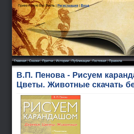
Приветствую Вас
Гость
|
Регистрация
|
Вход
Главная
|
Сказки
|
Притчи
|
Истории
|
Публикации
|
Гостевая
|
Правила
В.П. Пенова - Рисуем каран
Цветы. Животные скачать б