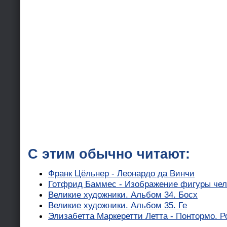
С этим обычно читают:
Франк Цёльнер - Леонардо да Винчи
Готфрид Баммес - Изображение фигуры чел
Великие художники. Альбом 34. Босх
Великие художники. Альбом 35. Ге
Элизабетта Маркеретти Летта - Понтормо. 