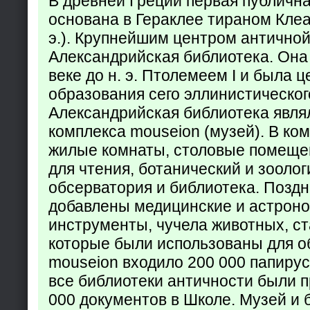
В древней Греции первая публичн
основана в Гераклее тираном Клеар
э.). Крупнейшим центром античной
Александрийская библиотека. Она б
веке до н. э. Птолемеем I и была 
образования сего эллинистическог
Александрийская библиотека явля
комплекса mouseion (музей). В ко
жилые комнаты, столовые помеще
для чтения, ботанический и зоолог
обсерватория и библиотека. Поздн
добавлены медицинские и астрон
инструменты, чучела животных, ст
которые были использованы для о
mouseion входило 200 000 папирус
все библиотеки античности были п
000 документов в Школе. Музей и 