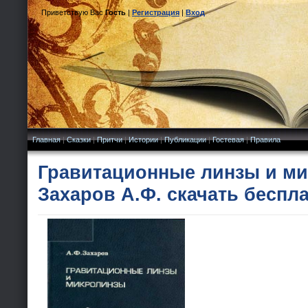
Приветствую Вас
Гость
|
Регистрация
|
Вход
Главная
|
Сказки
|
Притчи
|
Истории
|
Публикации
|
Гостевая
|
Правила
Гравитационные линзы и ми
Захаров А.Ф. скачать беспл