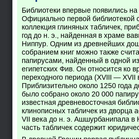
Библиотеки впервые появились на
Официально первой библиотекой 
коллекция глиняных табличек, при
год до н. э., найденная в храме ва
Ниппур. Одним из древнейших до
собранием книг можно также счита
папирусами, найденный в одной из
египетских Фив. Он относится ко в
переходного периода (XVIII — XVII вв
Приблизительно около 1250 года до
было собрано около 20 000 папир
известная древневосточная библи
клинописных табличек из дворца а
VII века до н. э. Ашшурбанипала в
часть табличек содержит юридич