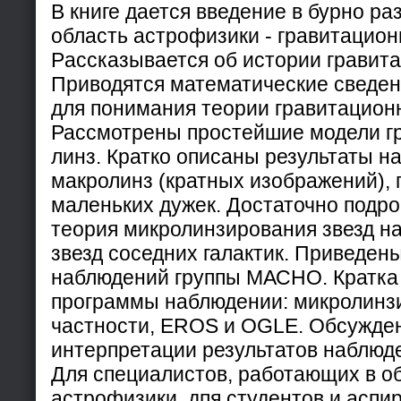
В книге дается введение в бурно р
область астрофизики - гравитацио
Paccказывается об истории гравит
Приводятся математические сведе
для понимания теории гравитацион
Рассмотрены простейшие модели г
линз. Кратко описаны результаты н
макролинз (кратных изображений), г
маленьких дужек. Достаточно подр
теория микролинзирования звезд н
звезд соседних галактик. Приведен
наблюдений группы МАСНО. Кратка
программы наблюдении: микролинзи
частности, EROS и OGLE. Обсужде
интерпретации результатов наблюд
Для специалистов, работающих в об
астрофизики, дпя студентов и аспи